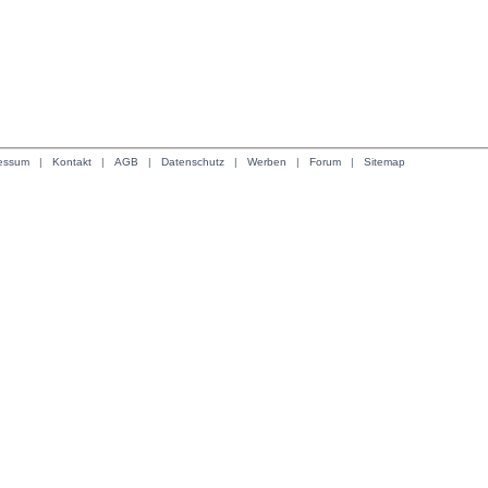
essum
| 
Kontakt
| 
AGB
| 
Datenschutz
| 
Werben
| 
Forum
| 
Sitemap