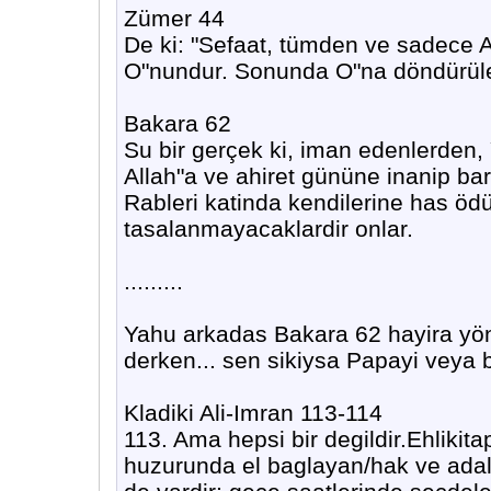
Zümer 44
De ki: "Sefaat, tümden ve sadece Al
O"nundur. Sonunda O"na döndürüle
Bakara 62
Su bir gerçek ki, iman edenlerden, 
Allah"a ve ahiret gününe inanip bar
Rableri katinda kendilerine has ödül
tasalanmayacaklardir onlar.
.........
Yahu arkadas Bakara 62 hayira yönel
derken... sen sikiysa Papayi veya 
Kladiki Ali-Imran 113-114
113. Ama hepsi bir degildir.Ehlikita
huzurunda el baglayan/hak ve adale