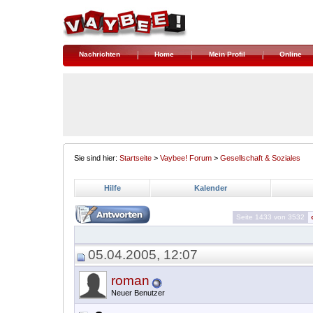
Nachrichten
Home
Mein Profil
Online
Sie sind hier:
Startseite
>
Vaybee! Forum
>
Gesellschaft & Soziales
Hilfe
Kalender
Seite 1433 von 3532
05.04.2005, 12:07
roman
Neuer Benutzer