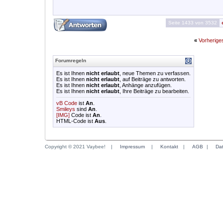
Seite 1433 von 3532
«
Vorherig
Forumregeln
Es ist Ihnen
nicht erlaubt
, neue Themen zu verfassen.
Es ist Ihnen
nicht erlaubt
, auf Beiträge zu antworten.
Es ist Ihnen
nicht erlaubt
, Anhänge anzufügen.
Es ist Ihnen
nicht erlaubt
, Ihre Beiträge zu bearbeiten.
vB Code
ist
An
.
Smileys
sind
An
.
[IMG]
Code ist
An
.
HTML-Code ist
Aus
.
Copyright © 2021 Vaybee!
|
Impressum
|
Kontakt
|
AGB
|
Da