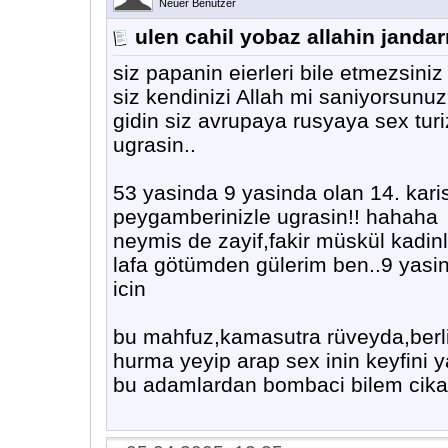
Neuer Benutzer
ulen cahil yobaz allahin jandar
siz papanin eierleri bile etmezsiniz 
siz kendinizi Allah mi saniyorsunu
gidin siz avrupaya rusyaya sex turi
ugrasin..
53 yasinda 9 yasinda olan 14. karis
peygamberinizle ugrasin!! hahaha
neymis de zayif,fakir müskül kadi
lafa götümden gülerim ben..9 yasin
icin
bu mahfuz,kamasutra rüveyda,berlin
hurma yeyip arap sex inin keyfini y
bu adamlardan bombaci bilem cikar,