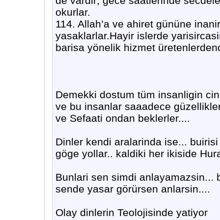
de vardir; gece saatlerinde secdele
okurlar.
114. Allah’a ve ahiret gününe inanirl
yasaklarlar.Hayir islerde yarisircas
barisa yönelik hizmet üretenlerdend
Demekki dostum tüm insanligin cind
ve bu insanlar saaadece güzellikler
ve Sefaati ondan beklerler....
Dinler kendi aralarinda ise... buiri
göge yollar.. kaldiki her ikiside Hur
Bunlari sen simdi anlayamazsin... 
sende yasar görürsen anlarsin....
Olay dinlerin Teolojisinde yatiyor