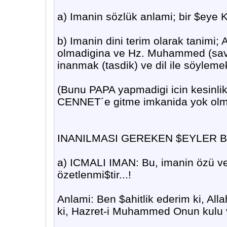
a) Imanin sözlük anlami; bir $eye 
b) Imanin dini terim olarak tanimi; 
olmadigina ve Hz. Muhammed (sav) 
inanmak (tasdik) ve dil ile söylemekt
(Bunu PAPA yapmadigi icin kesinli
CENNET´e gitme imkanida yok olm
INANILMASI GEREKEN $EYLER B
a) ICMALI IMAN: Bu, imanin özü ve 
özetlenmi$tir...!
Anlami: Ben $ahitlik ederim ki, Alla
ki, Hazret-i Muhammed Onun kulu 