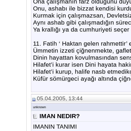
Ona çalışmanın farz olduğunu duy
Onu, ashabı ile bizzat kendisi kurd
Kurmak için çalışmazsan, Devletsiz
Aynı ashab gibi çalışmadığın süre
Ya krallığı ya da cumhuriyeti seçer 
11. Fatih ‘ Haktan gelen rahmettir
Ümmetin izzeti çiğnenmekte, gafle
Dinin hayattan kovulmasından sen
Hilafet’i kurar isen Dini hayata hak
Hilafet’i kurup, halife nasb etmedi
Küfür sömürgeci ayağı altında çiğne
05.04.2005, 13:44
unknown
IMAN NEDIR?
IMANIN TANIMI