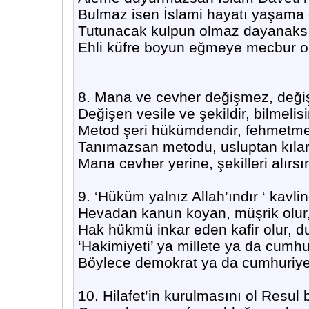
Bulmaz isen İslami hayatı yaşama 
Tutunacak kulpun olmaz dayanaksız
Ehli küfre boyun eğmeye mecbur o
8. Mana ve cevher değişmez, değ
Değişen vesile ve şekildir, bilmel
Metod şeri hükümdendir, fehmetmel
Tanımazsan metodu, usluptan kılar
Mana cevher yerine, şekilleri alırsı
9. ‘Hüküm yalnız Allah’ındır ‘ kavl
Hevadan kanun koyan, müşrik olur,
Hak hükmü inkar eden kafir olur, 
‘Hakimiyeti’ ya millete ya da cumhu
Böylece demokrat ya da cumhuriyetç
10. Hilafet’in kurulmasını ol Resul