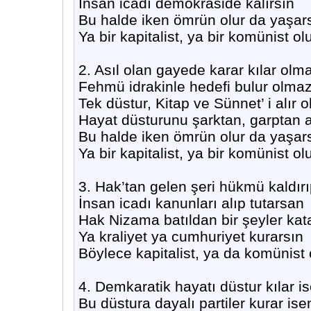
İnsan icadı demokraside kalırsın
Bu halde iken ömrün olur da yaşar
Ya bir kapitalist, ya bir komünist ol
2. Asıl olan gayede karar kılar ol
Fehmü idrakinle hedefi bulur olma
Tek düstur, Kitap ve Sünnet’ i alır
Hayat düsturunu şarktan, garptan a
Bu halde iken ömrün olur da yaşar
Ya bir kapitalist, ya bir komünist ol
3. Hak’tan gelen şeri hükmü kaldır
İnsan icadı kanunları alıp tutarsan
Hak Nizama batıldan bir şeyler kat
Ya kraliyet ya cumhuriyet kurarsın
Böylece kapitalist, ya da komünist 
4. Demkaratik hayatı düstur kılar i
Bu düstura dayalı partiler kurar ise