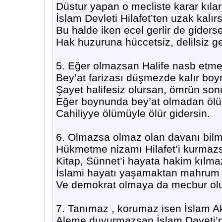
Düstur yapan o mecliste karar kılar
İslam Devleti Hilafet’ten uzak kalır
Bu halde iken ecel gerlir de giders
Hak huzuruna hüccetsiz, delilsiz ge
5. Eğer olmazsan Halife nasb etm
Bey’at farizası düşmezde kalır bo
Şayet halifesiz olursan, ömrün so
Eğer boynunda bey’at olmadan ölü
Cahiliyye ölümüyle ölür gidersin.
6. Olmazsa olmaz olan davanı bil
Hükmetme nizamı Hilafet’i kurmaz
Kitap, Sünnet’i hayata hakim kılm
İslami hayatı yaşamaktan mahrum k
Ve demokrat olmaya da mecbur ol
7. Tanımaz , korumaz isen İslam Ak
Aleme duyurmazsan İslam Daveti’n