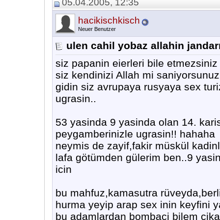
05.04.2005, 12:35
hacikischkisch
Neuer Benutzer
ulen cahil yobaz allahin jandar
siz papanin eierleri bile etmezsiniz 
siz kendinizi Allah mi saniyorsunu
gidin siz avrupaya rusyaya sex turi
ugrasin..
53 yasinda 9 yasinda olan 14. karis
peygamberinizle ugrasin!! hahaha
neymis de zayif,fakir müskül kadi
lafa götümden gülerim ben..9 yasin
icin
bu mahfuz,kamasutra rüveyda,berlin
hurma yeyip arap sex inin keyfini y
bu adamlardan bombaci bilem cikar,