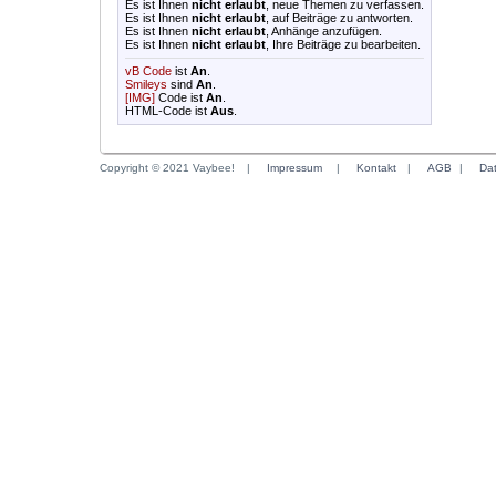
Es ist Ihnen
nicht erlaubt
, neue Themen zu verfassen.
Es ist Ihnen
nicht erlaubt
, auf Beiträge zu antworten.
Es ist Ihnen
nicht erlaubt
, Anhänge anzufügen.
Es ist Ihnen
nicht erlaubt
, Ihre Beiträge zu bearbeiten.
vB Code
ist
An
.
Smileys
sind
An
.
[IMG]
Code ist
An
.
HTML-Code ist
Aus
.
Copyright © 2021 Vaybee!
|
Impressum
|
Kontakt
|
AGB
|
Da