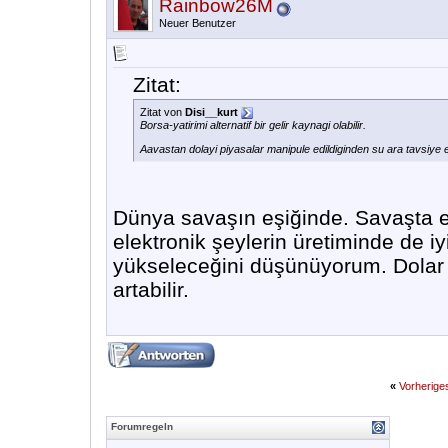
Rainbow26M
Neuer Benutzer
Zitat:
Zitat von
Disi__kurt
Borsa-yatirimi alternatif bir gelir kaynagi olabilir.
Aavastan dolayi piyasalar manipule edildiginden su ara tavsiye et
Dünya savaşın eşiğinde. Savaşta en 
elektronik şeylerin üretiminde de iyi
yükseleceğini düşünüyorum. Dolar ç
artabilir.
«
Vorherig
Forumregeln