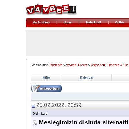
Nachrichten
Home
Mein Profil
Online
Sie sind hier:
Startseite
>
Vaybee! Forum
>
Wirtschaft, Finanzen & Bus
Hilfe
Kalender
25.02.2022, 20:59
Disi__kurt
Meslegimizin disinda alternatif