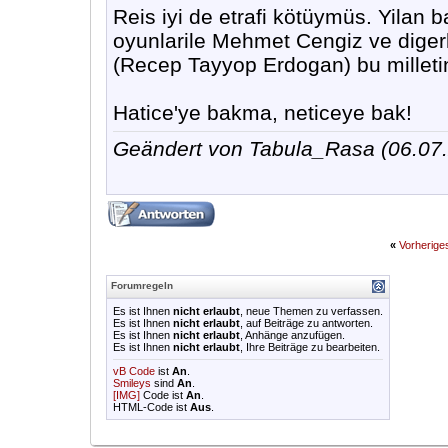
Reis iyi de etrafi kötüymüs. Yilan b
oyunlarile Mehmet Cengiz ve dige
(Recep Tayyop Erdogan) bu milletin 
Hatice'ye bakma, neticeye bak!
Geändert von Tabula_Rasa (06.0
«
Vorherig
Forumregeln
Es ist Ihnen
nicht erlaubt
, neue Themen zu verfassen.
Es ist Ihnen
nicht erlaubt
, auf Beiträge zu antworten.
Es ist Ihnen
nicht erlaubt
, Anhänge anzufügen.
Es ist Ihnen
nicht erlaubt
, Ihre Beiträge zu bearbeiten.
vB Code
ist
An
.
Smileys
sind
An
.
[IMG]
Code ist
An
.
HTML-Code ist
Aus
.