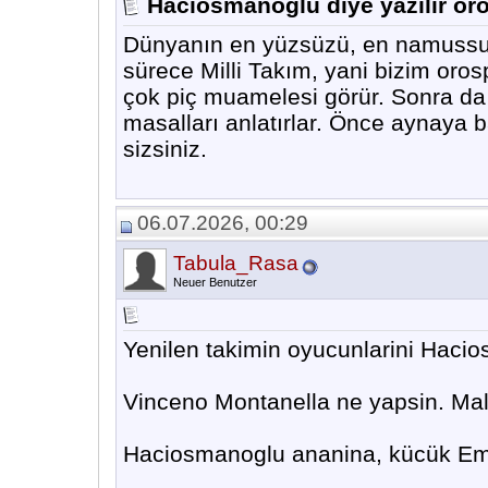
Haciosmanoglu diye yazilir o
Dünyanın en yüzsüzü, en namussuz
sürece Milli Takım, yani bizim oro
çok piç muamelesi görür. Sonra da 
masalları anlatırlar. Önce aynaya b
sizsiniz.
06.07.2026, 00:29
Tabula_Rasa
Neuer Benutzer
Yenilen takimin oyucunlarini Hacio
Vinceno Montanella ne yapsin. Mala
Haciosmanoglu ananina, kücük Emrah