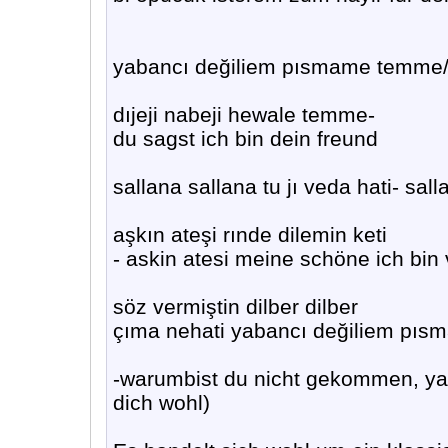
yabancı değiliem pısmame temme/
dıjeji nabeji hewale temme-
du sagst ich bin dein freund
sallana sallana tu jı veda hati- sa
aşkın ateşi rınde dilemin keti
- askin atesi meine schöne ich bin v
söz vermiştin dilber dilber
çıma nehati yabancı değiliem pı
-warumbist du nicht gekommen, yab
dich wohl)