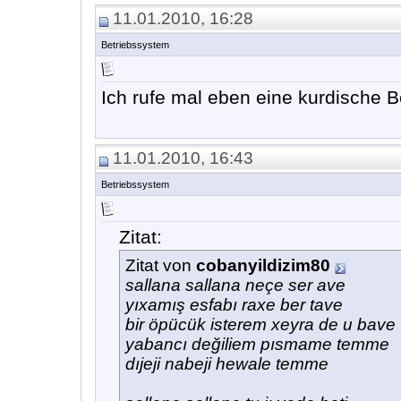
11.01.2010, 16:28
Betriebssystem
Ich rufe mal eben eine kurdische B
11.01.2010, 16:43
Betriebssystem
Zitat:
Zitat von
cobanyildizim80
sallana sallana neçe ser ave
yıxamış esfabı raxe ber tave
bir öpücük isterem xeyra de u bave
yabancı değiliem pısmame temme
dıjeji nabeji hewale temme