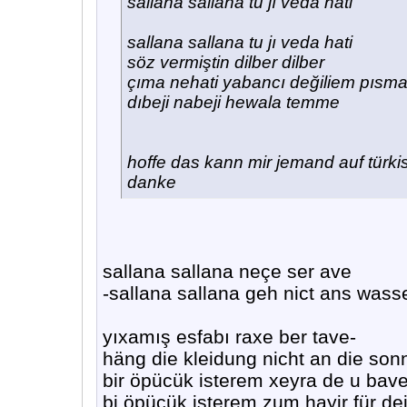
sallana sallana tu jı veda hati
sallana sallana tu jı veda hati
söz vermiştin dilber dilber
çıma nehati yabancı değiliem pıs
dıbeji nabeji hewala temme
hoffe das kann mir jemand auf türki
danke
sallana sallana neçe ser ave
-sallana sallana geh nict ans wass
yıxamış esfabı raxe ber tave-
häng die kleidung nicht an die son
bir öpücük isterem xeyra de u bav
bi öpücük isterem zum hayir für dei