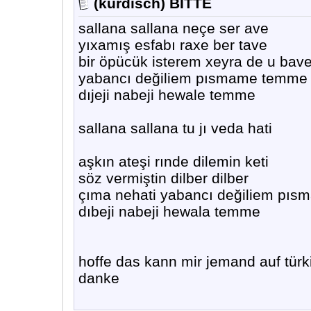
(kurdisch) BITTE
sallana sallana neçe ser ave
yıxamış esfabı raxe ber tave
bir öpücük isterem xeyra de u bav
yabancı değiliem pısmame temme
dıjeji nabeji hewale temme
sallana sallana tu jı veda hati
aşkın ateşi rınde dilemin keti
söz vermiştin dilber dilber
çıma nehati yabancı değiliem pı
dıbeji nabeji hewala temme
hoffe das kann mir jemand auf türk
danke