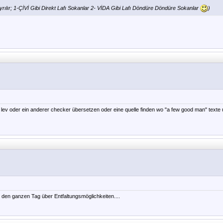
yrılır; 1-ÇİVİ Gibi Direkt Lafı Sokanlar 2- VİDA Gibi Lafı Döndüre Döndüre Sokanlar
)
ir lev oder ein anderer checker übersetzen oder eine quelle finden wo "a few good man" texte 
t den ganzen Tag über Entfaltungsmöglichkeiten....