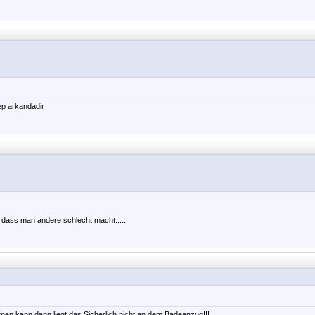
p arkandadir
 dass man andere schlecht macht.....
en kann dann liegt das Sicherlich nicht an dem Badeanzug!!!