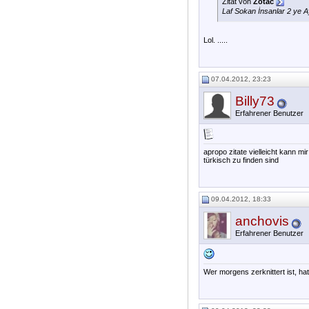
Zitat von
Zotac
Laf Sokan İnsanlar 2 ye A
Lol. .....
07.04.2012, 23:23
Billy73
Erfahrener Benutzer
apropo zitate vielleicht kann m
türkisch zu finden sind
09.04.2012, 18:33
anchovis
Erfahrener Benutzer
Wer morgens zerknittert ist, ha