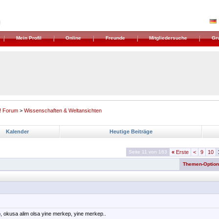
Mein Profil
Online
Freunde
Mitgliedersuche
Gr
! Forum
>
Wissenschaften & Weltansichten
Kalender
Heutige Beiträge
Seite 11 von 163
«
Erste
<
9
10
Themen-Optio
, okusa alim olsa yine merkep, yine merkep..