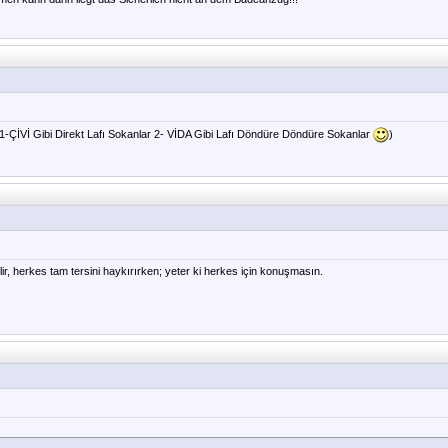
; 1-ÇİVİ Gibi Direkt Lafı Sokanlar 2- VİDA Gibi Lafı Döndüre Döndüre Sokanlar
)
ir, herkes tam tersini haykırırken; yeter ki herkes için konuşmasın.