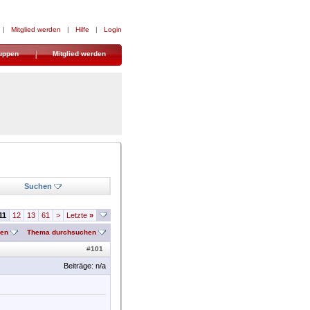
|
Mitglied werden
|
Hilfe
|
Login
uppen
Mitglied werden
Suchen
11
12
13
61
>
Letzte
»
nen
Thema durchsuchen
#
101
Beiträge: n/a