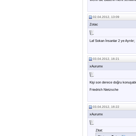
02.04.2012, 13:09
Zotac
Laf Sokan İnsanlar 2 ye Ayrılır
03.04.2012, 16:21
xAurumx
Kişi son derece doğru konuşabil
Friedrich Nietzsche
03.04.2012, 16:22
xAurumx
Zitat: