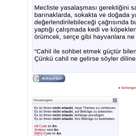
Mecliste yasalaşması gerektiğini 
barınaklarda, sokakta ve doğada y
değerlendirilebileceği çağrısında b
yaptığı çalışmada kedi ve köpekler
örümcek, serçe gibi hayvanlara ne
“Cahil ile sohbet etmek güçtür bile
Çünkü cahil ne gelirse söyler diline
«
Vorherig
Forumregeln
Es ist Ihnen
nicht erlaubt
, neue Themen zu verfassen.
Es ist Ihnen
nicht erlaubt
, auf Beiträge zu antworten.
Es ist Ihnen
nicht erlaubt
, Anhänge anzufügen.
Es ist Ihnen
nicht erlaubt
, Ihre Beiträge zu bearbeiten.
vB Code
ist
An
.
Smileys
sind
An
.
[IMG]
Code ist
An
.