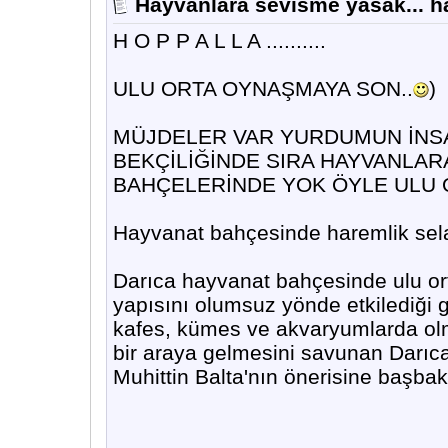
Hayvanlara sevisme yasak... ha
H O P P A L L A ..........
ULU ORTA OYNAŞMAYA SON..
)
MÜJDELER VAR YURDUMUN İNSA
BEKÇİLİĞİNDE SIRA HAYVANLAR
BAHÇELERİNDE YOK ÖYLE ULU 
Hayvanat bahçesinde haremlik sel
Darıca hayvanat bahçesinde ulu or
yapısını olumsuz yönde etkilediği g
kafes, kümes ve akvaryumlarda olma
bir araya gelmesini savunan Darıc
Muhittin Balta'nın önerisine başbak