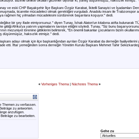
okutuyor. Bizimle birlikte okulları gezenler diyorlar ki; yanlış düşünmüşüz, haksızlık etmişiz."
Tunay ve eski CHP Başakşehir İlçe Başkanı Özgür Karabat, İkitelli Sanayici ve İşadamları Dern
konuşmada, ticarette mücadeleci olmak gerektiğini vurguladı. Anadolu insanı ile Trabzonspor 
a rağmen hiç yılmadan mücadelesini sürdürerek başarılara koşuyor." dedi.
eğilse bir şey ifade etmiyorsunuz." diyen Tunay, İshak Alaton'un kitabına atıfta bulunarak TÜS
rete gittiği Afrika'ya yatırım yapmalarını tavsiye ettiğini söyledi. Tunay, "Siz bunu başarıyorsu
nın mezuniyet törenine gittiklerini belirterek, "En önemli bakanlar çocuklarını bizim okullarımı
nlış düşünmüşüz, haksızlık etmişiz." dedi.
kanı adayı olmak için ilçe başkanlığından ayrılan Özgür Karabat da derneğin faaliyetlerini ya
i ifade etti. İftar yemeğinden sonra derneğin Yönetim Kurulu Başkanı Mehmet Tahir Sekizkardeş
«
Vorheriges Thema
|
Nächstes Thema
»
ue Themen zu verfassen.
 Beiträge zu antworten.
hänge anzufügen.
e Beiträge zu bearbeiten.
Gehe zu