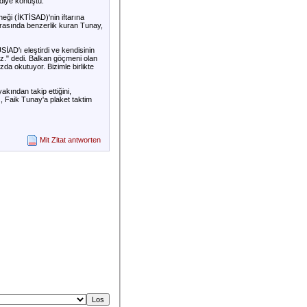
 diye konuştu.
eği (İKTİSAD)'nin iftarına
arasında benzerlik kuran Tunay,
İAD'ı eleştirdi ve kendisinin
nuz." dedi. Balkan göçmeni olan
zda okutuyor. Bizimle birlikte
kından takip ettiğini,
, Faik Tunay'a plaket taktim
Mit Zitat antworten