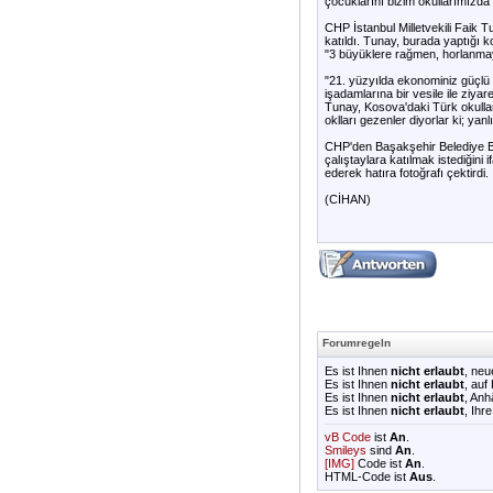
çocuklarını bizim okullarımızda 
CHP İstanbul Milletvekili Faik 
katıldı. Tunay, burada yaptığı 
"3 büyüklere rağmen, horlanmay
"21. yüzyılda ekonominiz güçlü d
işadamlarına bir vesile ile ziya
Tunay, Kosova'daki Türk okulları
oklları gezenler diyorlar ki; ya
CHP'den Başakşehir Belediye Baş
çalıştaylara katılmak istediğin
ederek hatıra fotoğrafı çektirdi.
(CİHAN)
Forumregeln
Es ist Ihnen
nicht erlaubt
, ne
Es ist Ihnen
nicht erlaubt
, auf
Es ist Ihnen
nicht erlaubt
, An
Es ist Ihnen
nicht erlaubt
, Ihr
vB Code
ist
An
.
Smileys
sind
An
.
[IMG]
Code ist
An
.
HTML-Code ist
Aus
.