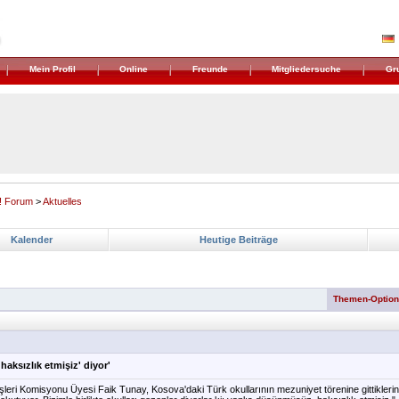
Mein Profil
Online
Freunde
Mitgliedersuche
Gr
! Forum
>
Aktuelles
Kalender
Heutige Beiträge
Themen-Optio
'haksızlık etmişiz' diyor'
işleri Komisyonu Üyesi Faik Tunay, Kosova'daki Türk okullarının mezuniyet törenine gittiklerin