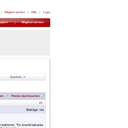
|
Mitglied werden
|
Hilfe
|
Login
uppen
Mitglied werden
Suchen
nen
Thema durchsuchen
#
1
Beiträge: n/a
i belirterek, "En önemli bakanlar