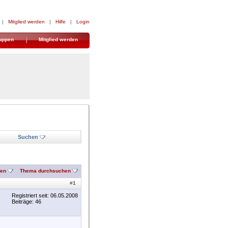
|
Mitglied werden
|
Hilfe
|
Login
uppen
Mitglied werden
Suchen
nen
Thema durchsuchen
#
1
Registriert seit: 06.05.2008
Beiträge: 46