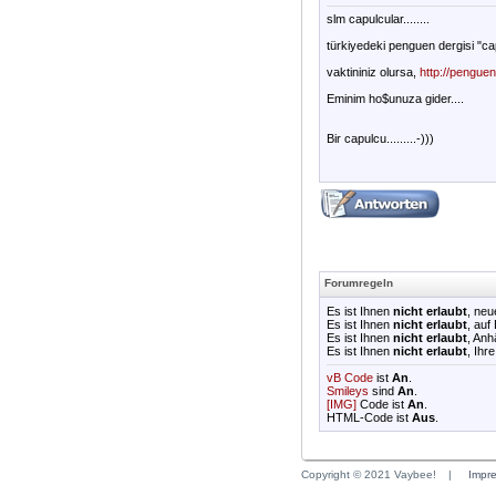
slm capulcular........
türkiyedeki penguen dergisi "capul
vaktininiz olursa,
http://pengue
Eminim ho$unuza gider....
Bir capulcu.........-)))
Forumregeln
Es ist Ihnen
nicht erlaubt
, ne
Es ist Ihnen
nicht erlaubt
, auf
Es ist Ihnen
nicht erlaubt
, An
Es ist Ihnen
nicht erlaubt
, Ihr
vB Code
ist
An
.
Smileys
sind
An
.
[IMG]
Code ist
An
.
HTML-Code ist
Aus
.
Copyright © 2021 Vaybee!
|
Impr