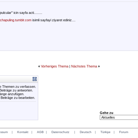
cular" icin sayfa acti.........
nchapuling.tumblr.com
isimli sayfayi ziyaret ediniz....
«
Vorheriges Thema
|
Nächstes Thema
»
ue Themen zu verfassen.
 Beiträge zu antworten.
hänge anzufügen.
e Beiträge zu bearbeiten.
Gehe zu
essum
|
Kontakt
|
AGB
|
Datenschutz
|
Deutsch
|
Türkiye
|
Forum