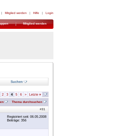
|
Mitglied werden
|
Hilfe
|
Login
uppen
Mitglied werden
Suchen
2
3
4
5
6
>
Letzte
»
nen
Thema durchsuchen
#
31
Registriert seit: 06.05.2008
Beiträge: 356