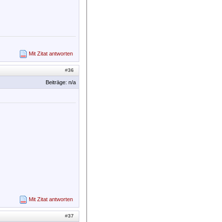
Mit Zitat antworten
#
36
Beiträge: n/a
Mit Zitat antworten
#
37