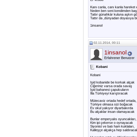
Kanı canla, canı kanla hareket e
Neden ben seni kendimden başk
Tattır günahkär kuluna aşkın g
Tattır da ,dünyadan doyasıya bi
1insanol
02.11.2014, 00:11
1insanol
Erfahrener Benutzer
Kobani
Kobani
Işid kobanide be korkak alçak
Ciğeriniz varsa orada savaş
İşid bahanesi çapulcuların
İlla Türkiyeyi karıştıracak
Mütecaviz ortada hedef ortada,
Türkiye olmasa sizi boğacak
Ev okul yakıyor diyarbakırda
Bu alçaklar insan olamayacak
Bunlar emperyalıs oyuncakları,
Kim ipi çekerse o oynayacak
Siyonist ve batı ham kuklaları,
Kalleşçe alçakça hep saldıraca