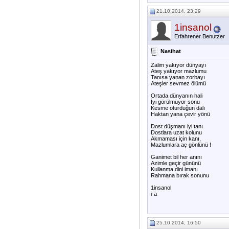
21.10.2014, 23:29
1insanol
Erfahrener Benutzer
Nasihat
Zalim yakıyor dünyayı
Ateş yakıyor mazlumu
Tanısa yanan zorbayı
Ateşler sevmez ölümü
Ortada dünyanın hali
İyi görülmüyor sonu
Kesme oturduğun dalı
Haktan yana çevir yönü
Dost düşmanı iyi tanı
Dostlara uzat kolunu
Akmaması için kanı,
Mazlumlara aç gönlünü !
Ganimet bil her anını
Azimle geçir gününü
Kullanma dini imanı
Rahmana bırak sonunu
1insanol
i-a
25.10.2014, 16:50