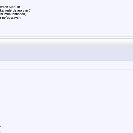
ttiren Allah`im
a yerlerde ara yim ?
önlümün tahtından,
r nefes alayım
k