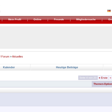
Mein Profil
Online
Freunde
Mitgliedersuche
Gr
! Forum
>
Aktuelles
Kalender
Heutige Beiträge
Seite 4 von 20
«
Erste
<
Themen-Optio