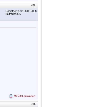
#
32
Registriert seit: 06.05.2008
Beiträge: 356
Mit Zitat antworten
#
33