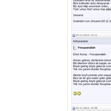
Uyanalım artık ey Müslümanlar 
Bize kefereler dost olmayacak
Biz dost bilip severisek onları,
Türk`umuz Kürt`umuz hep ağl
1insanol
Geändert von 1insanol (02.11
03.11.2014, 15:11
huhusanane
Fesupanallah
Erkin Koray - Fesupanallah -
Arkası gelmez dertlerimin bıktım 
Biri biterken öbürü de başlar ve
Böyle gelmiş böyle gidecek kor
Yok mu çaresi dostlar fesuphan
Alemin keyfi yerinde yine maşaa
Bize de bir gün kader güler güle
Böyle gelmiş böyle gidecek kor
Yok mu çaresi dostlar fesuphan
03.11.2014, 15:58