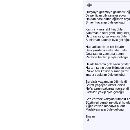
Oğul
Dünyaya gezmeye gelmedik oğ
Bir pehlivan gibi sınava soyun
Haktan başkasına eğilmez boy
Sınavı kazanıp öyle gel oğul
Karnı iri -yarı ,aklı küçükler
Aldatmasın seni gönlü buçükler,
Üstü saray içi gayya göçükler,
Bunlardan kaçınıp öyle gel oğul
Hak adalet olsun tek idealin
Seni yaratana malumdur halin
Ona itaat et yansada canın
Rabbine bağlanıp öyle gel oğul
Helala harama çok özen göster
Haram tahrip eder ölümden bete
Rızke hak kefildir o sana yeter
imana yaslanıp öyle gel oğul
Şerefsiz yaşamdan ölüm iyidir
Şerefli yaşayan ölmez diridir
Nefis azgın saldırgan serseridir
Gemileri yakıp öyle gel oğul
Söz vermek kolayda tutması zo
Sözün eri olmak ne güzel huyd
Yiğite verilen madalya budur
Madalyayı alıp öyle gel oğul
1insan
i-a