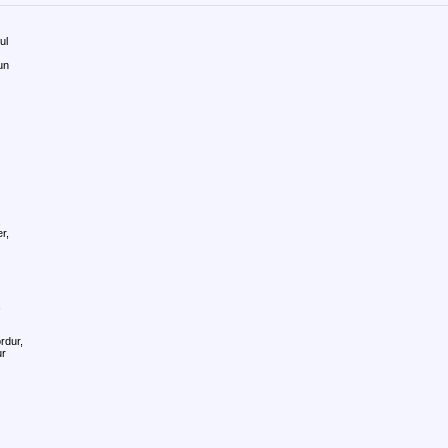
ul
un
,
r,
,
rdur,
ur