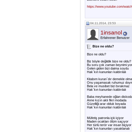
https://www.youtube.com/wat
04.11.2014, 23:53
1insanol
Erfahrener Benutzer
Bize ne oldu?
Bize ne oldu?
Biz böyle değildik bize ne oldu?
Bu soru çok zaman beynimi yo
Gelen giden bizi daima soydu
Hak`kın kanunları kaldırılalı
Kitabım kuran`dır demekle olm
Onu yaşamasak ruhumuz doy
Bela ve musibet bizi bırakmaz
Hak`kın kanunları kaldırılalı
Baba meyhanede oğlan diskod
Anne kızın aklı fikri modada
Güzelliği arar olduk boyada
Hak`kın kanunları kaldırılalı
Müfetiş patronla içki içiyor
Maden ocakları ölüm saçıyor
Her türlü terör var insan biçiyor
Hak`kın kanunları yasaklanalı