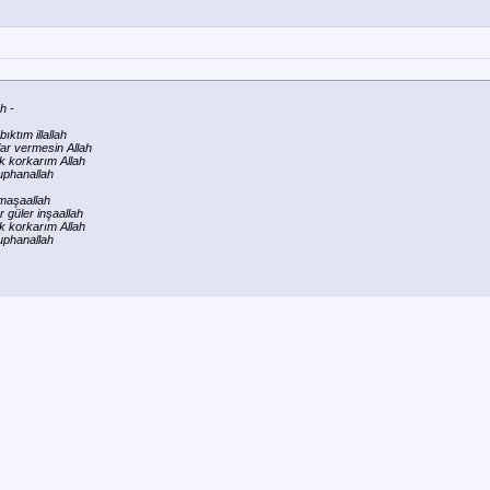
h -
ıktım illallah
lar vermesin Allah
k korkarım Allah
uphanallah
 maşaallah
r güler inşaallah
k korkarım Allah
uphanallah