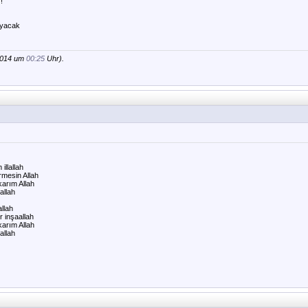
!
ayacak
.2014 um
00:25
Uhr).
illallah
rmesin Allah
karım Allah
allah
llah
r inşaallah
karım Allah
allah