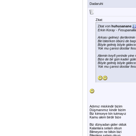
Dadaruhi
Zitat:
Zitat von
huhusanane
Erkin Koray - Fesupanalla
Arkası gelmez dertlerimin b
Biri biterken öbürü de baş
Böyle gelmiş böyle gidece
Yok mu çaresi dostlar fes
Alemin keyfi yerinde yine
Bize de bir gün kader güle
Böyle gelmiş böyle gidece
Yok mu çaresi dostlar fes
Adımız miskindir bizim
Düşmanımız kindir bizim
Biz kimseye kin tutmayız
Kamu alem birdir bize
Biz dünyadan gider olduk
Kalanlara selam olsun
Bilmeyen ne bilsin bizi
Bilenlere selam olsun