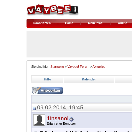
Nachrichten
Home
Mein Profil
Online
Sie sind hier:
Startseite
>
Vaybee! Forum
>
Aktuelles
Hilfe
Kalender
09.02.2014, 19:45
1insanol
Erfahrener Benutzer