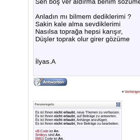
Sen boş ver aldırma benim sözüm
Anladın mı bilmem dediklerimi ?
Sakin kale alma sevdiklerimi
Nasılsa toprağa hepsi karışır,
Düşler toprak olur girer gözüme
İlyas.A
«
Vorherig
Forumregeln
Es ist Ihnen
nicht erlaubt
, neue Themen zu verfassen.
Es ist Ihnen
nicht erlaubt
, auf Beiträge zu antworten.
Es ist Ihnen
nicht erlaubt
, Anhänge anzufügen.
Es ist Ihnen
nicht erlaubt
, Ihre Beiträge zu bearbeiten.
vB Code
ist
An
.
Smileys
sind
An
.
[IMG]
Code ist
An
.