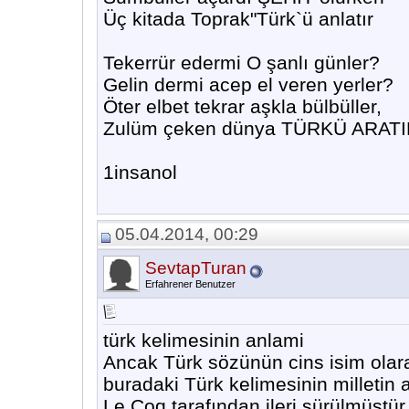
Üç kitada Toprak"Türk`ü anlatır
Tekerrür edermi O şanlı günler?
Gelin dermi acep el veren yerler?
Öter elbet tekrar aşkla bülbüller,
Zulüm çeken dünya TÜRKÜ ARAT
1insanol
05.04.2014, 00:29
SevtapTuran
Erfahrener Benutzer
türk kelimesinin anlami
Ancak Türk sözünün cins isim ol
buradaki Türk kelimesinin milletin a
Le Coq tarafından ileri sürülmüştür