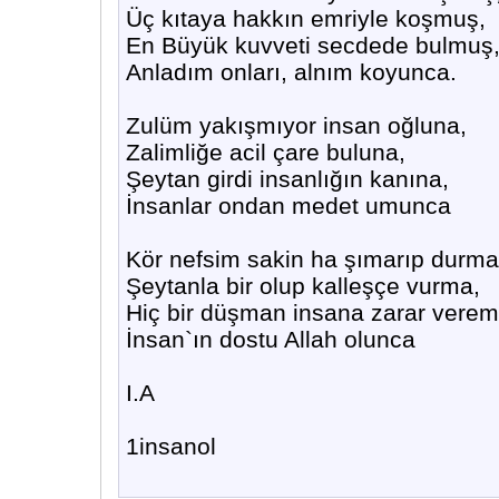
Üç kıtaya hakkın emriyle koşmuş,
En Büyük kuvveti secdede bulmuş
Anladım onları, alnım koyunca.
Zulüm yakışmıyor insan oğluna,
Zalimliğe acil çare buluna,
Şeytan girdi insanlığın kanına,
İnsanlar ondan medet umunca
Kör nefsim sakin ha şımarıp durma
Şeytanla bir olup kalleşçe vurma,
Hiç bir düşman insana zarar verem
İnsan`ın dostu Allah olunca
I.A
1insanol