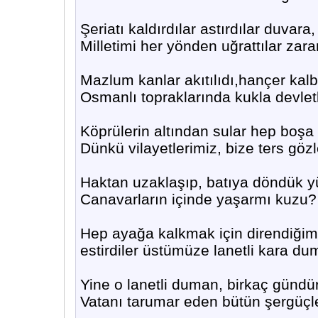
Şeriatı kaldırdılar astırdılar duvara,
Milletimi her yönden uğrattılar zara
Mazlum kanlar akıtılıdı,hançer kalb
Osmanlı topraklarında kukla devlet
Köprülerin altından sular hep boşa 
Dünkü vilayetlerimiz, bize ters gözl
Haktan uzaklaşıp, batıya döndük y
Canavarların içinde yaşarmı kuzu?
Hep ayağa kalkmak için direndiği
estirdiler üstümüze lanetli kara du
Yine o lanetli duman, birkaç gündür 
Vatanı tarumar eden bütün şergüçler