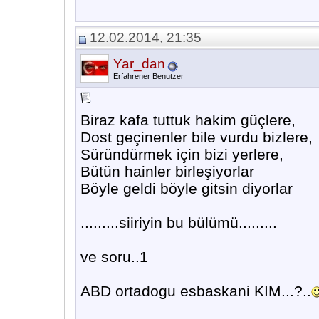
12.02.2014, 21:35
Yar_dan
Erfahrener Benutzer
Biraz kafa tuttuk hakim güçlere,
Dost geçinenler bile vurdu bizlere,
Süründürmek için bizi yerlere,
Bütün hainler birleşiyorlar
Böyle geldi böyle gitsin diyorlar
.........siiriyin bu bülümü.........
ve soru..1
ABD ortadogu esbaskani KIM...?..