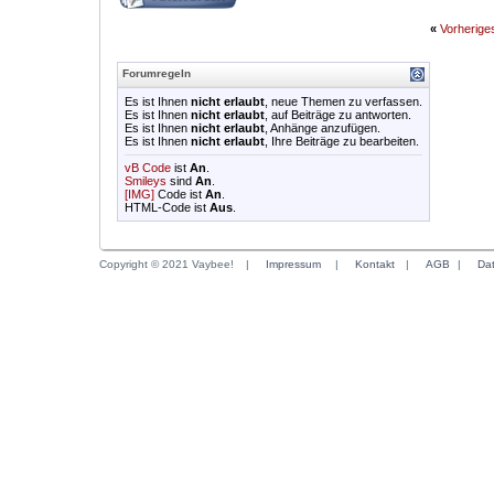
«
Vorherig
Forumregeln
Es ist Ihnen
nicht erlaubt
, neue Themen zu verfassen.
Es ist Ihnen
nicht erlaubt
, auf Beiträge zu antworten.
Es ist Ihnen
nicht erlaubt
, Anhänge anzufügen.
Es ist Ihnen
nicht erlaubt
, Ihre Beiträge zu bearbeiten.
vB Code
ist
An
.
Smileys
sind
An
.
[IMG]
Code ist
An
.
HTML-Code ist
Aus
.
Copyright © 2021 Vaybee!
|
Impressum
|
Kontakt
|
AGB
|
Da