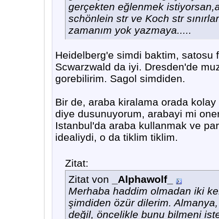
gerçekten eğlenmek istiyorsan,
schönlein str ve Koch str sınırla
zamanım yok yazmaya.....
Heidelberg'e simdi baktim, satosu f
Scwarzwald da iyi. Dresden'de muze
gorebilirim. Sagol simdiden.
Bir de, araba kiralama orada kolay
diye dusunuyorum, arabayi mi one
Istanbul'da araba kullanmak ve pa
idealiydi, o da tiklim tiklim.
Zitat:
Zitat von
_Alphawolf_
Merhaba haddim olmadan iki kel
şimdiden özür dilerim. Almanya,
değil, öncelikle bunu bilmeni is