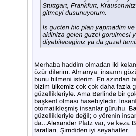
Stuttgart, Frankfurt, Krauschwit
gitmeyi dusunuyorum.
Is gucten hic plan yapmadim ve
akliniza gelen guzel gorulmesi y
diyebileceginiz ya da guzel temiz
Merhaba haddim olmadan iki kelam
özür dilerim. Almanya, insanın gözü
bunu bilmeni isterim. En azından 
bizim ülkemiz çok çok daha fazla g
güzellikleriyle. Ama Berlinde bir ç
başkent olması hasebiyledir. İnsan
otomatikleşmiş insanlar güruhu. Bana
güzellikleriyle değil; o yörenin ins
da...Alexander Platz var, ve keza 
tarafları. Şimdiden iyi seyahatler.