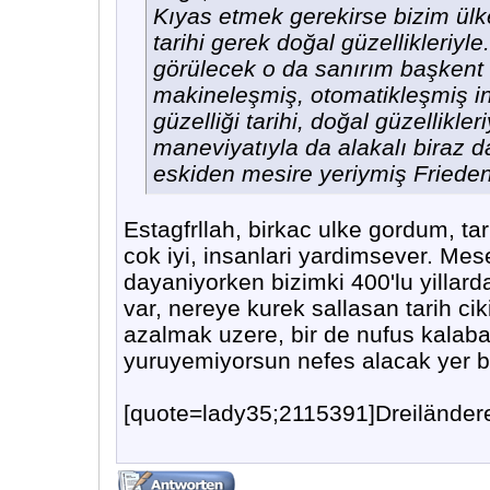
Kıyas etmek gerekirse bizim ülk
tarihi gerek doğal güzellikleriyl
görülecek o da sanırım başkent 
makineleşmiş, otomatikleşmiş in
güzelliği tarihi, doğal güzellikler
maneviyatıyla da alakalı biraz d
eskiden mesire yeriymiş Friedena
Estagfrllah, birkac ulke gordum, ta
cok iyi, insanlari yardimsever. Mese
dayaniyorken bizimki 400'lu yillard
var, nereye kurek sallasan tarih ciki
azalmak uzere, bir de nufus kalabali
yuruyemiyorsun nefes alacak yer bi
[quote=lady35;2115391]Dreiländer