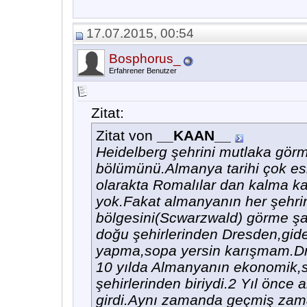
17.07.2015, 00:54
Bosphorus_
Erfahrener Benutzer
Zitat:
Zitat von
__KAAN__
Heidelberg şehrini mutlaka görme
bölümünü.Almanya tarihi çok esk
olarakta Romalılar dan kalma kal
yok.Fakat almanyanın her şehri
bölgesini(Scwarzwald) görme şa
doğu şehirlerinden Dresden,gidebi
yapma,sopa yersin karışmam.D
10 yılda Almanyanın ekonomik,s
şehirlerinden biriydi.2 Yıl önce
girdi.Aynı zamanda geçmiş zamanl