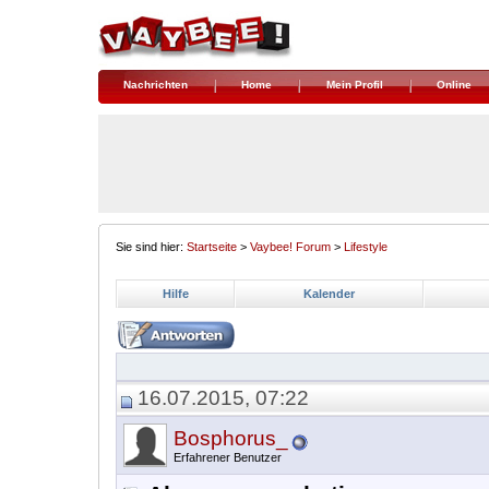
Nachrichten
Home
Mein Profil
Online
Sie sind hier:
Startseite
>
Vaybee! Forum
>
Lifestyle
Hilfe
Kalender
16.07.2015, 07:22
Bosphorus_
Erfahrener Benutzer