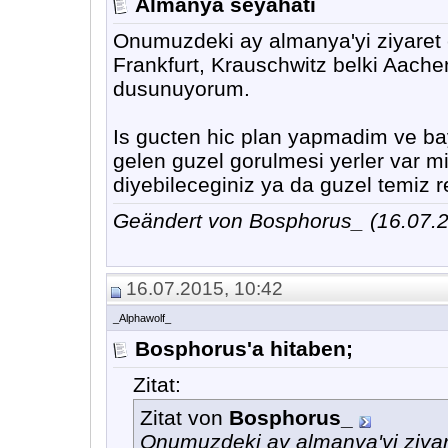
Almanya seyahati
Onumuzdeki ay almanya'yi ziyaret e
Frankfurt, Krauschwitz belki Aache
dusunuyorum.
Is gucten hic plan yapmadim ve ba
gelen guzel gorulmesi yerler var mi
diyebileceginiz ya da guzel temiz r
Geändert von Bosphorus_ (16.07
16.07.2015, 10:42
_Alphawolf_
Bosphorus'a hitaben;
Zitat:
Zitat von
Bosphorus_
Onumuzdeki ay almanya'yi ziyare