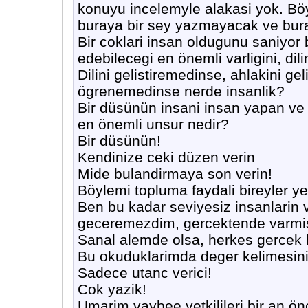
konuyu incelemyle alakasi yok. Bö
buraya bir sey yazmayacak ve buras
Bir coklari insan oldugunu saniyor 
edebilecegi en önemli varligini, dil
Dilini gelistiremedinse, ahlakini ge
ögrenemedinse nerde insanlik?
Bir düsünün insani insan yapan ve i
en önemli unsur nedir?
Bir düsünün!
Kendinize ceki düzen verin
Mide bulandirmaya son verin!
Böylemi topluma faydali bireyler yet
Ben bu kadar seviyesiz insanlarin
geceremezdim, gercektende varmi
Sanal alemde olsa, herkes gercek b
Bu okuduklarimda deger kelimesini
Sadece utanc verici!
Cok yazik!
Umarim vaybee yetkilileri bir an önc