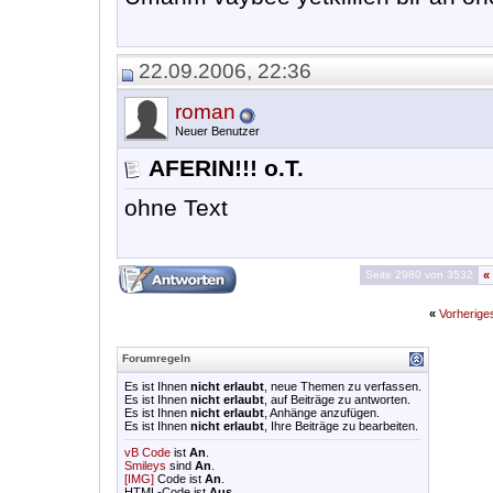
22.09.2006, 22:36
roman
Neuer Benutzer
AFERIN!!! o.T.
ohne Text
Seite 2980 von 3532
«
«
Vorherig
Forumregeln
Es ist Ihnen
nicht erlaubt
, neue Themen zu verfassen.
Es ist Ihnen
nicht erlaubt
, auf Beiträge zu antworten.
Es ist Ihnen
nicht erlaubt
, Anhänge anzufügen.
Es ist Ihnen
nicht erlaubt
, Ihre Beiträge zu bearbeiten.
vB Code
ist
An
.
Smileys
sind
An
.
[IMG]
Code ist
An
.
HTML-Code ist
Aus
.