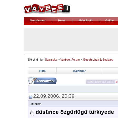
Nachrichten
Home
Mein Profil
Online
Sie sind hier:
Startseite
>
Vaybee! Forum
>
Gesellschaft & Soziales
Hilfe
Kalender
Seite 2980 von 3532
«
22.09.2006, 20:39
unknown
düsünce özgürlügü türkiyede