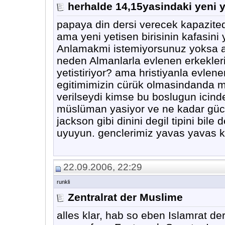
herhalde 14,15yasindaki yeni y
papaya din dersi verecek kapazited
ama yeni yetisen birisinin kafasini
Anlamakmi istemiyorsunuz yoksa
neden Almanlarla evlenen erkekleri
yetistiriyor? ama hristiyanla evlen
egitimimizin cürük olmasindanda ma
verilseydi kimse bu boslugun icind
müslüman yasiyor ve ne kadar gücl
jackson gibi dinini degil tipini bile
uyuyun. genclerimiz yavas yavas kil
22.09.2006, 22:29
runkli
Zentralrat der Muslime
alles klar, hab so eben Islamrat d