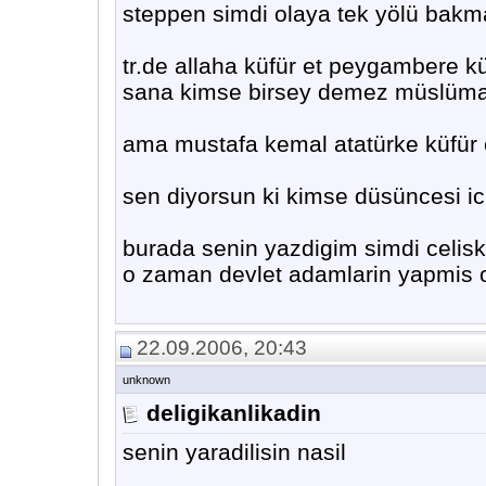
steppen simdi olaya tek yölü bakm
tr.de allaha küfür et peygambere kü
sana kimse birsey demez müslüman
ama mustafa kemal atatürke küfür e
sen diyorsun ki kimse düsüncesi i
burada senin yazdigim simdi celiski
o zaman devlet adamlarin yapmis o
22.09.2006, 20:43
unknown
deligikanlikadin
senin yaradilisin nasil