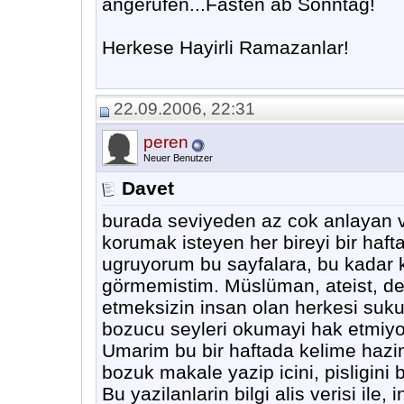
angerufen...Fasten ab Sonntag!
Herkese Hayirli Ramazanlar!
22.09.2006, 22:31
peren
Neuer Benutzer
Davet
burada seviyeden az cok anlayan ve
korumak isteyen her bireyi bir haft
ugruyorum bu sayfalara, bu kadar ka
görmemistim. Müslüman, ateist, deist
etmeksizin insan olan herkesi suk
bozucu seyleri okumayi hak etmiyo
Umarim bu bir haftada kelime hazin
bozuk makale yazip icini, pisligini 
Bu yazilanlarin bilgi alis verisi ile,