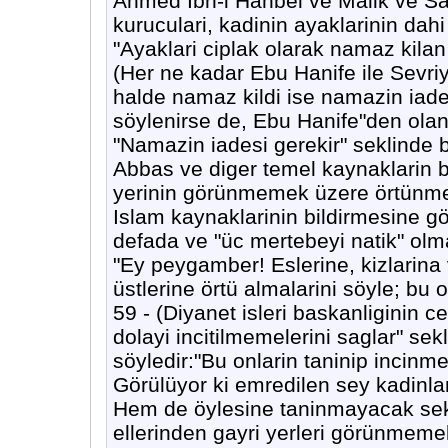
Ahmed Ibn-i Hanbel ve Malik ve Saf
kuruculari, kadinin ayaklarinin dahi 
"Ayaklari ciplak olarak namaz kilan
(Her ne kadar Ebu Hanife ile Sevriy
halde namaz kildi ise namazin iade
söylenirse de, Ebu Hanife"den olan r
"Namazin iadesi gerekir" seklinde b
Abbas ve diger temel kaynaklarin b
yerinin görünmemek üzere örtünmes
Islam kaynaklarinin bildirmesine gör
defada ve "üc mertebeyi natik" olmak
"Ey peygamber! Eslerine, kizlarina 
üstlerine örtü almalarini söyle; bu
59 - (Diyanet isleri baskanliginin 
dolayi incitilmemelerini saglar" sekl
söyledir:"Bu onlarin taninip incinme
Görülüyor ki emredilen sey kadinla
Hem de öylesine taninmayacak seki
ellerinden gayri yerleri görünmemel