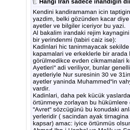
Hangi Iran sadece inandigin din
Kendini kandiramaman icin taptigin
yazdim, belki gözünden kacar diye
ayetler ve bilgiler iceriyor bu yazi.
Al bakalim irandaki rejim kaynagi
bir yerindenmi (tabiri caiz ise):
Kadinlari hic taninmayacak sekilde 
kapamalari ve erkeklerle bir arada
görülmedikce evden cikmamalari k
Ayetleri" adi veriliyor, bunlar gene
ayetleriyle Nur suresinin 30 ve 31in
ayetler yaninda Muhammed"in vahy i
vardir.
Kadinlari, daha pek kücük yaslarda
örtünmeye zorlayan bu hükümlere gö
"Avret" sözcügünü bu konudaki anl
yerleridir ( sacindan ayak tirnagi
kapsar) amac: iyice örtünmüs olsun