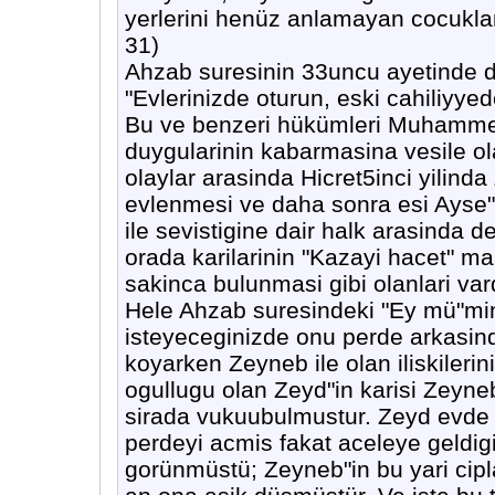
yerlerini henüz anlamayan cocuklar
31)
Ahzab suresinin 33uncu ayetinde d
"Evlerinizde oturun, eski cahiliyye
Bu ve benzeri hükümleri Muhammed
duygularinin kabarmasina vesile ol
olaylar arasinda Hicret5inci yilind
evlenmesi ve daha sonra esi Ayse"n
ile sevistigine dair halk arasinda d
orada karilarinin "Kazayi hacet" ma
sakinca bulunmasi gibi olanlari vard
Hele Ahzab suresindeki "Ey mü"min
isteyeceginizde onu perde arkasind
koyarken Zeyneb ile olan iliskilerinin
ogullugu olan Zeyd"in karisi Zeyneb"
sirada vukuubulmustur. Zeyd evde o
perdeyi acmis fakat aceleye geldi
gorünmüstü; Zeyneb"in bu yari cip