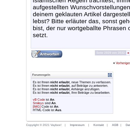
islamischen Regeln trachtest, imme
aufgestellten Wunschvorstellungen
deinem geklauten Artikel dargeste
lebst? Bitte erläuter das, sonst g
bist, der nur wortgeballte Phrasen
setzt.
Seite 2929 von 3532
«
«
Vorherig
Forumregeln
Es ist Ihnen
nicht erlaubt
, neue Themen zu verfassen.
Es ist Ihnen
nicht erlaubt
, auf Beiträge zu antworten.
Es ist Ihnen
nicht erlaubt
, Anhänge anzufügen.
Es ist Ihnen
nicht erlaubt
, Ihre Beiträge zu bearbeiten.
vB Code
ist
An
.
Smileys
sind
An
.
[IMG]
Code ist
An
.
HTML-Code ist
Aus
.
Copyright © 2021 Vaybee!
|
Impressum
|
Kontakt
|
AGB
|
Da