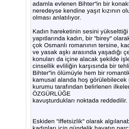
adamla evlenen Bihter"in bir konak
neredeyse kendine yaşıt kızının ol
olması anlatılıyor.
Kadın hareketinin sesini yükselttiğ
yapıtlarında kadın, bir "birey" ola
çok Osmanlı romanının tersine, kadı
ve yasak aşkı arasında yaşadığı çeliş
konuları da içine alacak şekilde i
cinsellik evliliğin karşısında bir 
Bihter"in ölümüyle hem bir romantik
kamusal alanda hoş görülebilecek rah
kurumu tarafından belirlenen ilkele
ÖZGÜRLÜĞE
kavuşturdukları noktada reddedilir.
Eskiden "iffetsizlik" olarak algıl
kadınları için gündelik hayatın par