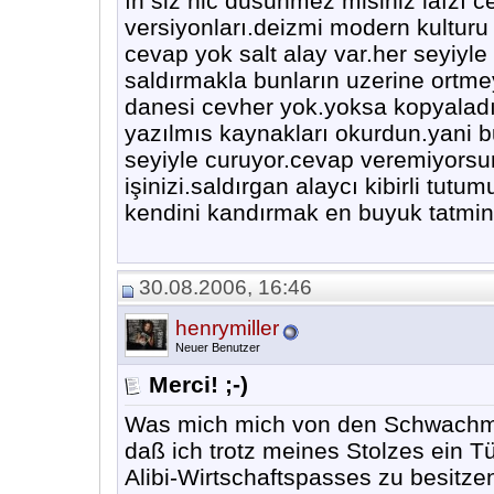
ın siz hic dusunmez misiniz lafzı ce
versiyonları.deizmi modern kulturu v
cevap yok salt alay var.her seyiyl
saldırmakla bunların uzerine ortm
danesi cevher yok.yoksa kopyaladıg
yazılmıs kaynakları okurdun.yani b
seyiyle curuyor.cevap veremiyors
işinizi.saldırgan alaycı kibirli tu
kendini kandırmak en buyuk tatmindi
30.08.2006, 16:46
henrymiller
Neuer Benutzer
Merci! ;-)
Was mich mich von den Schwachm
daß ich trotz meines Stolzes ein T
Alibi-Wirtschaftspasses zu besitze