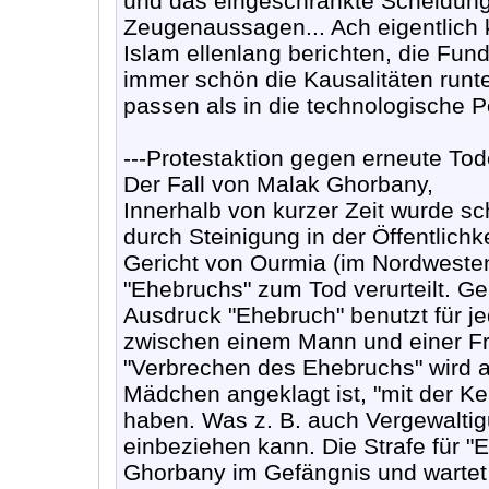
und das eingeschränkte Scheidungs
Zeugenaussagen... Ach eigentlich
Islam ellenlang berichten, die Fu
immer schön die Kausalitäten runter
passen als in die technologische 
---Protestaktion gegen erneute Tode
Der Fall von Malak Ghorbany,
Innerhalb von kurzer Zeit wurde s
durch Steinigung in der Öffentlichke
Gericht von Ourmia (im Nordweste
"Ehebruchs" zum Tod verurteilt. G
Ausdruck "Ehebruch" benutzt für j
zwischen einem Mann und einer Frau
"Verbrechen des Ehebruchs" wird a
Mädchen angeklagt ist, "mit der K
haben. Was z. B. auch Vergewaltig
einbeziehen kann. Die Strafe für "E
Ghorbany im Gefängnis und wartet 