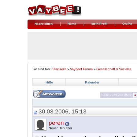
Nachrichten
Home
Mein Profil
Online
Sie sind hier:
Startseite
>
Vaybee! Forum
>
Gesellschaft & Soziales
Hilfe
Kalender
Seite 2929 von 3532
«
30.08.2006, 15:13
peren
Neuer Benutzer