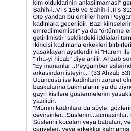
kim olduklarinin anlasilmamasi" gere
Sahih-i..VI s 156 ve Sahih-i..II s 31
Öte yandan bu emirler hem Peyga
kadinlara gecerlidir. Bazi kimsele
emredilmemistir" ya da "örtünme em
getirilmistir" seklindeki iddialari tem
Ikincisi kadinlarla erkekleri birbirl
yasaklayan ayetlerdir ki "Harem il
"Irha-yi hicab" diye anilir. Ahzab s
"Ey inananlar!..Peygamber eslerind
arkasindan isteyin.." (33 Ahzab 53)
Ücüncüsü ise kadinlarin zaruret ol
baskalarina bakmalarini ya da ziyne
gayri kisilere göstermelerini yasak
yazilidir:
"Mümin kadinlara da söyle: gözleri
cevirsinler...Süslerini...acmasinlar.
Süslerini kocalari veya babalari, ve
cariyeleri, veya erkekligi kalmami