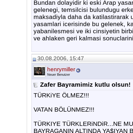
Bundan dolayidir ki eski Arap yas
gelenegi, temsilcisi bulundugu erk
maksadiyla daha da katilastirarak 
yasamlari icerisinde bu gelenek, kadi
yabanilesmesi ve iki cinsiyetin birb
ve ahlaken geri kalmasi sonuclarini
30.08.2006, 15:47
henrymiller
Neuer Benutzer
Zafer Bayramimiz kutlu olsun!
TÜRKiYE ÖLMEZ!!!
VATAN BÖLÜNMEZ!!!
TÜRKIYE TÜRKLERiNDiR...NE M
BAYRAGANIN ALTINDA YA$IYAN B