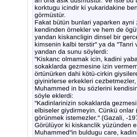
an ona asik düsmüstür. Ve iste bu 
korktugu icindir ki yukaridakine be
görmüstür.
Fakat bütün bunlari yaparken ay
kendinden örnekler ve hem de ögütle
yandan kiskancligin dinsel bir ger
kimsenin kalbi terstir" ya da "Tanri
yandan da sunu söylerdi:
"Kiskanc olmamak icin, kadini yaba
sokaklarda gezmesine izin vermeme
örtünürken dahi kötü-cirkin giysile
giyinirlerse erkekleri cezbetmezler
Muhammed in bu sözlerini kendisi
söyle eklerdi:
"Kadinlarinizin sokaklarda gezmesin
elbiseler giydirmeyin. Cünkü onlar 
görünmek istemezler." (Gazali, -197
Görülüyor ki kiskanclik yüzünden 
Muhammed"in buldugu care, kadini 