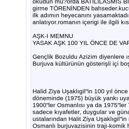
okudun mu?orda BATILILASMIS BİR 
girme TÖRENİNDEN bahseder.kucuk
ilk adımın heyecanını yasamaktadır
anlatıyor.romanın içerigi ile ilgili k
AŞK-I MEMNU
YASAK AŞK 100 YIL ÖNCE DE VA
Gençlik Bozuldu Azizim diyenlere ıs
Burjuva kültürünün gösterişli içi bo
Halid Ziya Uşaklıgil"in 100 yıl ön
döneminde (1975) büyük yankı uyan
1900"ler Osmanlısı ya da 1975"ler 
sadece kıyafetler, duygular ve gün
ustalarından Halit Ziya Uşaklıgil
Osmanlı burjuvazisinin traji-komik