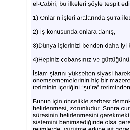
el-Cabiri, bu ilkeleri şöyle tespit ed
1) Onların işleri aralarında şu’ra iled
2) İş konusunda onlara danış,
3)Dünya işlerinizi benden daha iyi bi
4)Hepiniz çobansınız ve güttüğün
İslam şiarını yükselten siyasi har
önemsememelerinin hiç bir mazereti
teriminin içeriğini “şu’ra” terimind
Bunun için öncelikle serbest demok
belirlenmesi, zorunludur. Sonra cu
süresinin belirlenmesini gerekmekte
sistemini benimsediğinde olsa ger
rejimlerde, yürütme erkine ait gör