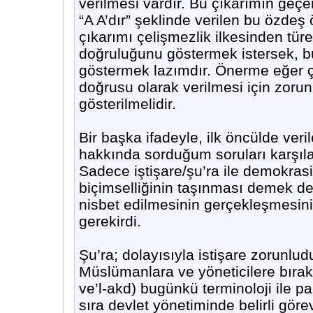
verilmesi vardır. Bu çıkarımın geçe
“A A’dır” şeklinde verilen bu özdeş 
çıkarımı çelişmezlik ilkesinden tür
doğruluğunu göstermek istersek, bu 
göstermek lazımdır. Önerme eğer çe
doğrusu olarak verilmesi için zorun
gösterilmelidir.
Bir başka ifadeyle, ilk öncülde ver
hakkında sorduğum soruları karşılay
Sadece iştişare/şu’ra ile demokras
biçimselliğinin taşınması demek değ
nisbet edilmesinin gerçekleşmesinin
gerekirdi.
Şu’ra; dolayısıyla istişare zorunlu
Müslümanlara ve yöneticilere bırakm
ve’l-akd) bugünkü terminoloji ile pa
sıra devlet yönetiminde belirli görev