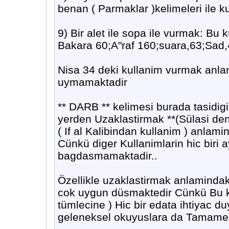
benan ( Parmaklar )kelimeleri ile kul
9) Bir alet ile sopa ile vurmak: Bu k
Bakara 60;A"raf 160;suara,63;Sad,
Nisa 34 deki kullanim vurmak anlam
uymamaktadir
** DARB ** kelimesi burada tasidigi
yerden Uzaklastirmak **(Sülasi den
( If al Kalibindan kullanim ) anlamin
Cünkü diger Kullanimlarin hic biri ay
bagdasmamaktadir..
Özellikle uzaklastirmak anlamindaki
cok uygun düsmaktedir Cünkü Bu kul
tümlecine ) Hic bir edata ihtiyac 
geleneksel okuyuslara da Tama