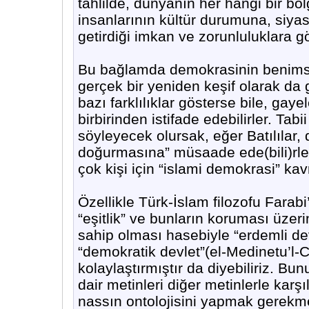
tahlilde, dünyanın her hangi bir bö
insanlarının kültür durumuna, siya
getirdiği imkan ve zorunluluklara gör
Bu bağlamda demokrasinin benimsen
gerçek bir yeniden keşif olarak da 
bazı farklılıklar gösterse bile, gaye
birbirinden istifade edebilirler. Tab
söyleyecek olursak, eğer Batılılar
doğurmasına” müsaade ede(bili)rler
çok kişi için “islami demokrasi” kav
Özellikle Türk-İslam filozofu Farab
“eşitlik” ve bunların koruması üzeri
sahip olması hasebiyle “erdemli dev
“demokratik devlet”(el-Medinetu’l-C
kolaylaştırmıştır da diyebiliriz. B
dair metinleri diğer metinlerle karş
nassın ontolojisini yapmak gerekme