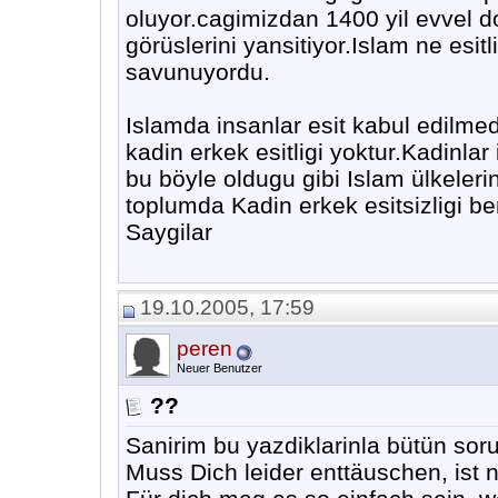
oluyor.cagimizdan 1400 yil evvel 
görüslerini yansitiyor.Islam ne esit
savunuyordu.
Islamda insanlar esit kabul edilmedi
kadin erkek esitligi yoktur.Kadinlar 
bu böyle oldugu gibi Islam ülkeleri
toplumda Kadin erkek esitsizligi 
Saygilar
19.10.2005, 17:59
peren
Neuer Benutzer
??
Sanirim bu yazdiklarinla bütün sor
Muss Dich leider enttäuschen, ist ni