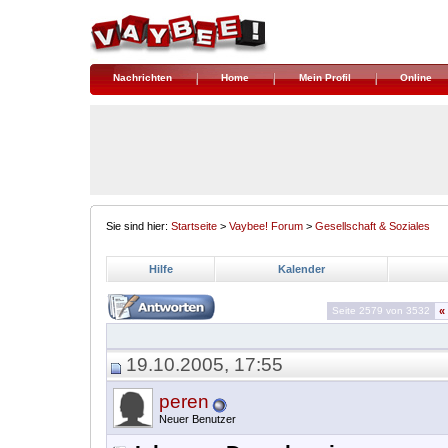
Nachrichten
Home
Mein Profil
Online
Sie sind hier:
Startseite
>
Vaybee! Forum
>
Gesellschaft & Soziales
Hilfe
Kalender
Seite 2579 von 3532
«
19.10.2005, 17:55
peren
Neuer Benutzer