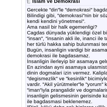
Islam ve Demokrasi
Gercekte "din"le "demokrasi" bagda
Bilindigi gibi, "demokrasi"nin bir sö
kendi kendini yönetmesi".
Ama nasil bir halk egemenligi?
Cagdas dünyada yüklendigi özel bir
"insan", "insanin akli ile, inanci i
her türlü hakka sahip bulunmasi te
Bugün, insanligin vardigi bir asam
demokrasi ile bagdasamaz.
İnsanligin ilerleyip bir asamaya gel
En azindan ayni asamaya ulasmist
dinin dogmalari izin vermez. Kaliplari
"degismezlik" ve "kesinlik" bicimiyle
vardir. "Akil yürütmeler"le "yorum"
"iman"iyla prangalidir ve dogmalar
insanligin gelismesinin gerisinde 
ile bagdasmasi beklenemez.