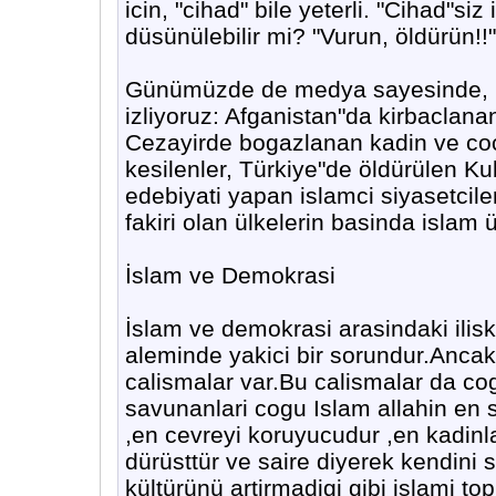
icin, "cihad" bile yeterli. "Cihad"si
düsünülebilir mi? "Vurun, öldürün!!"
Günümüzde de medya sayesinde, ha
izliyoruz: Afganistan"da kirbaclanan
Cezayirde bogazlanan kadin ve cocu
kesilenler, Türkiye"de öldürülen Kub
edebiyati yapan islamci siyasetcile
fakiri olan ülkelerin basinda islam ü
İslam ve Demokrasi
İslam ve demokrasi arasindaki ilis
aleminde yakici bir sorundur.Ancak
calismalar var.Bu calismalar da cog
savunanlari cogu Islam allahin en so
,en cevreyi koruyucudur ,en kadinlar
dürüsttür ve saire diyerek kendini
kültürünü artirmadigi gibi islami t