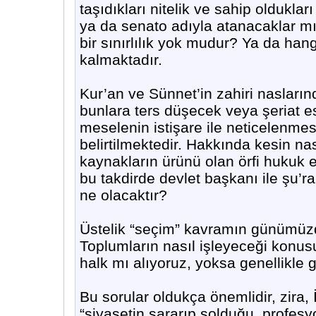
taşıdıkları nitelik ve sahip oldukla
ya da senato adıyla atanacaklar mı
bir sınırlılık yok mudur? Ya da han
kalmaktadır.
Kur’an ve Sünnet’in zahiri nasları
bunlara ters düşecek veya şeriat es
meselenin istişare ile neticelenmes
belirtilmektedir. Hakkında kesin n
kaynakların ürünü olan örfi hukuk es
bu takdirde devlet başkanı ile şu’ra
ne olacaktır?
Üstelik “seçim” kavramın günümüzde
Toplumların nasıl işleyeceği konusu
halk mı alıyoruz, yoksa genellikle
Bu sorular oldukça önemlidir, zira, İ
“siyasetin sararıp solduğu, profesy