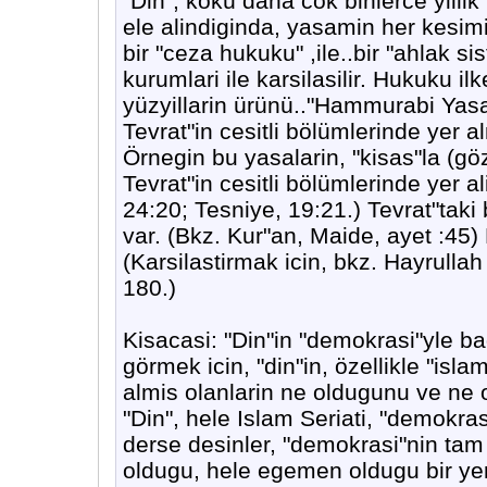
"Din", kökü daha cok binlerce yillik 
ele alindiginda, yasamin her kesimin
bir "ceza hukuku" ,ile..bir "ahlak sis
kurumlari ile karsilasilir. Hukuku ilk
yüzyillarin ürünü.."Hammurabi Yasal
Tevrat"in cesitli bölümlerinde yer 
Örnegin bu yasalarin, "kisas"la (göze
Tevrat"in cesitli bölümlerinde yer ali
24:20; Tesniye, 19:21.) Tevrat"ta
var. (Bkz. Kur"an, Maide, ayet :45) 
(Karsilastirmak icin, bkz. Hayrullah
180.)
Kisacasi: "Din"in "demokrasi"yle 
görmek icin, "din"in, özellikle "isl
almis olanlarin ne oldugunu ve ne 
"Din", hele Islam Seriati, "demokr
derse desinler, "demokrasi"nin tam b
oldugu, hele egemen oldugu bir y