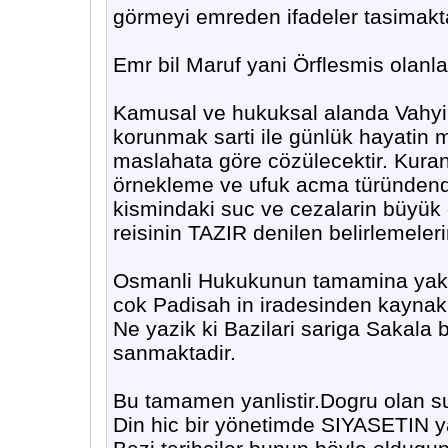
görmeyi emreden ifadeler tasimakta
Emr bil Maruf yani Örflesmis olanl
Kamusal ve hukuksal alanda Vahyin k
korunmak sarti ile günlük hayatin
maslahata göre cözülecektir. Kuran 
örnekleme ve ufuk acma türündendir
kismindaki suc ve cezalarin büyük 
reisinin TAZIR denilen belirlemele
Osmanli Hukukunun tamamina yakin
cok Padisah in iradesinden kaynak
Ne yazik ki Bazilari sariga Sakala 
sanmaktadir.
Bu tamamen yanlistir.Dogru olan s
Din hic bir yönetimde SIYASETIN yan