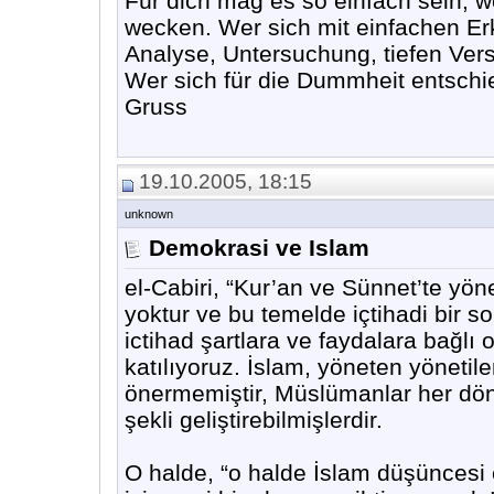
Für dich mag es so einfach sein, w
wecken. Wer sich mit einfachen Erk
Analyse, Untersuchung, tiefen Ver
Wer sich für die Dummheit entschi
Gruss
19.10.2005, 18:15
unknown
Demokrasi ve Islam
el-Cabiri, “Kur’an ve Sünnet’te yö
yoktur ve bu temelde içtihadi bir s
ictihad şartlara ve faydalara bağlı
katılıyoruz. İslam, yöneten yönetilen
önermemiştir, Müslümanlar her dön
şekli geliştirebilmişlerdir.
O halde, “o halde İslam düşüncesi 