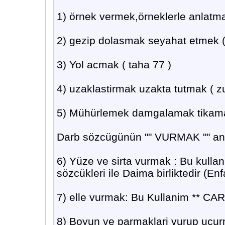
1) örnek vermek,örneklerle anlatm
2) gezip dolasmak seyahat etmek (
3) Yol acmak ( taha 77 )
4) uzaklastirmak uzakta tutmak ( zu
5) Mühürlemek damgalamak tikamak
Darb sözcügünün "" VURMAK "" anla
6) Yüze ve sirta vurmak : Bu kullani
sözcükleri ile Daima birliktedir (
7) elle vurmak: Bu Kullanim ** CAR **
8) Boyun ve parmaklari vurup ucur