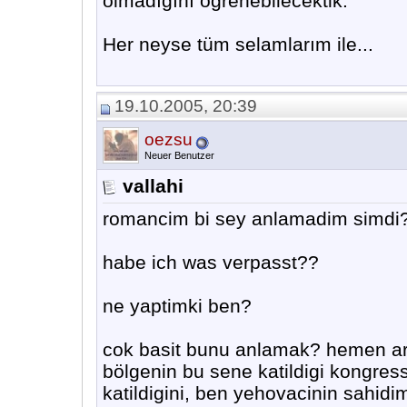
olmadığını öğrenebilecektik.
Her neyse tüm selamlarım ile...
19.10.2005, 20:39
oezsu
Neuer Benutzer
vallahi
romancim bi sey anlamadim simdi
habe ich was verpasst??
ne yaptimki ben?
cok basit bunu anlamak? hemen ark
bölgenin bu sene katildigi kongress
katildigini, ben yehovacinin sahidi