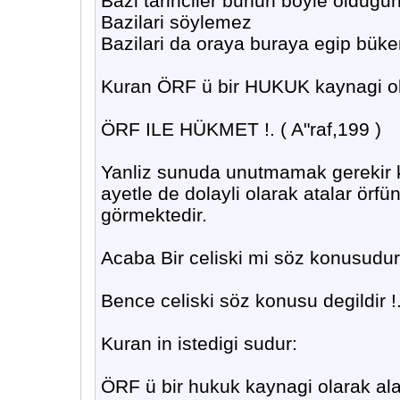
Bazi tarihciler bunun böyle oldugun
Bazilari söylemez
Bazilari da oraya buraya egip büke
Kuran ÖRF ü bir HUKUK kaynagi o
ÖRF ILE HÜKMET !. ( A"raf,199 )
Yanliz sunuda unutmamak gerekir 
ayetle de dolayli olarak atalar örfü
görmektedir.
Acaba Bir celiski mi söz konusudur
Bence celiski söz konusu degildir !.
Kuran in istedigi sudur:
ÖRF ü bir hukuk kaynagi olarak alabi