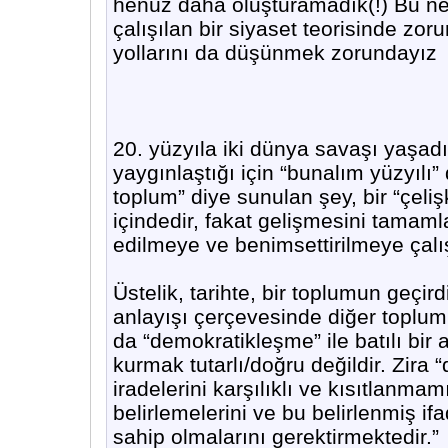
henüz daha oluşturamadık(!) Bu n
çalışılan bir siyaset teorisinde zo
yollarını da düşünmek zorundayız
20. yüzyıla iki dünya savaşı yaşadığı
yaygınlaştığı için “bunalım yüzyılı
toplum” diye sunulan şey, bir “çeliş
içindedir, fakat gelişmesini tamaml
edilmeye ve benimsettirilmeye çalışı
Üstelik, tarihte, bir toplumun geçird
anlayışı çerçevesinde diğer toplu
da “demokratikleşme” ile batılı bi
kurmak tutarlı/doğru değildir. Zira “
iradelerini karşılıklı ve kısıtlanmam
belirlemelerini ve bu belirlenmiş i
sahip olmalarını gerektirmektedir.”