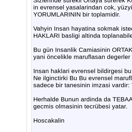
Sizlerinde sürekli Ortaya sürerek K
in evrensel yasalarindan cok, yüzy
YORUMLARININ bir toplamidir.
Vahyin Insan hayatina sokmak iste
HAKLARI basligi altinda toplanabile
Bu gün Insanlik Camiasinin ORTA
yani öncelikle maruflasan degerler In
Insan haklari evrensel bildirgesi bu
Ne ilginctirki Bu Bu evrensel marufl
sadece bir tanesinin imzasi vardir: 
Herhalde Bunun ardinda da TEBAA y
gecmis olmasinin tecrübesi yatar.
Hoscakalin