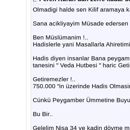
Olmadigi halde sen Kilif aramaya 
Sana acikliyayim Müsade edersen
Ben Müslümanim !..
Hadislerle yani Masallarla Ahireti
Hadis diyen insanlar Bana peygamb
tanesini " Veda Hutbesi " haric Getir
Getiremezler !..
750.000 "in üzerinde Hadis Olmas
Cünkü Peygamber Ümmetine Buyur
Bu Bir..
Gelelim Nisa 34 ve kadin dövme 