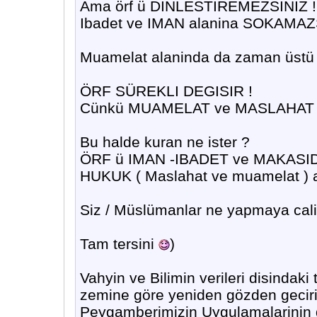
Ama örf ü DINLESTIREMEZSINIZ !
Ibadet ve IMAN alanina SOKAMAZS
Muamelat alaninda da zaman üstü
ÖRF SÜREKLI DEGISIR !
Cünkü MUAMELAT ve MASLAHAT sür
Bu halde kuran ne ister ?
ÖRF ü IMAN -IBADET ve MAKASID (
HUKUK ( Maslahat ve muamelat ) a
Siz / Müslümanlar ne yapmaya cal
Tam tersini
)
Vahyin ve Bilimin verileri disindak
zemine göre yeniden gözden gecirili
Peygamberimizin Uygulamalarinin 