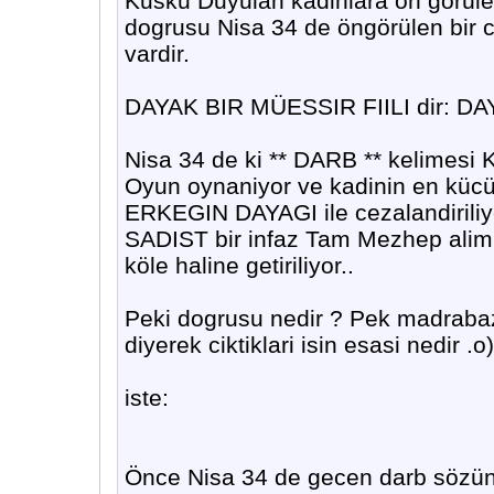
Kusku Duyulan kadinlara ön görüle
dogrusu Nisa 34 de öngörülen bir c
vardir.
DAYAK BIR MÜESSIR FIILI dir: 
Nisa 34 de ki ** DARB ** kelimesi Ku
Oyun oynaniyor ve kadinin en kücük
ERKEGIN DAYAGI ile cezalandiriliyo
SADIST bir infaz Tam Mezhep aliml
köle haline getiriliyor..
Peki dogrusu nedir ? Pek madrabaz
diyerek ciktiklari isin esasi nedir .o)
iste:
Önce Nisa 34 de gecen darb sözünü