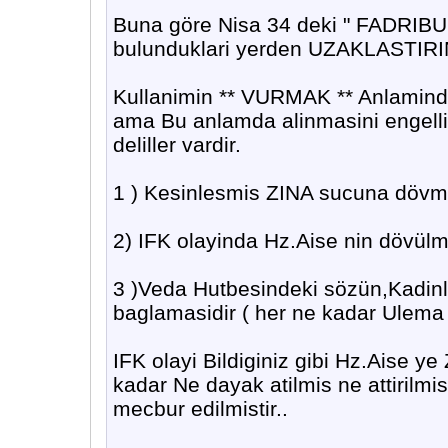
Buna göre Nisa 34 deki " FADRIBU
bulunduklari yerden UZAKLASTIRI
Kullanimin ** VURMAK ** Anlaminda 
ama Bu anlamda alinmasini engell
deliller vardir.
1 ) Kesinlesmis ZINA sucuna dövme
2) IFK olayinda Hz.Aise nin dövülm
3 )Veda Hutbesindeki sözün,Kadinl
baglamasidir ( her ne kadar Ulem
IFK olayi Bildiginiz gibi Hz.Aise ye 
kadar Ne dayak atilmis ne attirilm
mecbur edilmistir..