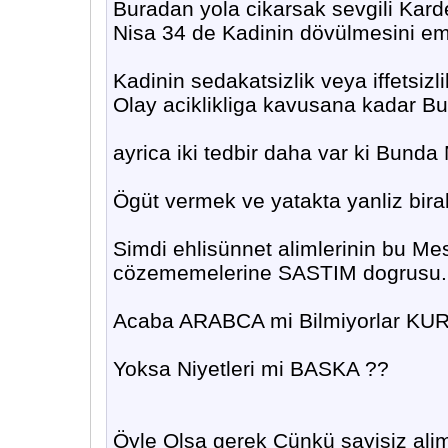
Buradan yola cikarsak sevgili Kard
Nisa 34 de Kadinin dövülmesini em
Kadinin sedakatsizlik veya iffetsi
Olay aciklikliga kavusana kadar Bu
ayrica iki tedbir daha var ki Bund
Ögüt vermek ve yatakta yanliz bir
Simdi ehlisünnet alimlerinin bu Mes
cözememelerine SASTIM dogrusu.
Acaba ARABCA mi Bilmiyorlar KURA
Yoksa Niyetleri mi BASKA ??
Öyle Olsa gerek Cünkü sayisiz a