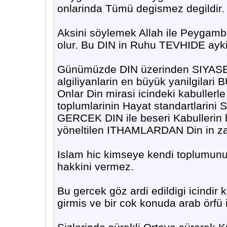
onlarinda Tümü degismez degildir.
Aksini söylemek Allah ile Peygambe
olur. Bu DIN in Ruhu TEVHIDE aykiri
Günümüzde DIN üzerinden SIYASET
algiliyanlarin en büyük yanilgilari 
Onlar Din mirasi icindeki kabullerl
toplumlarinin Hayat standartlarini
GERCEK DIN ile beseri Kabullerin b
yöneltilen ITHAMLARDAN Din in za
Islam hic kimseye kendi toplum
hakkini vermez.
Bu gercek göz ardi edildigi icindir 
girmis ve bir cok konuda arab örf