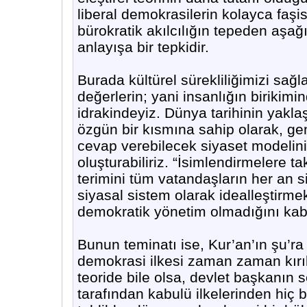
liberal demokrasilerin kolayca faş
bürokratik akılcılığın tepeden aşağ
anlayışa bir tepkidir.
Burada kültürel sürekliliğimizi sağl
değerlerin; yani insanlığın birikim
idrakindeyiz. Dünya tarihinin yaklaş
özgün bir kısmına sahip olarak, g
cevap verebilecek siyaset modelini
oluşturabiliriz. “İsimlendirmelere 
terimini tüm vatandaşların her an s
siyasal sistem olarak idealleştirme
demokratik yönetim olmadığını kab
Bunun teminatı ise, Kur’an’ın şu’ra
demokrasi ilkesi zaman zaman kırı
teoride bile olsa, devlet başkanın 
tarafından kabulü ilkelerinden hi