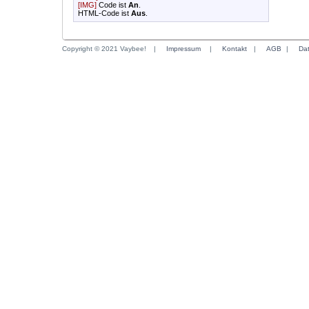
[IMG]
Code ist
An
.
HTML-Code ist
Aus
.
Copyright © 2021 Vaybee!
|
Impressum
|
Kontakt
|
AGB
|
Da