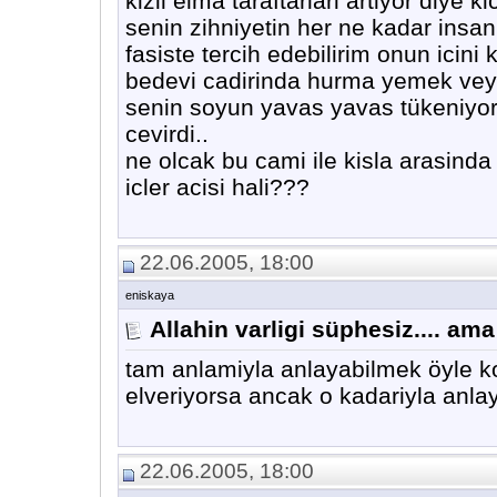
kizil elma taraftarlari artiyor diye k
senin zihniyetin her ne kadar insanl
fasiste tercih edebilirim onun icini
bedevi cadirinda hurma yemek veya
senin soyun yavas yavas tükeniyor
cevirdi..
ne olcak bu cami ile kisla arasinda
icler acisi hali???
22.06.2005, 18:00
eniskaya
Allahin varligi süphesiz.... am
tam anlamiyla anlayabilmek öyle ko
elveriyorsa ancak o kadariyla anlayab
22.06.2005, 18:00