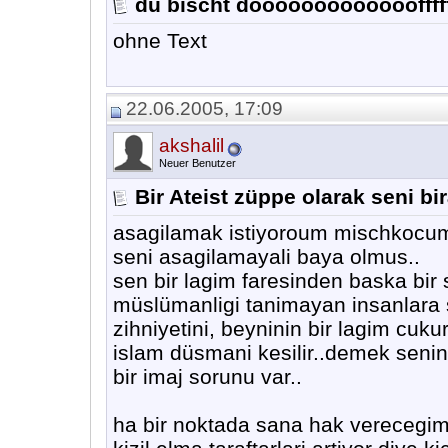
du bischt doooooooooooooffffff
ohne Text
22.06.2005, 17:09
akshalil
Neuer Benutzer
Bir Ateist züppe olarak seni bi
asagilamak istiyoroum mischkocum
seni asagilamayali baya olmus..
sen bir lagim faresinden baska bir
müslümanligi tanimayan insanlara
zihniyetini, beyninin bir lagim cuku
islam düsmani kesilir..demek senin 
bir imaj sorunu var..
ha bir noktada sana hak verecegim..b