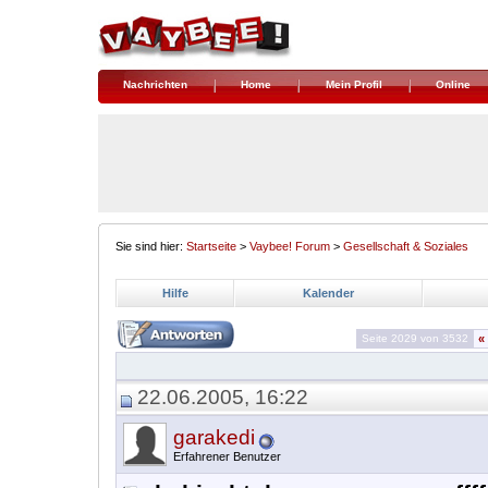
Nachrichten
Home
Mein Profil
Online
Sie sind hier:
Startseite
>
Vaybee! Forum
>
Gesellschaft & Soziales
Hilfe
Kalender
Seite 2029 von 3532
«
22.06.2005, 16:22
garakedi
Erfahrener Benutzer