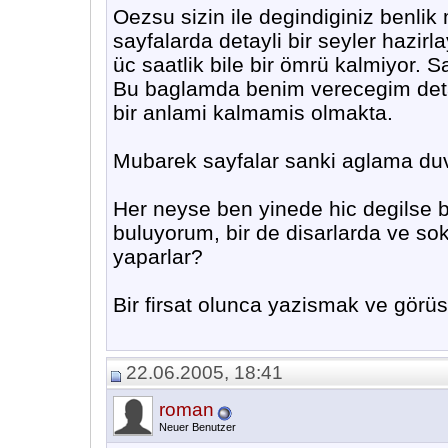
Oezsu sizin ile degindiginiz benli
sayfalarda detayli bir seyler hazi
üc saatlik bile bir ömrü kalmiyor. Sa
Bu baglamda benim verecegim detay
bir anlami kalmamis olmakta.
Mubarek sayfalar sanki aglama duva
Her neyse ben yinede hic degilse b
buluyorum, bir de disarlarda ve s
yaparlar?
Bir firsat olunca yazismak ve görüs
22.06.2005, 18:41
roman
Neuer Benutzer