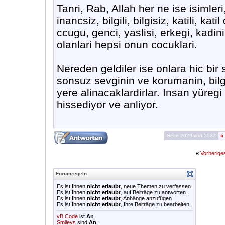
Tanri, Rab, Allah her ne ise isimleri,
inancsiz, bilgili, bilgisiz, katili, kat
ccugu, genci, yaslisi, erkegi, kadini, f
olanlari hepsi onun cocuklari.
Nereden geldiler ise onlara hic bi
sonsuz sevginin ve korumanin, bilg
yere alinacaklardirlar. Insan yüre
hissediyor ve anliyor.
Seite 2029 von 3532
«
«
Vorherig
Forumregeln
Es ist Ihnen
nicht erlaubt
, neue Themen zu verfassen.
Es ist Ihnen
nicht erlaubt
, auf Beiträge zu antworten.
Es ist Ihnen
nicht erlaubt
, Anhänge anzufügen.
Es ist Ihnen
nicht erlaubt
, Ihre Beiträge zu bearbeiten.
vB Code
ist
An
.
Smileys
sind
An
.