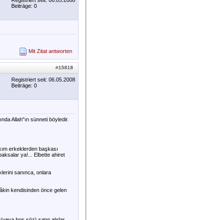
Registriert seit: 06.05.2008
Beiträge: 0
Mit Zitat antworten
#
15818
Registriert seit: 06.05.2008
Beiträge: 0
da Allah"ın sünneti böyledir.
akım erkeklerden başkası
aksalar ya!... Elbette ahiret
lerini sanınca, onlara
 Lâkin kendisinden önce gelen
(veya boş söz) satın alırlar.