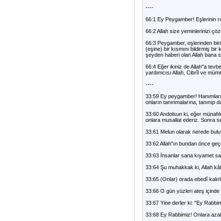
----
66:1 Ey Peygamber! Eşlerinin rı
66:2 Allah size yeminlerinizi çöz
66:3 Peygamber, eşlerinden biri
(eşine) bir kısmını bildirmiş b
şeyden haberi olan Allah bana sö
66:4 Eğer ikiniz de Allah"a tevb
yardımcısı Allah, Cibrîl ve mümi
----
33:59 Ey peygamber! Hanımlarına
onların tanınmalarına, tanınıp d
33:60 Andolsun ki, eğer münafık
onlara musallat ederiz. Sonra 
33:61 Melun olarak nerede bulun
33:62 Allah"ın bundan önce geç
33:63 İnsanlar sana kıyamet saaa
33:64 Şu muhakkak ki, Allah kâfir
33:65 (Onlar) orada ebedî kalırla
33:66 O gün yüzleri ateş içinde 
33:67 Yine derler ki: "Ey Rabbimi
33:68 Ey Rabbimiz! Onlara azabın 