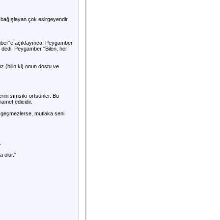
 bağışlayan çok esirgeyendir.
gamber"e açıklayınca, Peygamber
 dedi. Peygamber "Bilen, her
z (bilin ki) onun dostu ve
ini sımsıkı örtsünler. Bu
hamet edicidir.
z geçmezlerse, mutlaka seni
.
a olur."