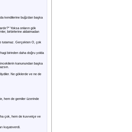
tında kendilerine buğzdan başka
ardır?" Yoksa onların gök
mler, birbirlerine aldatmadan
mse tutamaz. Gerçekten O, çok
erhagi birinden daha doğru yolda
e öncekilerin kanunundan başka
mazsın.
iydiler. Ne göklerde ve ne de
nde, hem de gemiler üzerinde
daha çok, hem de kuvvetçe ve
rı kuşatıverdi.