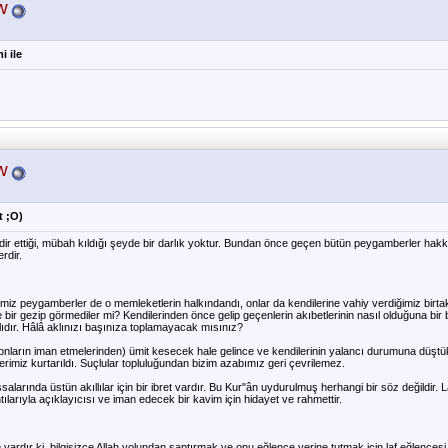
w
i ile
w
t ;O)
ir ettiği, mübah kıldığı şeyde bir darlık yoktur. Bundan önce geçen bütün peygamberler hakkın
erdir.
iz peygamberler de o memleketlerin halkındandı, onlar da kendilerine vahiy verdiğimiz birt
e bir gezip görmediler mi? Kendilerinden önce gelip geçenlerin akıbetlerinin nasıl olduğuna bir b
lıdır. Hâlâ aklınızı başınıza toplamayacak mısınız?
nların iman etmelerinden) ümit kesecek hale gelince ve kendilerinin yalancı durumuna düştük
klerimiz kurtarıldı. Suçlular topluluğundan bizim azabımız geri çevrilemez.
alarında üstün akıllılar için bir ibret vardır. Bu Kur"ân uydurulmuş herhangi bir söz değildir.
ntılarıyla açıklayıcısı ve iman edecek bir kavim için hidayet ve rahmettir.
vardır ki, bilgisizce Allah yolundan saptırmak ve onu eğlence yerine tutmak için laf eğlencesi 