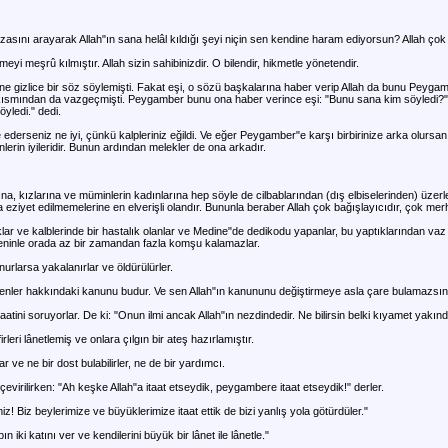
zasını arayarak Allah"ın sana helâl kıldığı şeyi niçin sen kendine haram ediyorsun? Allah çok
meyi meşrû kılmıştır. Allah sizin sahibinizdir. O bilendir, hikmetle yönetendir.
ne gizlice bir söz söylemişti. Fakat eşi, o sözü başkalarına haber verip Allah da bunu Pey
ir kısmından da vazgeçmişti. Peygamber bunu ona haber verince eşi: "Bunu sana kim söyledi?"
yledi." dedi.
e ederseniz ne iyi, çünkü kalpleriniz eğildi. Ve eğer Peygamber"e karşı birbirinize arka olursanı
nlerin iyileridir. Bunun ardından melekler de ona arkadır.
, kızlarına ve müminlerin kadınlarına hep söyle de cilbablarından (dış elbiselerinden) üzerler
a eziyet edilmemelerine en elverişli olandır. Bununla beraber Allah çok bağışlayıcıdır, çok mer
lar ve kalblerinde bir hastalık olanlar ve Medine"de dedikodu yapanlar, bu yaptıklarından va
seninle orada az bir zamandan fazla komşu kalamazlar.
urlarsa yakalanırlar ve öldürülürler.
enler hakkındaki kanunu budur. Ve sen Allah"ın kanununu değiştirmeye asla çare bulamazsın
tini soruyorlar. De ki: "Onun ilmi ancak Allah"ın nezdindedir. Ne bilirsin belki kıyamet yakınd
leri lânetlemiş ve onlara çılgın bir ateş hazırlamıştır.
r ve ne bir dost bulabilirler, ne de bir yardımcı.
çevirilirken: "Ah keşke Allah"a itaat etseydik, peygambere itaat etseydik!" derler.
z! Biz beylerimize ve büyüklerimize itaat ettik de bizi yanlış yola götürdüler."
iki katını ver ve kendilerini büyük bir lânet ile lânetle."