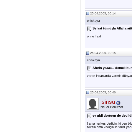
25.04.2005, 00:14
eniskaya
Sefaat tümüyla Allaha ait
ohne Text
25.04.2005, 00:15
eniskaya
Aferin yaaaa... demek bu
varan insanlarda varmis dünya
25.04.2005, 00:40
isinsu
Neuer Benutzer
ey gidi dortgen de degildir
! ama herkes dedigin..ki ben bil
bilirsin ama kisiligin ile farkli ya