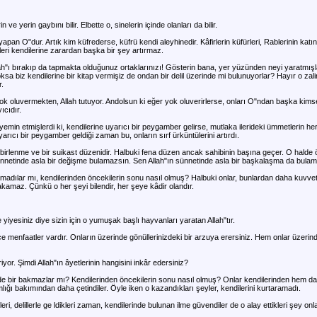
 ve yerin gaybını bilir. Elbette o, sinelerin içinde olanları da bilir.
yapan O"dur. Artık kim küfrederse, küfrü kendi aleyhinedir. Kâfirlerin küfürleri, Rablerinin ka
rleri kendilerine zarardan başka bir şey artırmaz.
ah"ı bırakıp da tapmakta olduğunuz ortaklarınızı! Gösterin bana, yer yüzünden neyi yaratmışl
ksa biz kendilerine bir kitap vermişiz de ondan bir delil üzerinde mi bulunuyorlar? Hayır o zali
.
yok oluvermekten, Allah tutuyor. Andolsun ki eğer yok oluverirlerse, onları O"ndan başka ki
ıcıdır.
yemin etmişlerdi ki, kendilerine uyarıcı bir peygamber gelirse, mutlaka ilerideki ümmetlerin h
arıcı bir peygamber geldiği zaman bu, onların sırf ürküntülerini artırdı.
ibirlenme ve bir suikast düzenidir. Halbuki fena düzen ancak sahibinin başına geçer. O hald
ünnetinde asla bir değişme bulamazsın. Sen Allah"ın sünnetinde asla bir başkalaşma da bula
adılar mı, kendilerinden öncekilerin sonu nasıl olmuş? Halbuki onlar, bunlardan daha kuvvetl
rakamaz. Çünkü o her şeyi bilendir, her şeye kâdir olandır.
 yiyesiniz diye sizin için o yumuşak başlı hayvanları yaratan Allah"tır.
ice menfaatler vardır. Onların üzerinde gönüllerinizdeki bir arzuya erersiniz. Hem onlar üzeri
riyor. Şimdi Allah"ın âyetlerinin hangisini inkâr edersiniz?
 bir bakmazlar mı? Kendilerinden öncekilerin sonu nasıl olmuş? Onlar kendilerinden hem 
ığı bakımından daha çetindiler. Öyle iken o kazandıkları şeyler, kendilerini kurtaramadı.
, delillerle ge ldikleri zaman, kendilerinde bulunan ilme güvendiler de o alay ettikleri şey onla