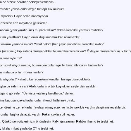
n de sizinle beraber bekleyenlerdenim.
emreder yoksa onlar azgın bir topluluk mudur?
iyorlar? Hayır onlar inanmıyorlar.
nzeri bir söz meydana getirsinler.
madan (yani yaratıcısız) mı yaratıldılar? Yoksa kendileri yaratıcı mıdırlar?
r mı yarattılar? Hayır, onlar düşünüp hakikati anlamazlar.
 onların yanında mıdır? Yahut hâkim (her şeyin yöneticisi) kendileri midir?
zerine çıkıp sırları) dinleyecekleri bir merdivenleri mi var? Öyleyse dinleyenleri, açık bir del
r size öyle mi?
r ücret istiyorsun da, bu yüzden onlar ağır bir borç altında mı kalıyorlar?
anında da onlar mı yazıyorlar?
 istiyorlar? Fakat o küfredenlerin kendileri tuzağa düşeceklerdir.
şka bir ilâhı mı var? Allah, onların ortak koştukları şeylerden uzaktır.
ünü görseler, "Üst üste yığılmış bulutlardır." derler.
rine kavuşuncaya kadar onları (kendi hallerine) bırak.
n kendileri ne zerre kadar faydası olmayacak ve hiçbir şekilde yardım da görmeyeceklerdir.
ondan başka da azab vardır. Fakat çokları bilmezler.
 Çünkü sen gözlerimizin önündesin. Kalktığın zaman Rabbin i hamd ile tesbih et.
ıldızların batışında da O"nu tesbih et.