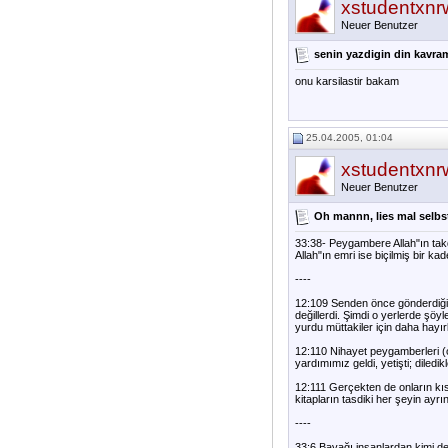
xstudentxnr
Neuer Benutzer
senin yazdigin din kavram
onu karsilastir bakam
25.04.2005, 01:04
xstudentxnr
Neuer Benutzer
Oh mannn, lies mal selbs
33:38- Peygambere Allah"ın takd
Allah"ın emri ise biçilmiş bir kad
----
12:109 Senden önce gönderdiğim
değillerdi. Şimdi o yerlerde şöyl
yurdu müttakiler için daha hayır
12:110 Nihayet peygamberleri (o
yardımımız geldi, yetişti; diledi
12:111 Gerçekten de onların kıss
kitapların tasdiki her şeyin ayrı
----
33:6 Bayağı insanlardan kimi de 