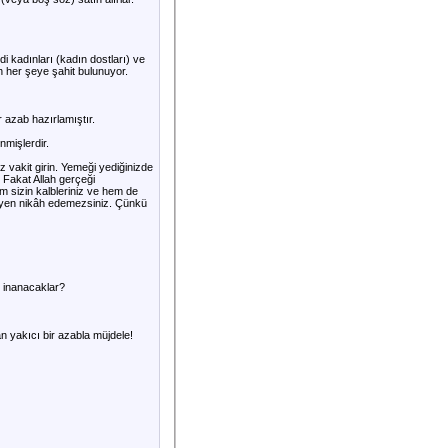
di kadınları (kadın dostları) ve
h her şeye şahit bulunuyor.
 azab hazırlamıştır.
nmişlerdir.
 vakit girin. Yemeği yediğinizde
 Fakat Allah gerçeği
 sizin kalbleriniz ve hem de
iyyen nikâh edemezsiniz. Çünkü
e inanacaklar?
an yakıcı bir azabla müjdele!