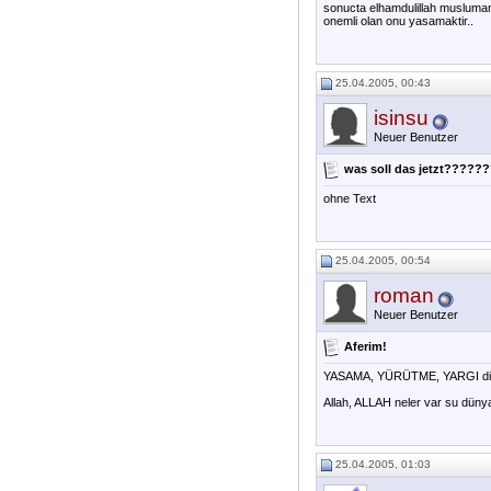
sonucta elhamdulillah muslumani
onemli olan onu yasamaktir..
25.04.2005, 00:43
isinsu
Neuer Benutzer
was soll das jetzt????
ohne Text
25.04.2005, 00:54
roman
Neuer Benutzer
Aferim!
YASAMA, YÜRÜTME, YARGI diy
Allah, ALLAH neler var su düny
25.04.2005, 01:03