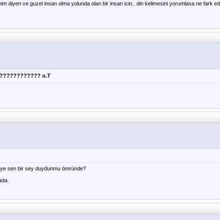
m diyen ve guzel insan olma yolunda olan bir insan icin.. din kelimesini yorumlasa ne fark e
?????????????? o.T
e sen bir sey duydunmu ömründe?
ada.