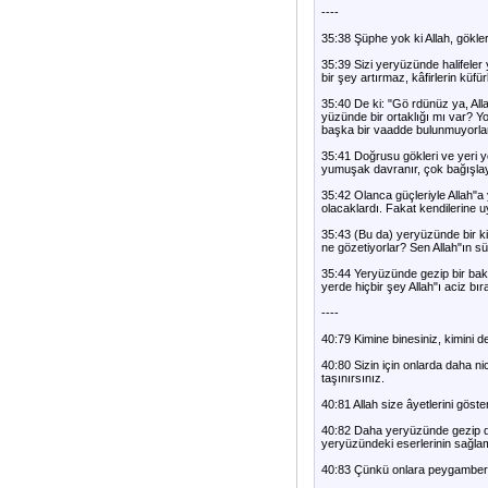
----
35:38 Şüphe yok ki Allah, göklerin
35:39 Sizi yeryüzünde halifeler 
bir şey artırmaz, kâfirlerin küfü
35:40 De ki: "Gö rdünüz ya, All
yüzünde bir ortaklığı mı var? Yo
başka bir vaadde bulunmuyorlar
35:41 Doğrusu gökleri ve yeri 
yumuşak davranır, çok bağışlay
35:42 Olanca güçleriyle Allah"a 
olacaklardı. Fakat kendilerine uy
35:43 (Bu da) yeryüzünde bir k
ne gözetiyorlar? Sen Allah"ın s
35:44 Yeryüzünde gezip bir bakm
yerde hiçbir şey Allah"ı aciz bı
----
40:79 Kimine binesiniz, kimini de
40:80 Sizin için onlarda daha n
taşınırsınız.
40:81 Allah size âyetlerini göste
40:82 Daha yeryüzünde gezip de
yeryüzündeki eserlerinin sağlaml
40:83 Çünkü onlara peygamberleri