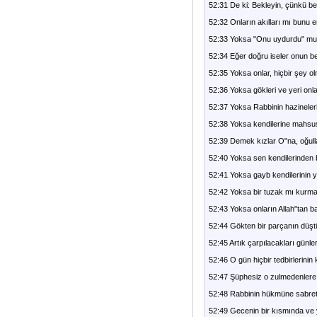
52:31 De ki: Bekleyin, çünkü be
52:32 Onların akılları mı bunu 
52:33 Yoksa "Onu uydurdu" mu d
52:34 Eğer doğru iseler onun be
52:35 Yoksa onlar, hiçbir şey ol
52:36 Yoksa gökleri ve yeri onla
52:37 Yoksa Rabbinin hazineleri
52:38 Yoksa kendilerine mahsus (ü
52:39 Demek kızlar O"na, oğulla
52:40 Yoksa sen kendilerinden bi
52:41 Yoksa gayb kendilerinin y
52:42 Yoksa bir tuzak mı kurmak
52:43 Yoksa onların Allah"tan ba
52:44 Gökten bir parçanın düştüğ
52:45 Artık çarpılacakları günle
52:46 O gün hiçbir tedbirlerini
52:47 Şüphesiz o zulmedenlere 
52:48 Rabbinin hükmüne sabret.
52:49 Gecenin bir kısmında ve y