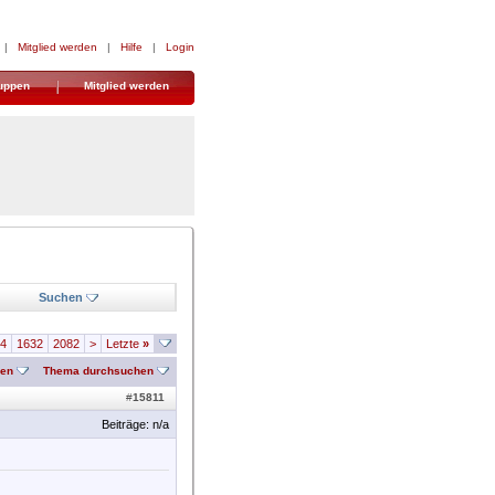
|
Mitglied werden
|
Hilfe
|
Login
uppen
Mitglied werden
Suchen
4
1632
2082
>
Letzte
»
nen
Thema durchsuchen
#
15811
Beiträge: n/a