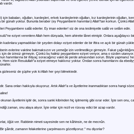
ab vardır.
için babaları, oğulları, kardeşleri, erkek kardeşlerinin oğulları, kız kardeşlerinin oğulları, ken
da bir günah yoktur. Bununla beraber (ey Peygamberin hanımları) Allah"tan korkun. Çünkü Alla
eri Peygambere salât ederler. Ey iman edenler! siz de ona teslimiyetle salât ve selâm edin.
ulü"ne eziyet verenlere Allah hem dünyada, hem ahirette lânet etmiştir. Onlara aşağılayıcı bir
kadınlara yapmadıkları bir şeyden dolayı eziyet edenler de bir iftira ve açık bir günah yükle
rin evlerine vaktine bakmaksızın ve yemeğe izin verilmedikçe girmeyin. Fakat çağırıldığınız
için de izinsiz girmeyin. Çünkü bu haliniz peygambere eziyet veriyor, ama o sizden utanıyor.
 hanımlarına bir ihtiyaç soracağınız vakit de perde arkasından sorun. Böyle yapmanız hem
zdir. Hem sizin Resulullah"a eziyet etmeye hakkınız yoktur. Ondan sonra hanımlarını da ebed
ünahtır.
a gizleseniz de şüphe yok ki Allah her şeyi bilmektedir.
eridir. Sana onları hakkıyla okuyoruz. Artık Allah"a ve âyetlerine inanmadıktan sonra hangi söz
aline!
okunan âyetlerini işitir de, sonra sanki kibrinden hiç işitmemiş gibi ısrar eder. İşte sen onu, c
diği zaman, onu alaya alıyor. İşte onlar için rezil ve rüsvay edici bir azap vardır.
lat, öğüt ver. Rabbinin nimeti sayesinde sen ne kâhinsin, ne de mecnûn.
"Bir şâirdir, zamanın felaketlerine çarpılmasını gözetliyoruz." mu diyorlar?