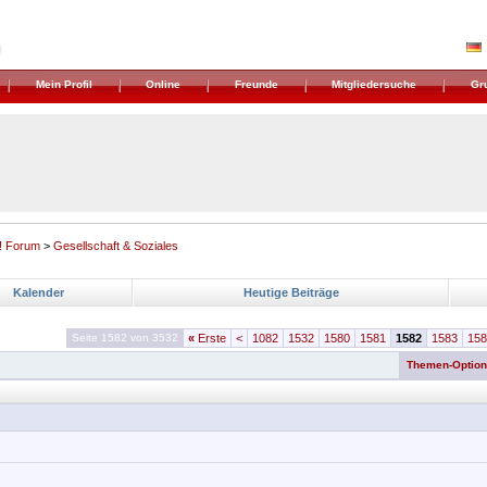
Mein Profil
Online
Freunde
Mitgliedersuche
Gr
! Forum
>
Gesellschaft & Soziales
Kalender
Heutige Beiträge
Seite 1582 von 3532
«
Erste
<
1082
1532
1580
1581
1582
1583
158
Themen-Optio