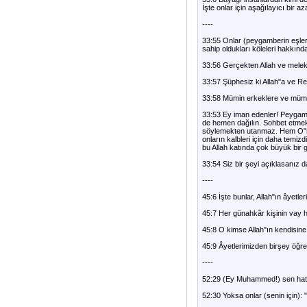
İşte onlar için aşağılayıcı bir az
----
33:55 Onlar (peygamberin eşleri) 
sahip oldukları köleleri hakkın
33:56 Gerçekten Allah ve melekl
33:57 Şüphesiz ki Allah"a ve Res
33:58 Mümin erkeklere ve mümin 
33:53 Ey iman edenler! Peygambe
de hemen dağılın. Sohbet etmek 
söylemekten utanmaz. Hem O"nun
onların kalbleri için daha temi
bu Allah katında çok büyük bir g
33:54 Siz bir şeyi açıklasanız d
----
45:6 İşte bunlar, Allah"ın âyetl
45:7 Her günahkâr kişinin vay h
45:8 O kimse Allah"ın kendisine 
45:9 Âyetlerimizden birşey öğren
----
52:29 (Ey Muhammed!) sen hatır
52:30 Yoksa onlar (senin için): 