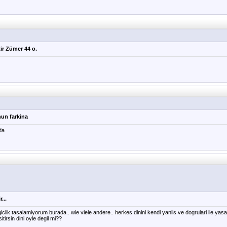
tir Zümer 44 o.
nun farkina
da
...
giclik tasalamiyorum burada.. wie viele andere.. herkes dinini kendi yanlis ve dogrulari ile yasa
nsitirsin dini oyle degil mi??