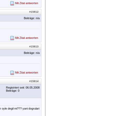
Mit Zitat antworten
#
15812
Beiträge: n/a
Mit Zitat antworten
#
15813
Beiträge: n/a
Mit Zitat antworten
#
15814
Registriert seit: 06.05.2008
Beiträge: 0
r oyle degil mi??? yani dogrulari