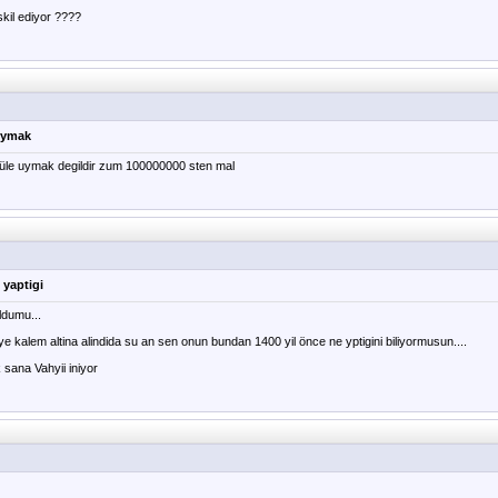
kil ediyor ????
uymak
üle uymak degildir zum 100000000 sten mal
 yaptigi
ldumu...
e kalem altina alindida su an sen onun bundan 1400 yil önce ne yptigini biliyormusun....
 sana Vahyii iniyor