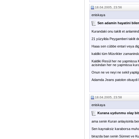
18.04.2005, 23:56
eniskaya
Sen adamin hayatini bile
Kurandaki onu taklit et anlamind
21 yüzyilda Peygamberi taklit deg
Haaa sen cübbe entari veya diger
kaldiki tüm Müsrikler zamaninda a
Kaldiki Resül her ne yapmissa K
acisindan her ne yapmissa kurand
Onun ne ve neyi ne sekil yaptig
Adamda Jeans patolon olsaydi R
18.04.2005, 23:58
eniskaya
Kurana uydunmu olay bit
ama senin Kuran anlayisinla benim
Sen kaynaksiz karaborsa muhal
birazda ban senin Sünnet ve Kur