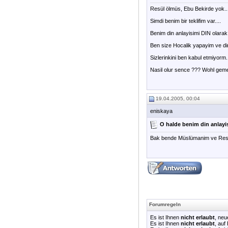
Resül ölmüs, Ebu Bekirde yok...
Simdi benim bir teklifim var....
Benim din anlayisimi DIN olarak 
Ben size Hocalik yapayim ve din
Sizlerinkini ben kabul etmiyorm..
Nasil olur sence ??? Wohl gemer
19.04.2005, 00:04
eniskaya
O halde benim din anlayis
Bak bende Müslümanim ve Resülü
Forumregeln
Es ist Ihnen
nicht erlaubt
, ne
Es ist Ihnen
nicht erlaubt
, auf