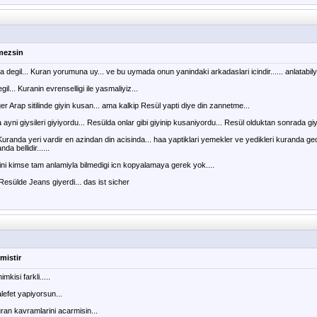
mezsin
a degil... Kuran yorumuna uy... ve bu uymada onun yanindaki arkadaslari icindir...... anlatabi
il... Kuranin evrenselligi ile yasmaliyiz...
 Arap sitilinde giyin kusan... ama kalkip Resül yapti diye din zannetme...
yni giysileri giyiyordu... Resülda onlar gibi giyinip kusaniyordu... Resül olduktan sonrada giysi s
uranda yeri vardir en azindan din acisinda... haa yaptiklari yemekler ve yedikleri kuranda ge
a bellidir......
ini kimse tam anlamiyla bilmedigi icn kopyalamaya gerek yok....
esülde Jeans giyerdi... das ist sicher
mistir
kisi farkli.....
efet yapiyorsun...
an kavramlarini acarmisin...