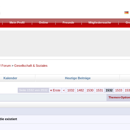
Mein Profil
Online
Freunde
Mitgliedersuche
Gr
! Forum
>
Gesellschaft & Soziales
Kalender
Heutige Beiträge
Seite 1532 von 3532
«
Erste
<
1032
1482
1530
1531
1532
1533
153
Themen-Optio
ie existiert