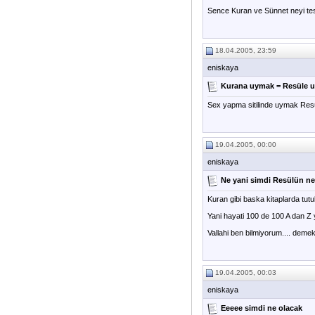
Sence Kuran ve Sünnet neyi tes
18.04.2005, 23:59
eniskaya
Kurana uymak = Resüle 
Sex yapma sitilinde uymak Res
19.04.2005, 00:00
eniskaya
Ne yani simdi Resülün ne
Kuran gibi baska kitaplarda tutu
Yani hayati 100 de 100 A dan Z y
Vallahi ben bilmiyorum.... demek
19.04.2005, 00:03
eniskaya
Eeeee simdi ne olacak