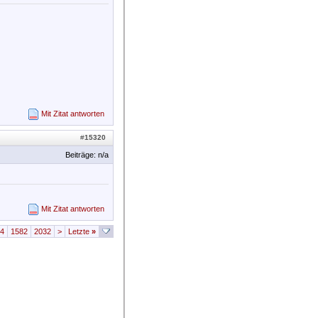
Mit Zitat antworten
#
15320
Beiträge: n/a
Mit Zitat antworten
4
1582
2032
>
Letzte
»