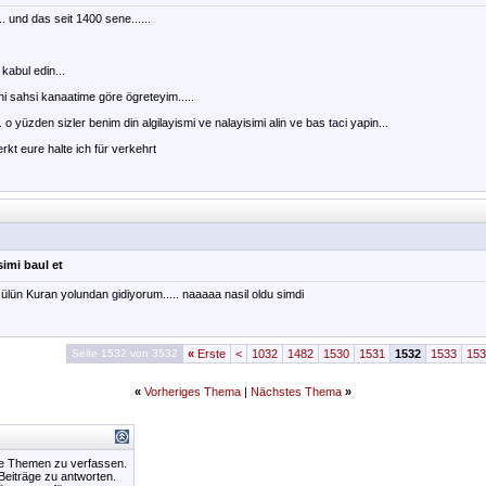
. und das seit 1400 sene......
kabul edin...
i sahsi kanaatime göre ögreteyim.....
 o yüzden sizler benim din algilayismi ve nalayisimi alin ve bas taci yapin...
kt eure halte ich für verkehrt
imi baul et
n Kuran yolundan gidiyorum..... naaaaa nasil oldu simdi
Seite 1532 von 3532
«
Erste
<
1032
1482
1530
1531
1532
1533
153
«
Vorheriges Thema
|
Nächstes Thema
»
ue Themen zu verfassen.
 Beiträge zu antworten.