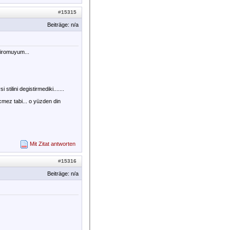
#
15315
Beiträge: n/a
lyiromuyum...
tilini degistirmediki.......
cmez tabi... o yüzden din
Mit Zitat antworten
#
15316
Beiträge: n/a