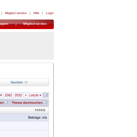
|
Mitglied werden
|
Hilfe
|
Login
uppen
Mitglied werden
Suchen
4
1582
2032
>
Letzte
»
nen
Thema durchsuchen
#
15311
Beiträge: n/a