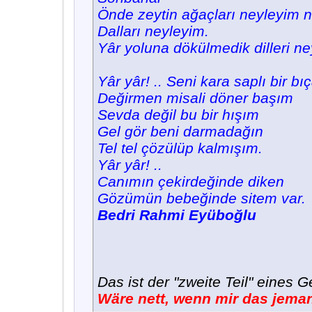
Önde zeytin ağaçları neyleyim 
Dalları neyleyim.
Yâr yoluna dökülmedik dilleri ne
Yâr yâr! .. Seni kara saplı bir b
Değirmen misali döner başım
Sevda değil bu bir hışım
Gel gör beni darmadağın
Tel tel çözülüp kalmışım.
Yâr yâr! ..
Canımın çekirdeğinde diken
Gözümün bebeğinde sitem var.
Bedri Rahmi Eyüboğlu
Das ist der "zweite Teil" eines 
Wäre nett, wenn mir das jema