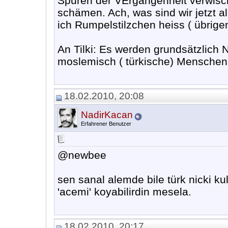
Spuren der VErgangenheit verwisch
schämen. Ach, was sind wir jetzt al
ich Rumpelstilzchen heiss ( übrige
An Tilki: Es werden grundsätzlich
moslemisch ( türkische) Menschen
18.02.2010, 20:08
NadirKacan
Erfahrener Benutzer
@newbee
sen sanal alemde bile türk nicki k
'acemi' koyabilirdin mesela.
18.02.2010, 20:17