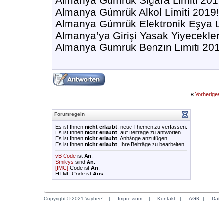
Almanya Gümrük Sigara Limiti 201
Almanya Gümrük Alkol Limiti 2019!
Almanya Gümrük Elektronik Eşya L
Almanya’ya Girişi Yasak Yiyecekle
Almanya Gümrük Benzin Limiti 201
«
Vorherig
Forumregeln
Es ist Ihnen
nicht erlaubt
, neue Themen zu verfassen.
Es ist Ihnen
nicht erlaubt
, auf Beiträge zu antworten.
Es ist Ihnen
nicht erlaubt
, Anhänge anzufügen.
Es ist Ihnen
nicht erlaubt
, Ihre Beiträge zu bearbeiten.
vB Code
ist
An
.
Smileys
sind
An
.
[IMG]
Code ist
An
.
HTML-Code ist
Aus
.
Copyright © 2021 Vaybee!
|
Impressum
|
Kontakt
|
AGB
|
Da