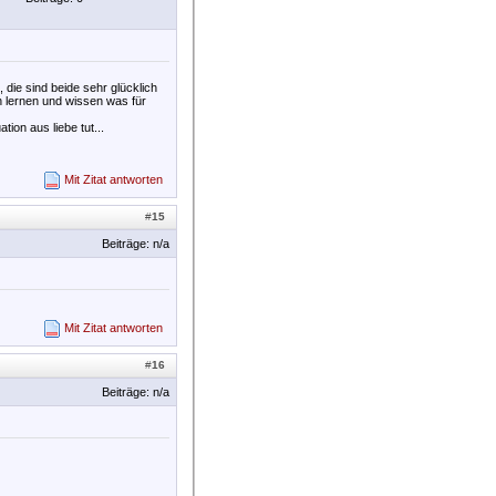
, die sind beide sehr glücklich
en lernen und wissen was für
ion aus liebe tut...
Mit Zitat antworten
#
15
Beiträge: n/a
Mit Zitat antworten
#
16
Beiträge: n/a