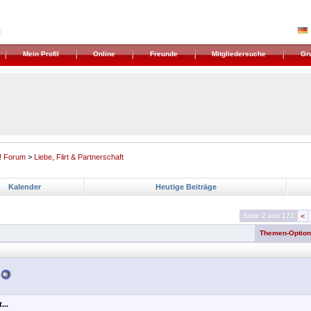
Mein Profil
Online
Freunde
Mitgliedersuche
Gr
! Forum
>
Liebe, Flirt & Partnerschaft
Kalender
Heutige Beiträge
Seite 2 von 171
<
Themen-Optio
...