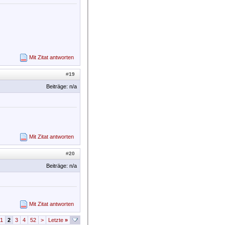
Mit Zitat antworten
#
19
Beiträge: n/a
Mit Zitat antworten
#
20
Beiträge: n/a
Mit Zitat antworten
1
2
3
4
52
>
Letzte
»