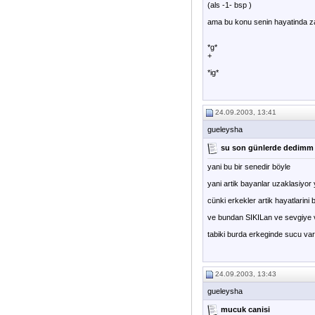
(als -1- bsp )
ama bu konu senin hayatinda zat
*g*
+
*ig*
24.09.2003, 13:41
gueleysha
su son günlerde dedimm
yani bu bir senedir böyle
yani artik bayanlar uzaklasiyo
cünki erkekler artik hayatlarin
ve bundan SIKILan ve sevgiye v
tabiki burda erkeginde sucu var 
24.09.2003, 13:43
gueleysha
mucuk canisi