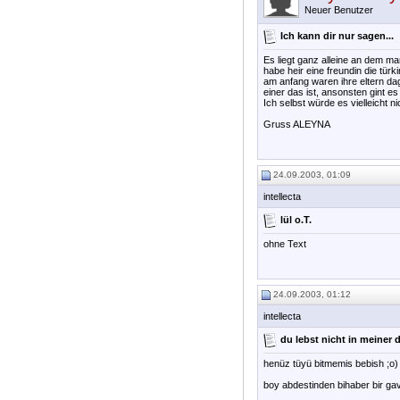
Neuer Benutzer
Ich kann dir nur sagen...
Es liegt ganz alleine an dem ma
habe heir eine freundin die türk
am anfang waren ihre eltern dage
einer das ist, ansonsten gint es
Ich selbst würde es vielleicht 
Gruss ALEYNA
24.09.2003, 01:09
intellecta
lül o.T.
ohne Text
24.09.2003, 01:12
intellecta
du lebst nicht in meiner
henüz tüyü bitmemis bebish ;o)
boy abdestinden bihaber bir ga