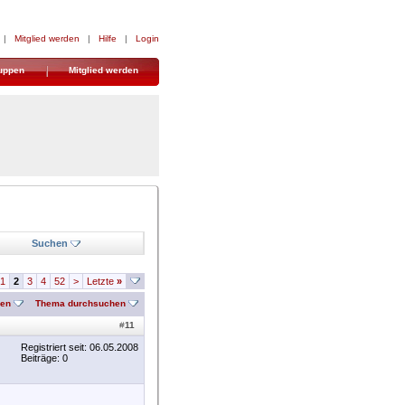
|
Mitglied werden
|
Hilfe
|
Login
uppen
Mitglied werden
Suchen
1
2
3
4
52
>
Letzte
»
nen
Thema durchsuchen
#
11
Registriert seit: 06.05.2008
Beiträge: 0