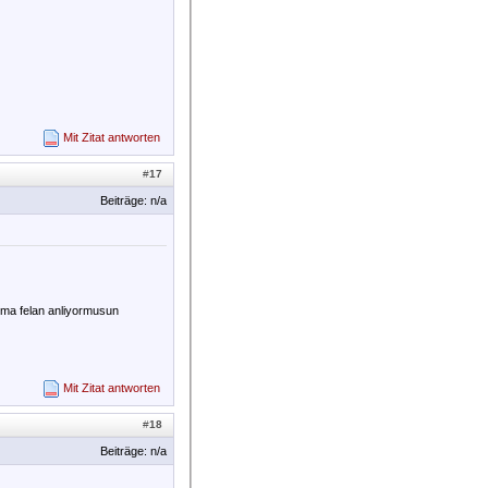
Mit Zitat antworten
#
17
Beiträge: n/a
akma felan anliyormusun
Mit Zitat antworten
#
18
Beiträge: n/a