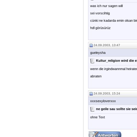
was ich nur sagen will
sei vorscihtig
cünki ne kadarda emin olsan bi
hdl görüsürüz
24.09.2003, 13:47
gueleysha
Kultur_religion wird die 
wenn die irgindwannmal heiraten
abraten
24.09.2003, 15:24
xxxsexyloverxxx
ne geile sau sollte sie sei
ohne Text