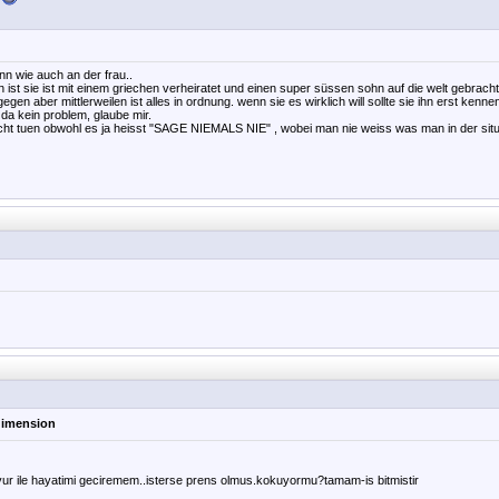
nn wie auch an der frau..
in ist sie ist mit einem griechen verheiratet und einen super süssen sohn auf die welt gebracht
gen aber mittlerweilen ist alles in ordnung. wenn sie es wirklich will sollte sie ihn erst kenn
 da kein problem, glaube mir.
nicht tuen obwohl es ja heisst "SAGE NIEMALS NIE" , wobei man nie weiss was man in der situat
 dimension
vur ile hayatimi geciremem..isterse prens olmus.kokuyormu?tamam-is bitmistir