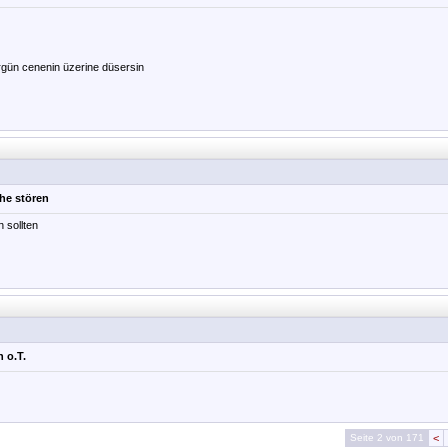
rgün cenenin üzerine düsersin
ehe stören
 sollten
n o.T.
Seite 2 von 171
<