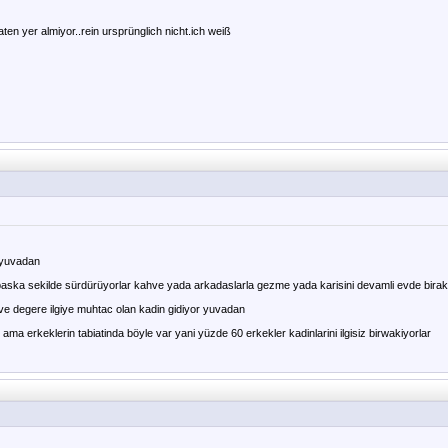
en yer almiyor..rein ursprünglich nicht.ich weiß
r yuvadan
i baska sekilde sürdürüyorlar kahve yada arkadaslarla gezme yada karisini devamli evde bir
e degere ilgiye muhtac olan kadin gidiyor yuvadan
ama erkeklerin tabiatinda böyle var yani yüzde 60 erkekler kadinlarini ilgisiz birwakiyorlar