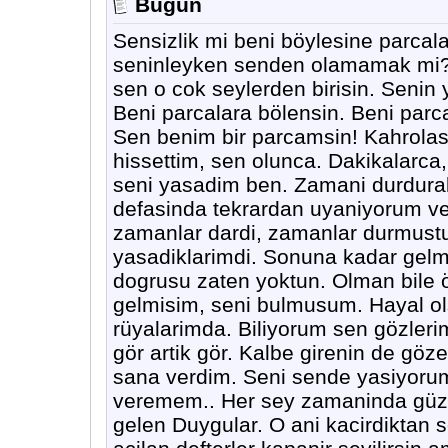
Bugün
Sensizlik mi beni böylesine parcala
seninleyken senden olamamak mi? 
sen o cok seylerden birisin. Senin ya
Beni parcalara bölensin. Beni parca
Sen benim bir parcamsin! Kahrolas
hissettim, sen olunca. Dakikalarca
seni yasadim ben. Zamani durdura
defasinda tekrardan uyaniyorum ve 
zamanlar dardi, zamanlar durmustu
yasadiklarimdi. Sonuna kadar gel
dogrusu zaten yoktun. Olman bile ö
gelmisim, seni bulmusum. Hayal ols
rüyalarimda. Biliyorum sen gözler
gör artik gör. Kalbe girenin de göz
sana verdim. Seni sende yasiyorum
veremem.. Her sey zamaninda güze
gelen Duygular. O ani kacirdiktan 