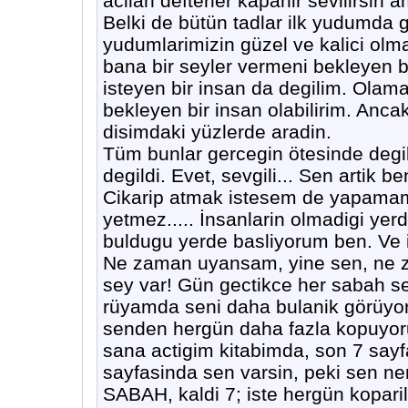
acilan defterler kapanir sevilirsin
Belki de bütün tadlar ilk yudumda g
yudumlarimizin güzel ve kalici olm
bana bir seyler vermeni bekleyen bi
isteyen bir insan da degilim. Olama
bekleyen bir insan olabilirim. An
disimdaki yüzlerde aradin.
Tüm bunlar gercegin ötesinde degi
degildi. Evet, sevgili... Sen artik
Cikarip atmak istesem de yapama
yetmez..... İnsanlarin olmadigi yer
buldugu yerde basliyorum ben. Ve is
Ne zaman uyansam, yine sen, ne 
sey var! Gün gectikce her sabah s
rüyamda seni daha bulanik görüyo
senden hergün daha fazla kopuyoru
sana actigim kitabimda, son 7 sayf
sayfasinda sen varsin, peki sen 
SABAH, kaldi 7; iste hergün koparila