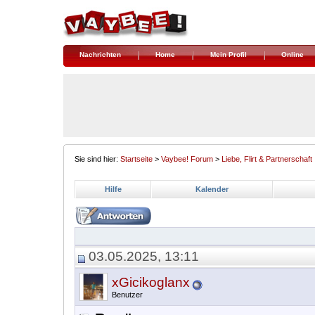
Nachrichten
Home
Mein Profil
Online
Sie sind hier:
Startseite
>
Vaybee! Forum
>
Liebe, Flirt & Partnerschaft
Hilfe
Kalender
03.05.2025, 13:11
xGicikoglanx
Benutzer