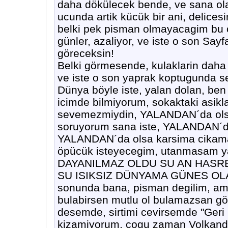
daha dökülecek bende, ve sana olan
ucunda artik kücük bir ani, delices
belki pek pisman olmayacagim bu 
günler, azaliyor, ve iste o son Say
göreceksin!
Belki görmesende, kulaklarin daha 
ve iste o son yaprak koptugunda s
Dünya böyle iste, yalan dolan, ben 
icimde bilmiyorum, sokaktaki asik
sevemezmiydin, YALANDAN´da olsa
soruyorum sana iste, YALANDAN´d
YALANDAN´da olsa karsima cikam
öpücük isteyecegim, utanmasam ya
DAYANILMAZ OLDU SU AN HASRETI
SU ISIKSIZ DÜNYAMA GÜNES OLAMA
sonunda bana, pisman degilim, ama
bulabirsen mutlu ol bulamazsan 
desemde, sirtimi cevirsemde "Geri
kizamiyorum, cogu zaman Volkandim