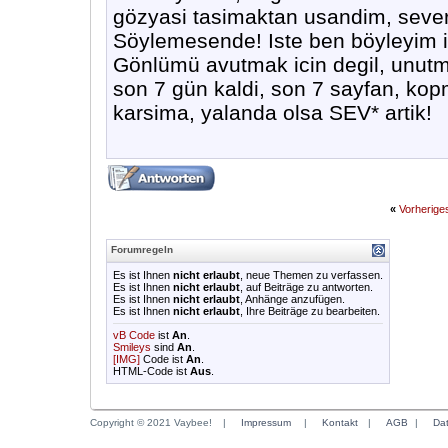
gözyasi tasimaktan usandim, sever
Söylemesende! Iste ben böyleyim is
Gönlümü avutmak icin degil, unutm
son 7 gün kaldi, son 7 sayfan, kop
karsima, yalanda olsa SEV* artik!
«
Vorherig
Forumregeln
Es ist Ihnen
nicht erlaubt
, neue Themen zu verfassen.
Es ist Ihnen
nicht erlaubt
, auf Beiträge zu antworten.
Es ist Ihnen
nicht erlaubt
, Anhänge anzufügen.
Es ist Ihnen
nicht erlaubt
, Ihre Beiträge zu bearbeiten.
vB Code
ist
An
.
Smileys
sind
An
.
[IMG]
Code ist
An
.
HTML-Code ist
Aus
.
Copyright © 2021 Vaybee!
|
Impressum
|
Kontakt
|
AGB
|
Da