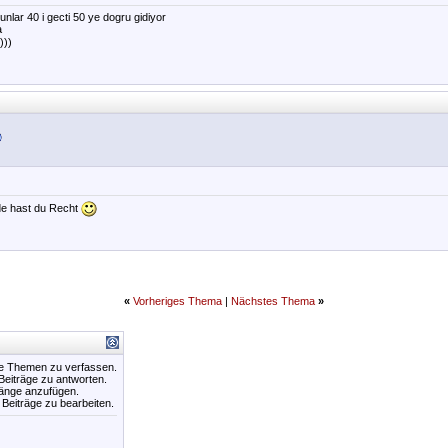
nlar 40 i gecti 50 ye dogru gidiyor
a
)))
nde hast du Recht
«
Vorheriges Thema
|
Nächstes Thema
»
ue Themen zu verfassen.
 Beiträge zu antworten.
hänge anzufügen.
e Beiträge zu bearbeiten.