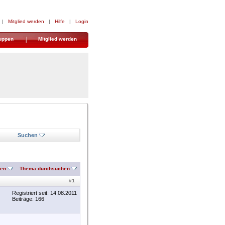
|
Mitglied werden
|
Hilfe
|
Login
uppen
Mitglied werden
Suchen
nen
Thema durchsuchen
#
1
Registriert seit: 14.08.2011
Beiträge: 166