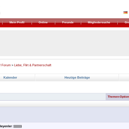
Mein Profil
Online
Freunde
Mitgliedersuche
Gr
! Forum
>
Liebe, Flirt & Partnerschaft
Kalender
Heutige Beiträge
Themen-Optio
eyenler :)))))))