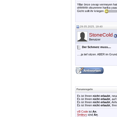
Yillar önce cevap vermeyen hatu
ohhhhhh olsunnnnn harika yaa
Gicht sollt ihr kriegen
))))))))
29.05.2025, 19:40
StoneCold
Benutzer
Der Schmerz muss....
.....ja tief sitzen. ABER im Gru
Forumregeln
Es ist Ihnen
nicht erlaubt
, ne
Es ist Ihnen
nicht erlaubt
, auf
Es ist Ihnen
nicht erlaubt
, An
Es ist Ihnen
nicht erlaubt
, Ihr
vB Code
ist
An
.
Smileys
sind
An
.