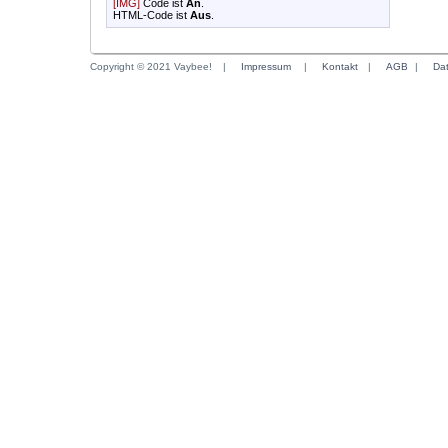
[IMG]
Code ist
An
.
HTML-Code ist
Aus
.
Copyright © 2021 Vaybee!
|
Impressum
|
Kontakt
|
AGB
|
Da