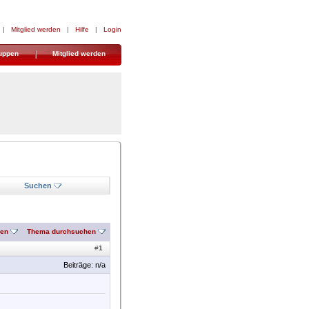
|
Mitglied werden
|
Hilfe
|
Login
uppen
Mitglied werden
Suchen
nen
Thema durchsuchen
#
1
Beiträge: n/a