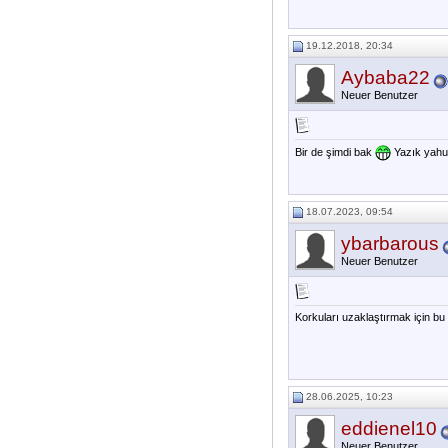
19.12.2018, 20:34
Aybaba22
Neuer Benutzer
Bir de şimdi bak
Yazık yahu,
18.07.2023, 09:54
ybarbarous
Neuer Benutzer
Korkuları uzaklaştırmak için bu o
spacebar clicker
28.06.2025, 10:23
eddienel10
Neuer Benutzer