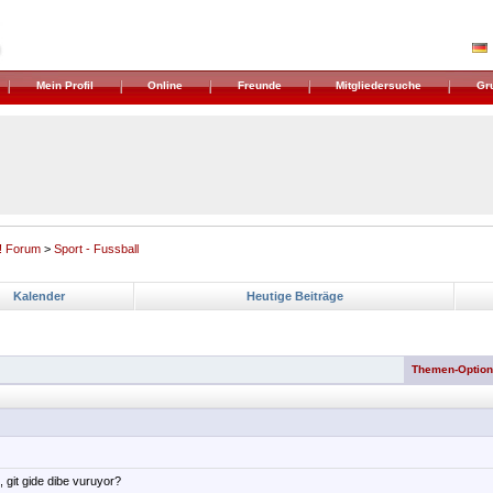
Mein Profil
Online
Freunde
Mitgliedersuche
Gr
! Forum
>
Sport - Fussball
Kalender
Heutige Beiträge
Themen-Optio
, git gide dibe vuruyor?