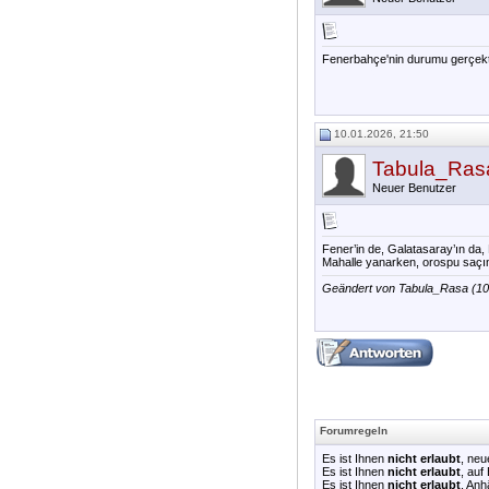
Fenerbahçe'nin durumu gerçekte
uno online
10.01.2026, 21:50
Tabula_Ras
Neuer Benutzer
Fener’in de, Galatasaray’ın da,
Mahalle yanarken, orospu saçın
Geändert von Tabula_Rasa (1
Forumregeln
Es ist Ihnen
nicht erlaubt
, ne
Es ist Ihnen
nicht erlaubt
, auf
Es ist Ihnen
nicht erlaubt
, An