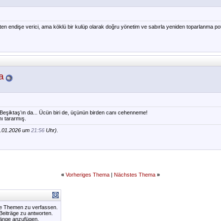
n endişe verici, ama köklü bir kulüp olarak doğru yönetim ve sabırla yeniden toparlanma po
a
 Beşiktaş’ın da... Ücün biri de, üçünün birden canı cehenneme!
ı tararmış.
0.01.2026 um
21:56
Uhr).
«
Vorheriges Thema
|
Nächstes Thema
»
ue Themen zu verfassen.
 Beiträge zu antworten.
hänge anzufügen.