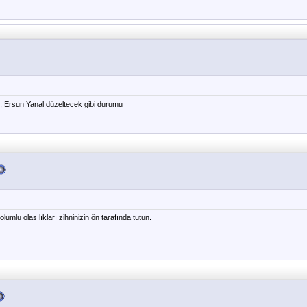
 Ersun Yanal düzeltecek gibi durumu
lumlu olasılıkları zihninizin ön tarafında tutun.