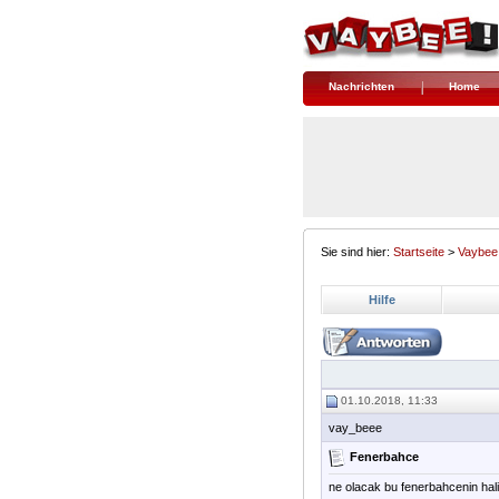
Nachrichten
Home
Sie sind hier:
Startseite
>
Vaybee
Hilfe
01.10.2018, 11:33
vay_beee
Fenerbahce
ne olacak bu fenerbahcenin hali