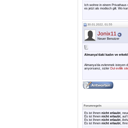
Ich wohne in einem Privathaus 
es jetzt als modisch gilt. Wo k
30.01.2022, 01:55
Jonix11
Neuer Benutzer
Almanya’daki kadın ve erkekler
Almanya’da evlenmek isteyen dulla
arıyorsanız, sizler
Dul evlilik s
Forumregeln
Es ist Ihnen
nicht erlaubt
, ne
Es ist Ihnen
nicht erlaubt
, auf
Es ist Ihnen
nicht erlaubt
, An
Es ist Ihnen
nicht erlaubt
, Ihr