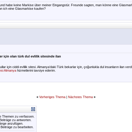
und habe keine Markise über meiner Eingangstür. Freunde sagten, man könne eine Glasmarki
ann ich eine Glasmarkise kaufen?
 için olan türk dul evlilik sitesinde ilan
r için ciddi evlilik sitesi. Almanya’daki Türk bekarlar için, çoğunlukla dul insanların ilan verdiğ
itesi Almanya
hizmetlerini tavsiye ederim.
«
Vorheriges Thema
|
Nächstes Thema
»
ue Themen zu verfassen.
 Beiträge zu antworten.
hänge anzufügen.
e Beiträge zu bearbeiten.