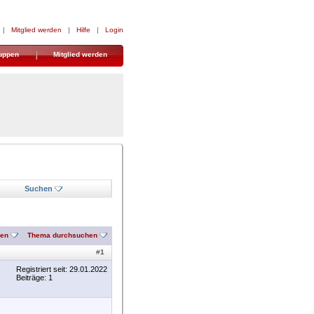
|
Mitglied werden
|
Hilfe
|
Login
uppen
Mitglied werden
Suchen
nen
Thema durchsuchen
#
1
Registriert seit: 29.01.2022
Beiträge: 1