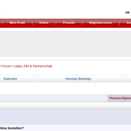
Mein Profil
Online
Freunde
Mitgliedersuche
Gr
! Forum
>
Liebe, Flirt & Partnerschaft
Kalender
Heutige Beiträge
Themen-Optio
kise bestellen?