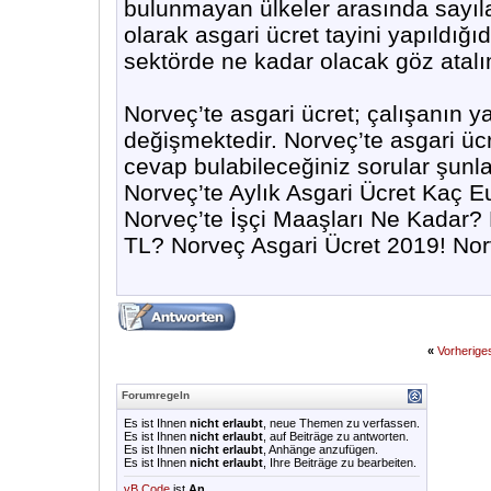
bulunmayan ülkeler arasında sayıla
olarak asgari ücret tayini yapıldığı
sektörde ne kadar olacak göz atalı
Norveç’te asgari ücret; çalışanın y
değişmektedir. Norveç’te asgari ücre
cevap bulabileceğiniz sorular şunl
Norveç’te Aylık Asgari Ücret Kaç 
Norveç’te İşçi Maaşları Ne Kadar? 
TL? Norveç Asgari Ücret 2019! Norv
«
Vorherig
Forumregeln
Es ist Ihnen
nicht erlaubt
, neue Themen zu verfassen.
Es ist Ihnen
nicht erlaubt
, auf Beiträge zu antworten.
Es ist Ihnen
nicht erlaubt
, Anhänge anzufügen.
Es ist Ihnen
nicht erlaubt
, Ihre Beiträge zu bearbeiten.
vB Code
ist
An
.