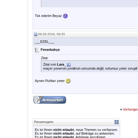
Tsk ederim Beyaz
09.09.2016, 09:45
___EZEL___
Fenerbahçe
Zitat:
Zitat von
Lara_
maçtır yenersin yenilirsin umrumda değil, ruhumuz yeter sevgili
Aynen Ruhları yeter
«
Vorherig
Forumregeln
Es ist Ihnen
nicht erlaubt
, neue Themen zu verfassen.
Es ist Ihnen
nicht erlaubt
, auf Beiträge zu antworten.
Es ist Ihnen
nicht erlaubt
, Anhänge anzufügen.