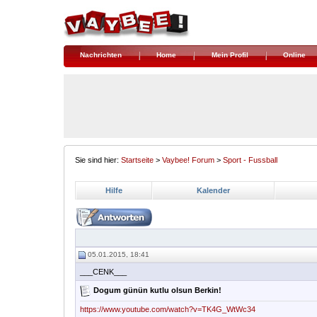
Nachrichten
Home
Mein Profil
Online
Sie sind hier:
Startseite
>
Vaybee! Forum
>
Sport - Fussball
Hilfe
Kalender
05.01.2015, 18:41
___CENK___
Dogum günün kutlu olsun Berkin!
https://www.youtube.com/watch?v=TK4G_WtWc34