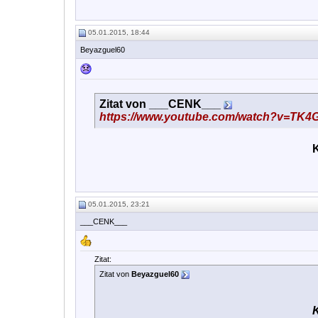
05.01.2015, 18:44
Beyazguel60
Zitat von
___CENK___
https://www.youtube.com/watch?v=TK
K
05.01.2015, 23:21
___CENK___
Zitat:
Zitat von
Beyazguel60
K