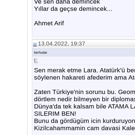
Ve sen daha demincek
Yıllar da geçse demincek...
Ahmet Arif
13.04.2022, 19:37
berhudar
Sen merak etme Lara. Atatürk'ü 
söylenen hakareti afederim ama Ata
Zaten Türkiye'nin sorunu bu. Geomet
dörtlem nedir bilmeyen bir diplomasi
Dünya'da tek kalsam bile ATAMA
SILERIM BEN!
Bunu da gördügüm icin kurduruyor
Kizilcahammamin cam davasi Kalec