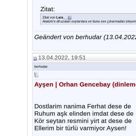
Zitat:
Zitat von
Lara__
Atatürk'e dil uzatan soytarılara ve bunu ses çıkarmadan izleyen g
Geändert von berhudar (13.04.20
13.04.2022, 19:51
berhudar
Ayşen | Orhan Gencebay (dinlemek
Dostlarim nanima Ferhat dese de
Ruhum aşk elinden imdat dese de
Kör seytan resmini yirt at dese de
Ellerim bir türlü varmiyor Aysen!