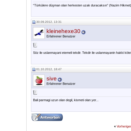
“Türkülere düşman olan herkesten uzak duracaksın” (Nazim Hikmet
30.09.2012, 13:31
kleinehexe30
Erfahrener Benutzer
Söz ile uslanmayani etemeli tekdir. Tekdir ile uslanmayanin hakki kötek
01.10.2012, 18:47
sive
Erfahrener Benutzer
Bali parmagi uzun olan degil, kismeti olan yer...
«
Vorherig