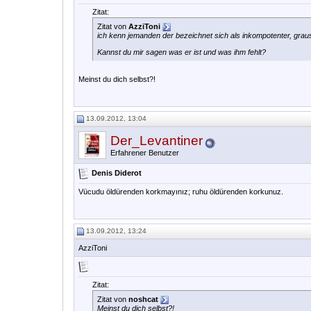
Zitat:
Zitat von
AzziToni
ich kenn jemanden der bezeichnet sich als inkompotenter, grausa
Kannst du mir sagen was er ist und was ihm fehlt?
Meinst du dich selbst?!
13.09.2012, 13:04
Der_Levantiner
Erfahrener Benutzer
Denis Diderot
Vücudu öldürenden korkmayınız; ruhu öldürenden korkunuz.
13.09.2012, 13:24
AzziToni
Zitat:
Zitat von
noshcat
Meinst du dich selbst?!