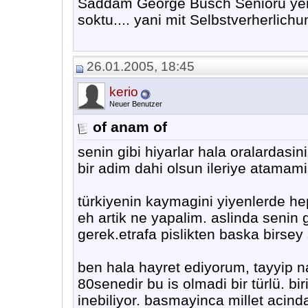
Saddam George Busch Senioru yerle
soktu.... yani mit Selbstverherlichu
26.01.2005, 18:45
kerio
Neuer Benutzer
of anam of
senin gibi hiyarlar hala oralardas
bir adim dahi olsun ileriye atamami
türkiyenin kaymagini yiyenlerde hep
eh artik ne yapalim. aslinda senin 
gerek.etrafa pislikten baska birse
ben hala hayret ediyorum, tayyip na
80senedir bu is olmadi bir türlü. b
inebiliyor. basmayinca millet acin