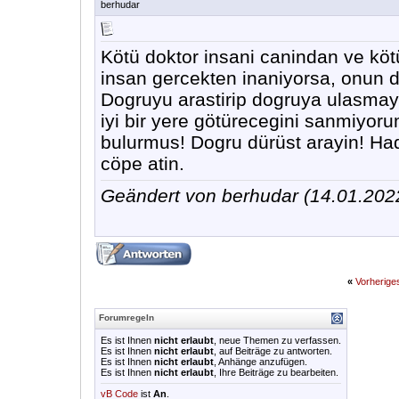
berhudar
Kötü doktor insani canindan ve köt
insan gercekten inaniyorsa, onun
Dogruyu arastirip dogruya ulasmaya
iyi bir yere götürecegini sanmiyor
bulurmus! Dogru dürüst arayin! Hadi
cöpe atin.
Geändert von berhudar (14.01.20
«
Vorherig
Forumregeln
Es ist Ihnen
nicht erlaubt
, neue Themen zu verfassen.
Es ist Ihnen
nicht erlaubt
, auf Beiträge zu antworten.
Es ist Ihnen
nicht erlaubt
, Anhänge anzufügen.
Es ist Ihnen
nicht erlaubt
, Ihre Beiträge zu bearbeiten.
vB Code
ist
An
.