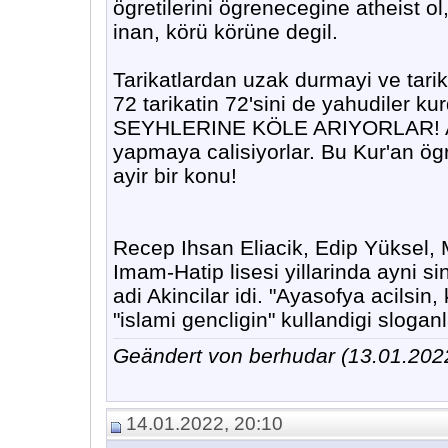
ögretilerini ögrenecegine atheist o
inan, körü körüne degil.
Tarikatlardan uzak durmayi ve tarik
72 tarikatin 72'sini de yahudiler kur
SEYHLERINE KÖLE ARIYORLAR! Alla
yapmaya calisiyorlar. Bu Kur'an ögr
ayir bir konu!
Recep Ihsan Eliacik, Edip Yüksel,
Imam-Hatip lisesi yillarinda ayni sin
adi Akincilar idi. "Ayasofya acilsin
"islami gencligin" kullandigi sloganl
Geändert von berhudar (13.01.20
14.01.2022, 20:10