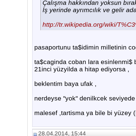
Çalışma hakkından yoksun bıra
İş yerinde ayrımcılık ve gelir adal
http://tr.wikipedia.org/wiki/
pasaportunu ta$idimin milletinin co
ta$caginda coban lara esinlenmi$ bi
21inci yüzyilda a hitap ediyorsa ,
beklentim baya ufak ,
nerdeyse "yok" denilkcek seviyede 
malesef ,tartisma ya bile bi yüzey
28.04.2014, 15:44