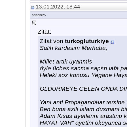
13.01.2022, 18:44
selsebil25
Zitat:
Zitat von
turkogluturkiye
Salih kardesim Merhaba,
Millet artik uyanmis
öyle ücbes sacma sapsn lafa pa
Heleki söz konusu Yegane Hayat
ÖLDÜRMEYE GELEN ONDA DI
Yani anti Propagandalar tersine t
Ben buna azili islam düsmani bi
Adam Kisas ayetlerini arastirip 
HAYAT VAR" ayetini okuyunca sas