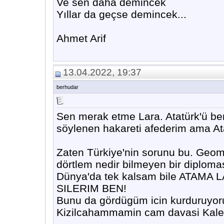
Ve sen daha demincek
Yıllar da geçse demincek...
Ahmet Arif
13.04.2022, 19:37
berhudar
Sen merak etme Lara. Atatürk'ü 
söylenen hakareti afederim ama Ata
Zaten Türkiye'nin sorunu bu. Geomet
dörtlem nedir bilmeyen bir diplomasi
Dünya'da tek kalsam bile ATAMA
SILERIM BEN!
Bunu da gördügüm icin kurduruyor
Kizilcahammamin cam davasi Kalec