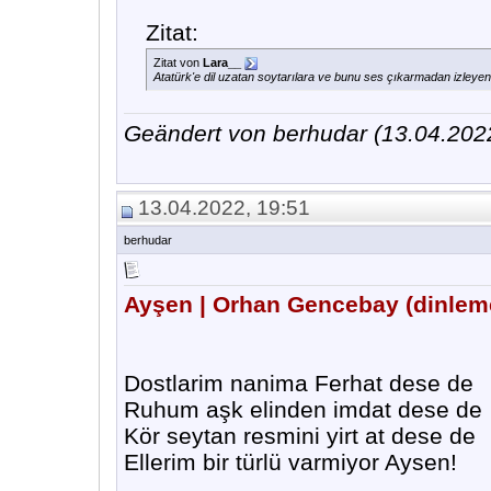
Zitat:
Zitat von
Lara__
Atatürk'e dil uzatan soytarılara ve bunu ses çıkarmadan izleyen g
Geändert von berhudar (13.04.20
13.04.2022, 19:51
berhudar
Ayşen | Orhan Gencebay (dinlemek
Dostlarim nanima Ferhat dese de
Ruhum aşk elinden imdat dese de
Kör seytan resmini yirt at dese de
Ellerim bir türlü varmiyor Aysen!