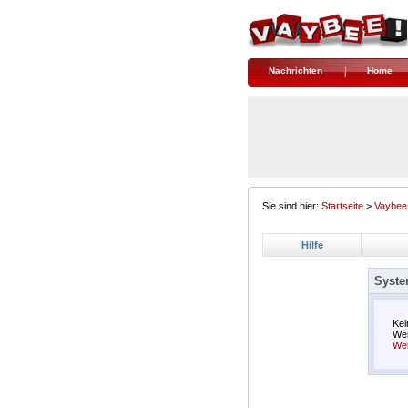
Nachrichten
Home
Sie sind hier:
Startseite
>
Vaybee
Hilfe
Syste
Kei
Wen
We