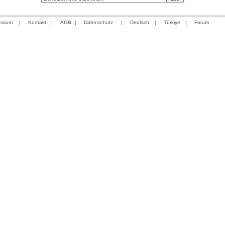
essum
|
Kontakt
|
AGB
|
Datenschutz
|
Deutsch
|
Türkiye
|
Forum