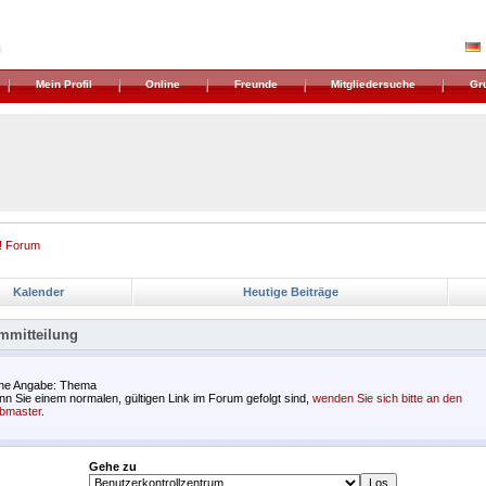
Mein Profil
Online
Freunde
Mitgliedersuche
Gr
! Forum
Kalender
Heutige Beiträge
mmitteilung
ne Angabe: Thema
n Sie einem normalen, gültigen Link im Forum gefolgt sind,
wenden Sie sich bitte an den
bmaster
.
Gehe zu