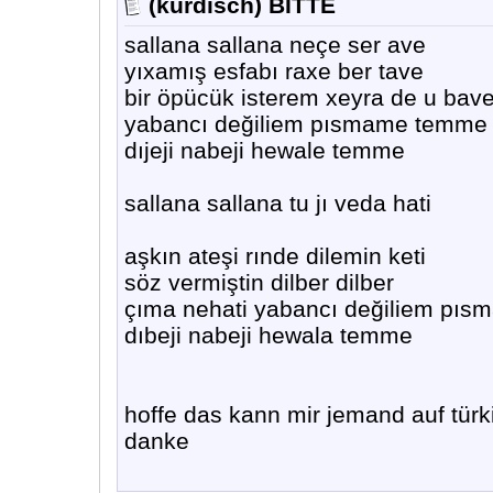
(kurdisch) BITTE
sallana sallana neçe ser ave
yıxamış esfabı raxe ber tave
bir öpücük isterem xeyra de u bav
yabancı değiliem pısmame temme
dıjeji nabeji hewale temme
sallana sallana tu jı veda hati
aşkın ateşi rınde dilemin keti
söz vermiştin dilber dilber
çıma nehati yabancı değiliem pı
dıbeji nabeji hewala temme
hoffe das kann mir jemand auf türk
danke