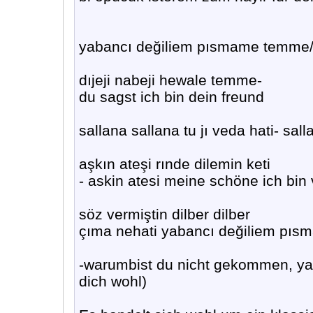
yabancı değiliem pısmame temme/
dıjeji nabeji hewale temme-
du sagst ich bin dein freund
sallana sallana tu jı veda hati- sa
aşkın ateşi rınde dilemin keti
- askin atesi meine schöne ich bin v
söz vermiştin dilber dilber
çıma nehati yabancı değiliem pı
-warumbist du nicht gekommen, yab
dich wohl)