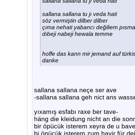
sallana sallana tu jı veda hati
sallana sallana tu jı veda hati
söz vermiştin dilber dilber
çıma nehati yabancı değiliem pıs
dıbeji nabeji hewala temme
hoffe das kann mir jemand auf türki
danke
sallana sallana neçe ser ave
-sallana sallana geh nict ans wass
yıxamış esfabı raxe ber tave-
häng die kleidung nicht an die son
bir öpücük isterem xeyra de u bav
bi öpücük isterem zum hayir für dei