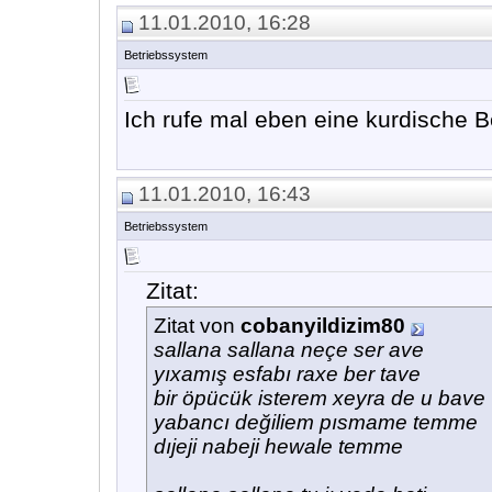
11.01.2010, 16:28
Betriebssystem
Ich rufe mal eben eine kurdische B
11.01.2010, 16:43
Betriebssystem
Zitat:
Zitat von
cobanyildizim80
sallana sallana neçe ser ave
yıxamış esfabı raxe ber tave
bir öpücük isterem xeyra de u bave
yabancı değiliem pısmame temme
dıjeji nabeji hewale temme