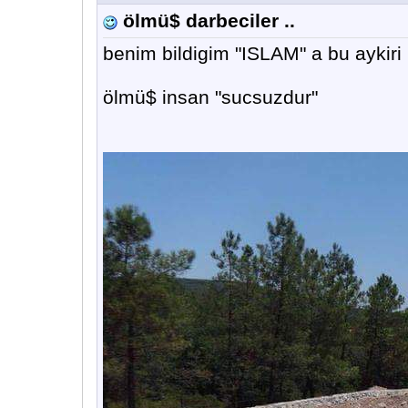
ölmü$ darbeciler ..
benim bildigim "ISLAM" a bu aykiri .
ölmü$ insan "sucsuzdur"