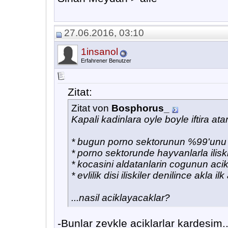
27.06.2016, 03:10
1insanol
Erfahrener Benutzer
Zitat:
Zitat von
Bosphorus_
Kapali kadinlara oyle boyle iftira ata
* bugun porno sektorunun %99'unu a
* porno sektorunde hayvanlarla iliski
* kocasini aldatanlarin cogunun aci
* evlilik disi iliskiler denilince akla i
...nasil aciklayacaklar?
-Bunlar zevkle aciklarlar kardesim