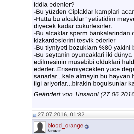
iddia edenler?
-Bu yüzden Ciplaklar kamplari acarl
-Hatta bu alcaklar" yetistidim mey
diyecek kadar cukurlesirler.
-Bu alcaklar sperm bankalarindan c
kizkardeslerini tesvik ederler
-Bu tiyniyeti bozuklarn %80 yakini 
-Bu seytanin oyuncaklari iki dünya 
edilmesinin musebibi olduklari hal
ederler..Erisemiyecekleri yüce dege
sanarlar...kale almayin bu hayvan bo
ilgi ariyorlar...birakin bogulsunlar 
Geändert von 1insanol (27.06.20
27.07.2016, 01:32
blood_orange
Benutzer