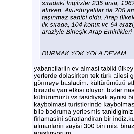
sıradaki İngilizler 235 arsa, 1
alırken, Avusturyalılar da 205 
taşınmaz sahibi oldu. Arap ülke
ilk sırada, 104 konut ve 64 arazi
araziyle Birleşik Arap Emirlikler
DURMAK YOK YOLA DEVAM
yabancilariin ev almasi tabiki ülkey
yerlerde dolasirken tek türk ailesi
görmeye basladim. kültürümüzü etkil
birazda yan etkisi oluyor. bizler 
kültürümüzü vs tasidiysak aynisi b
kaybolmasi turistlerinde kaybolmas
bile bodruma yerlesmis tanidigimiz ü
firlamasini süratlandiran bir indi
almanlarin sayisi 300 bin mis. bir
arastiriyorum