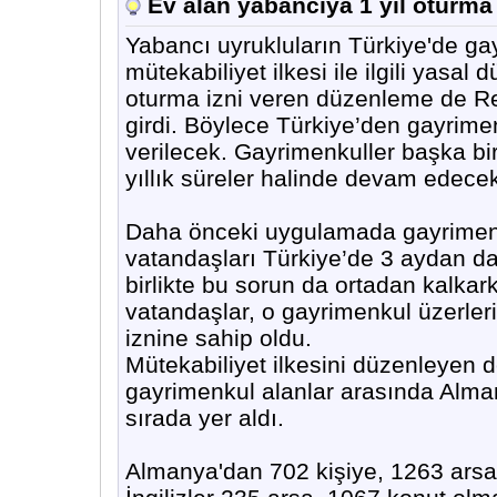
Ev alan yabancıya 1 yıl oturma 
Yabancı uyrukluların Türkiye'de gay
mütekabiliyet ilkesi ile ilgili yasa
oturma izni veren düzenleme de R
girdi. Böylece Türkiye’den gayrimen
verilecek. Gayrimenkuller başka bir
yıllık süreler halinde devam edece
Daha önceki uygulamada gayrimenku
vatandaşları Türkiye’de 3 aydan d
birlikte bu sorun da ortadan kalka
vatandaşlar, o gayrimenkul üzerler
iznine sahip oldu.
Mütekabiliyet ilkesini düzenleyen d
gayrimenkul alanlar arasında Alman,
sırada yer aldı.
Almanya'dan 702 kişiye, 1263 arsa i