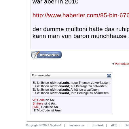
war aber in 2010
http://www.haberler.com/85-bin-676
der dumme mülltoni hätte das ruhi
kann man von baron münchhause z
«
Vorherig
Forumregeln
Es ist Ihnen
nicht erlaubt
, neue Themen zu verfassen.
Es ist Ihnen
nicht erlaubt
, auf Beiträge zu antworten.
Es ist Ihnen
nicht erlaubt
, Anhänge anzufügen.
Es ist Ihnen
nicht erlaubt
, Ihre Beiträge zu bearbeiten.
vB Code
ist
An
.
Smileys
sind
An
.
[IMG]
Code ist
An
.
HTML-Code ist
Aus
.
Copyright © 2021 Vaybee!
|
Impressum
|
Kontakt
|
AGB
|
Da