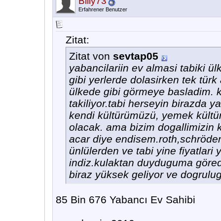
Billy73
Erfahrener Benutzer
Zitat:
Zitat von
sevtap05
yabancilariin ev almasi tabiki ü
gibi yerlerde dolasirken tek tür
ülkede gibi görmeye basladim. k
takiliyor.tabi herseyin birazda y
kendi kültürümüzü, yemek kültü
olacak. ama bizim dogallimizin 
acar diye endisem.roth,schröder
ünlülerden ve tabi yine fiyatlari 
indiz.kulaktan duyduguma görede
biraz yüksek geliyor ve dogrulu
85 Bin 676 Yabancı Ev Sahibi