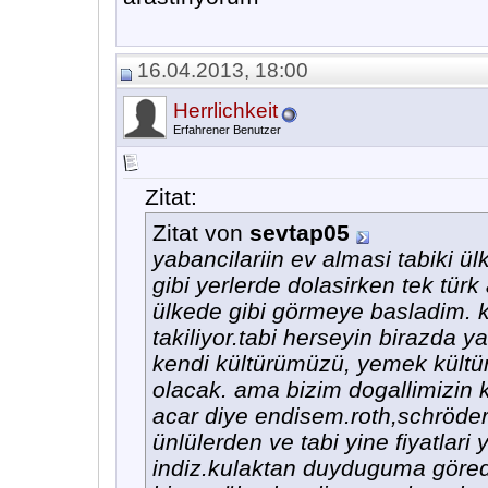
16.04.2013, 18:00
Herrlichkeit
Erfahrener Benutzer
Zitat:
Zitat von
sevtap05
yabancilariin ev almasi tabiki ü
gibi yerlerde dolasirken tek tür
ülkede gibi görmeye basladim. k
takiliyor.tabi herseyin birazda y
kendi kültürümüzü, yemek kültü
olacak. ama bizim dogallimizin 
acar diye endisem.roth,schröder
ünlülerden ve tabi yine fiyatlari 
indiz.kulaktan duyduguma görede