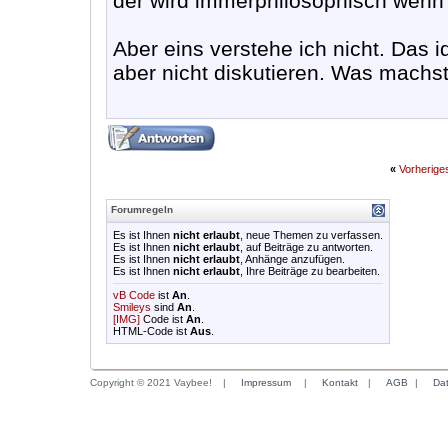
der wird immerphilosophisch wenn 
Aber eins verstehe ich nicht. Das id
aber nicht diskutieren. Was machs
«
Vorherig
Forumregeln
Es ist Ihnen
nicht erlaubt
, neue Themen zu verfassen.
Es ist Ihnen
nicht erlaubt
, auf Beiträge zu antworten.
Es ist Ihnen
nicht erlaubt
, Anhänge anzufügen.
Es ist Ihnen
nicht erlaubt
, Ihre Beiträge zu bearbeiten.
vB Code
ist
An
.
Smileys
sind
An
.
[IMG]
Code ist
An
.
HTML-Code ist
Aus
.
Copyright © 2021 Vaybee!
|
Impressum
|
Kontakt
|
AGB
|
Da