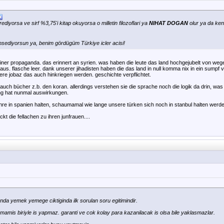
yrediyorsa ve sirf %3,75'i kitap okuyorsa o milletin filozoflari ya
NIHAT DOGAN
olur ya da kendi
sediyorsun ya, benim gördügüm Türkiye icler acisi!
iner propaganda. das erinnert an syrien. was haben die leute das land hochgejubelt von wege
aus. flasche leer. dank unserer jihadisten haben die das land in null komma nix in ein sumpf ve
ere jobaz das auch hinkriegen werden. geschichte verpflichtet.
uch bücher z.b. den koran. allerdings verstehen sie die sprache noch die logik da drin, was a
ng hat nunmal auswirkungen.
hre in spanien halten, schaumamal wie lange unsere türken sich noch in stanbul halten werde
ckt die fellachen zu ihren junfrauen....
anda yemek yemege ciktiginda ilk sorulan soru egitimindir.
umamis biriyle is yapmaz. garanti ve cok kolay para kazanilacak is olsa bile yaklasmazlar.