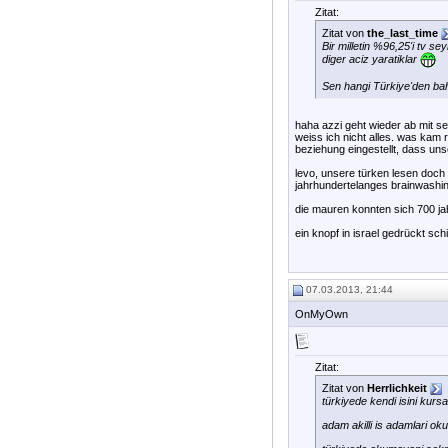
Zitat:
Zitat von
the_last_time
Bir milletin %96,25'i tv se
diger aciz yaratiklar
Sen hangi Türkiye'den bah
haha azzi geht wieder ab mit se
weiss ich nicht alles. was kam r
beziehung eingestellt, dass uns
levo, unsere türken lesen doch a
jahrhundertelanges brainwashi
die mauren konnten sich 700 ja
ein knopf in israel gedrückt schi
07.03.2013, 21:44
OnMyOwn
Zitat:
Zitat von
Herrlichkeit
türkiyede kendi isini kurs
adam akilli is adamlari ok