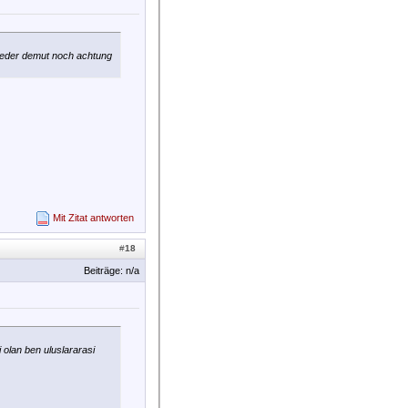
 weder demut noch achtung
Mit Zitat antworten
#
18
Beiträge: n/a
 olan ben uluslararasi