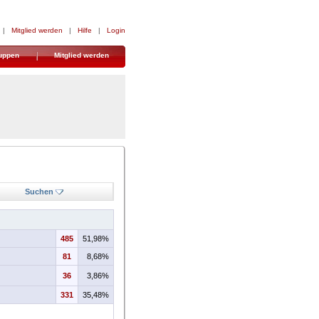
|
Mitglied werden
|
Hilfe
|
Login
uppen
Mitglied werden
Suchen
485
51,98%
81
8,68%
36
3,86%
331
35,48%