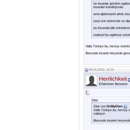
ne insanlar gördüm egitim
insanlari kandiriyorlar.
ama diplomasini almis insa
onun icin üniversite ve d
bu forumda bile erkeklerin
malesef bu egitimsiz erkekl
Valla Türkiye bu, hersey mümkün
Bencede insanin heryerde gecer
09.03.2013, 14:24
Herrlichkeit
Erfahrener Benutzer
Zitat:
Zitat von
OnMyOwn
Valla Türkiye bu, hersey 
calisiyor.
Bencede insanin heryerde 