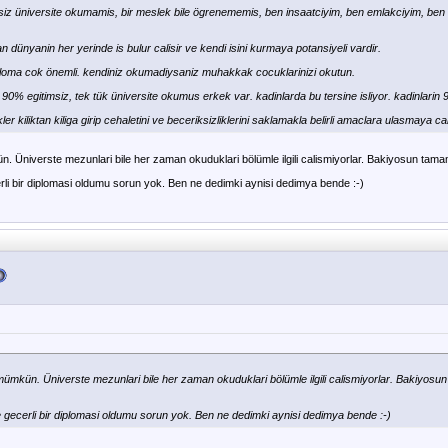
siz üniversite okumamis, bir meslek bile ögrenememis, ben insaatciyim, ben emlakciyim, ben
n dünyanin her yerinde is bulur calisir ve kendi isini kurmaya potansiyeli vardir.
iploma cok önemli. kendiniz okumadiysaniz muhakkak cocuklarinizi okutun.
 90% egitimsiz, tek tük üniversite okumus erkek var. kadinlarda bu tersine isliyor. kadinlarin
er kiliktan kiliga girip cehaletini ve beceriksizliklerini saklamakla belirli amaclara ulasmaya cal
. Üniverste mezunlari bile her zaman okuduklari bölümle ilgili calismiyorlar. Bakiyosun tama
li bir diplomasi oldumu sorun yok. Ben ne dedimki aynisi dedimya bende :-)
mümkün. Üniverste mezunlari bile her zaman okuduklari bölümle ilgili calismiyorlar. Bakiyos
gecerli bir diplomasi oldumu sorun yok. Ben ne dedimki aynisi dedimya bende :-)