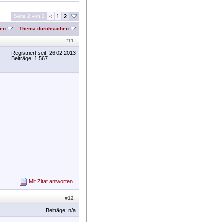
Seite 2 von 2
<
1
2
nen
Thema durchsuchen
#
11
Registriert seit: 26.02.2013
Beiträge: 1.567
Mit Zitat antworten
#
12
Beiträge: n/a