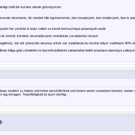
ciligi ciddi bir kurulus olarak görmüyorum.
iversite okumamis, bir meslek bile ögrenememis, ben insaatciyim, ben emlakciyim, ben is ada
anin her yerinde is bulur calisir ve kendi isini kurmaya potansiyeli vardir.
a cok önemli. kendiniz okumadiysaniz muhakkak cocuklarinizi okutun.
gitimsiz, tek tük üniversite okumus erkek var. kadinlarda bu tersine isliyor. kadinlarin 90% o
iktan kiliga girip cehaletini ve beceriksizliklerini saklamakla belirli amaclara ulasmaya calisiyor
dwas studiert zu haben und keine persönlichkeit und innere werte vorweisen können, weder
n tag ertragen. Teamfähigkeit ist auch wichtig.