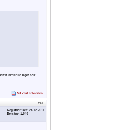
ah'in isimleri ile diger aciz
Mit Zitat antworten
#
13
Registriert seit: 24.12.2011
Beiträge: 1.848