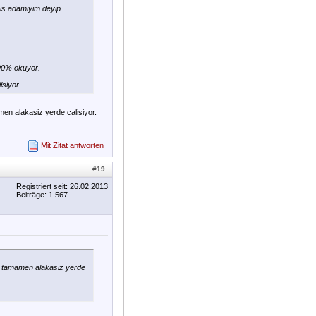
 is adamiyim deyip
 90% okuyor.
isiyor.
men alakasiz yerde calisiyor.
Mit Zitat antworten
#
19
Registriert seit: 26.02.2013
Beiträge: 1.567
un tamamen alakasiz yerde