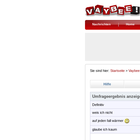
Nachrichten
Home
Sie sind hier:
Startseite
>
Vaybee
Hilfe
Umfrageergebnis anzeig
Definitiv
weis ich nicht
auf jeden fall wärmer
glaube ich kaum