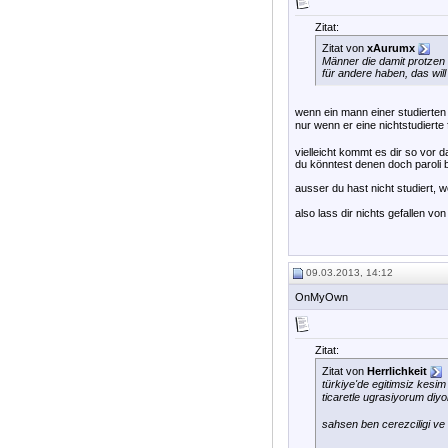
Zitat:
Zitat von
xAurumx
Männer die damit protzen
für andere haben, das will
wenn ein mann einer studierten 
nur wenn er eine nichtstudierte 
vielleicht kommt es dir so vor 
du könntest denen doch paroli b
ausser du hast nicht studiert, 
also lass dir nichts gefallen v
09.03.2013, 14:12
OnMyOwn
Zitat:
Zitat von
Herrlichkeit
türkiye'de egitimsiz kesim
ticaretle ugrasiyorum diy
sahsen ben cerezciligi ve 