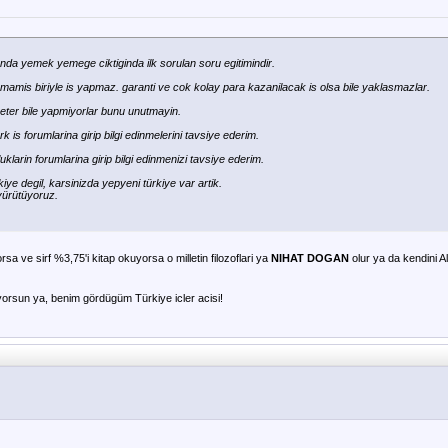
anda yemek yemege ciktiginda ilk sorulan soru egitimindir.
umamis biriyle is yapmaz. garanti ve cok kolay para kazanilacak is olsa bile yaklasmazlar.
ter bile yapmiyorlar bunu unutmayin.
rk is forumlarina girip bilgi edinmelerini tavsiye ederim.
uklarin forumlarina girip bilgi edinmenizi tavsiye ederim.
rkiye degil, karsinizda yepyeni türkiye var artik.
s yürütüyoruz.
orsa ve sirf %3,75'i kitap okuyorsa o milletin filozoflari ya
NIHAT DOGAN
olur ya da kendini All
orsun ya, benim gördügüm Türkiye icler acisi!