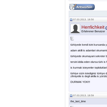
07.03.2013, 18:50
Herrlichkeit
Erfahrener Benutzer
türkiyede kendi isini kursanda y
adam akilli is adamlari okumami
türkiyede okumayani sekreter b
tersini iddia eden olursa türk is 
is kurmak isteyenler toploluklari
türkiye sizin istediginiz türkiye 
zihniyetle is degil akilla is yürü
DURMAK YOK!!!
07.03.2013, 18:59
the_last_time