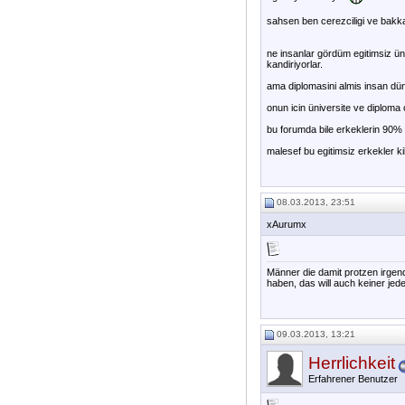
sahsen ben cerezciligi ve bakkal
ne insanlar gördüm egitimsiz ün
kandiriyorlar.
ama diplomasini almis insan düny
onun icin üniversite ve diplom
bu forumda bile erkeklerin 90% e
malesef bu egitimsiz erkekler kil
08.03.2013, 23:51
xAurumx
Männer die damit protzen irgen
haben, das will auch keiner jede
09.03.2013, 13:21
Herrlichkeit
Erfahrener Benutzer