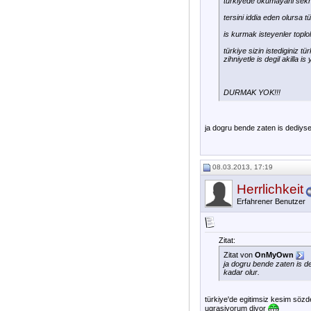
türkiyede okumayani sekre
tersini iddia eden olursa tü
is kurmak isteyenler toplol
türkiye sizin istediginiz tü
zihniyetle is degil akilla i
DURMAK YOK!!!
ja dogru bende zaten is dediysem
08.03.2013, 17:19
Herrlichkeit
Erfahrener Benutzer
Zitat:
Zitat von
OnMyOwn
ja dogru bende zaten is de
kadar olur.
türkiye'de egitimsiz kesim sözde
ugrasiyorum diyor