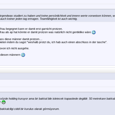
 irgendwas studiert zu haben und keine persönlichkeit und innere werte vorweisen können,
 auch keiner jeden tag ertragen. Teamfähigkeit ist auch wichtig.
frau begegnet kann er damit erst garnicht protzen.
frau als ap hat könnte er damit protzen was natürlich nicht gentlelike wäre
dass diese männer damit protzen....
ieten indem du sagst "weshalb protzt du, ich hab auch einen abschluss in der tasche".
wovon ich nicht ausgehe.
on diesen männern
 sözde holding kuruyor ama bir bakkal bile isletecek kapasitede degildir. 50 metrekare bakkali
or
bakkalciligi ciddi bir kurulus olarak görmüyorum.