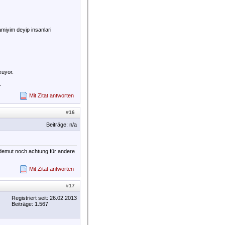
miyim deyip insanlari
kuyor.
.
Mit Zitat antworten
#
16
Beiträge: n/a
 demut noch achtung für andere
Mit Zitat antworten
#
17
Registriert seit: 26.02.2013
Beiträge: 1.567