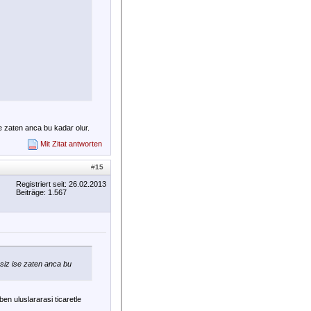
se zaten anca bu kadar olur.
Mit Zitat antworten
#
15
Registriert seit: 26.02.2013
Beiträge: 1.567
msiz ise zaten anca bu
en uluslararasi ticaretle