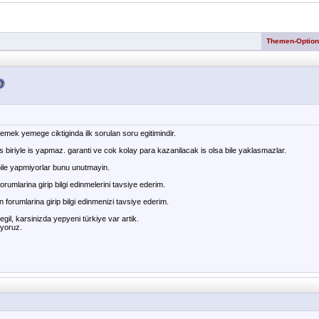
Themen-Optio
emek yemege ciktiginda ilk sorulan soru egitimindir.
s biriyle is yapmaz. garanti ve cok kolay para kazanilacak is olsa bile yaklasmazlar.
ile yapmiyorlar bunu unutmayin.
forumlarina girip bilgi edinmelerini tavsiye ederim.
n forumlarina girip bilgi edinmenizi tavsiye ederim.
degil, karsinizda yepyeni türkiye var artik.
tüyoruz.