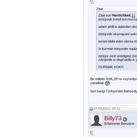
Zitat:
Zitat von
Herrlichkeit
türkiyede kendi isini kurs
adam akilli is adamlari ok
türkiyede okumayani sekre
tersini iddia eden olursa tü
is kurmak isteyenler toplol
türkiye sizin istediginiz tü
zihniyetle is degil akilla i
DURMAK YOK!!!
Bir milletin %96,25'i tv seyrediy
yaratiklar
Sen hangi Türkiye'den bahsediy
07.03.2013, 20:12
Billy73
Erfahrener Benutzer