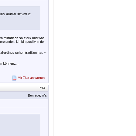
ni Allah'in isimleri ile
n militärisch so stark und was
rwandelt. ich bin positiv in der
llerdings schon tradition hat. --
n können.....
Mit Zitat antworten
#
14
Beiträge: n/a