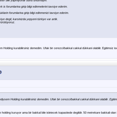
ter bile yapmiyorlar bunu unutmayin.
rk is forumlarina girip bilgi edinmelerini tavsiye ederim.
uklarin forumlarina girip bilgi edinmenizi tavsiye ederim.
rkiye degil, karsinizda yepyeni türkiye var artik.
s yürütüyoruz.
 Holding kurabilirsiniz demedim. Ufak bir cerezci/bakkal cakkal dükkani olabilir. Egitimsiz i
diysem Holding kurabilirsiniz demedim. Ufak bir cerezci/bakkal cakkal dükkani olabilir. Egiti
 holding kuruyor ama bir bakkal bile isletecek kapasitede degildir. 50 metrekare bakkali olan b