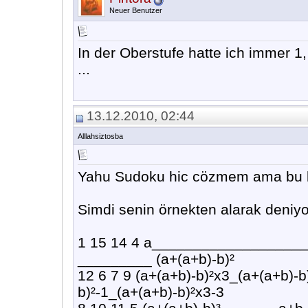
Neuer Benutzer
In der Oberstufe hatte ich immer 
...
13.12.2010, 02:44
Alllahsiztosba
Yahu Sudoku hic cözmem ama bu b
Simdi senin örnekten alarak deniy
1 15 14 4 a_________________
_________ (a+(a+b)-b)²
12 6 7 9 (a+(a+b)-b)²x3_(a+(a+b)-b
b)²-1_(a+(a+b)-b)²x3-3