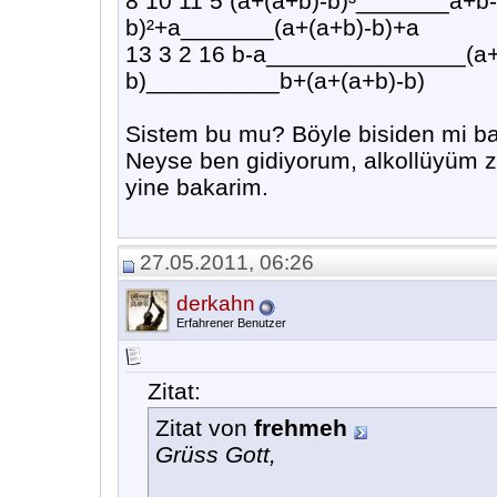
8 10 11 5 (a+(a+b)-b)³_______a+b
b)²+a_______(a+(a+b)-b)+a
13 3 2 16 b-a_______________(a+
b)__________b+(a+(a+b)-b)
Sistem bu mu? Böyle bisiden mi b
Neyse ben gidiyorum, alkollüyüm z
yine bakarim.
27.05.2011, 06:26
derkahn
Erfahrener Benutzer
Zitat:
Zitat von
frehmeh
Grüss Gott,