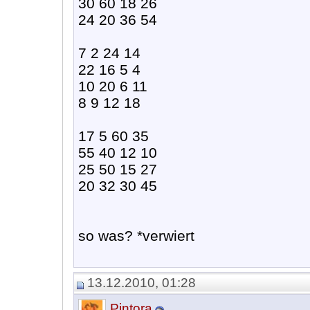
30 60 18 26
24 20 36 54
7 2 24 14
22 16 5 4
10 20 6 11
8 9 12 18
17 5 60 35
55 40 12 10
25 50 15 27
20 32 30 45
so was? *verwiert
13.12.2010, 01:28
Pintora