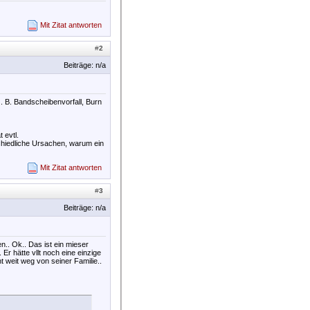
Mit Zitat antworten
#
2
Beiträge: n/a
z. B. Bandscheibenvorfall, Burn
 evtl.
chiedliche Ursachen, warum ein
Mit Zitat antworten
#
3
Beiträge: n/a
.. Ok.. Das ist ein mieser
r hätte vllt noch eine einzige
t weit weg von seiner Familie..