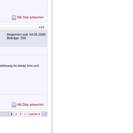
Mit Zitat antworten
#
10
Registriert seit: 04.05.2009
Beiträge: 259
elohnung ist etwas brot und
Mit Zitat antworten
 von 4
1
2
3
>
Letzte
»