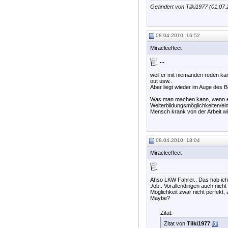
Geändert von Tilki1977 (01.07
08.04.2010, 16:52
Miracleeffect
...
weil er mit niemanden reden kan
out usw..
Aber liegt wieder im Auge des B
Was man machen kann, wenn ein
Weiterbildungsmöglichkeiten/ei
Mensch krank von der Arbeit w
08.04.2010, 18:04
Miracleeffect
Ahso LKW Fahrer.. Das hab ich 
Job.. Vorallendingen auch nicht
Möglichkeit zwar nicht perfekt, 
Maybe?
Zitat:
Zitat von
Tilki1977