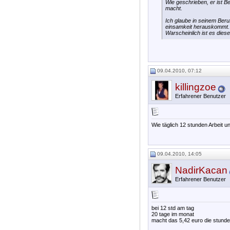
Wie geschrieben, er ist Be
macht.
Ich glaube in seinem Beru
einsamkeit herauskommt.
Warscheinlich ist es die
09.04.2010, 07:12
killingzoe
Erfahrener Benutzer
Wie täglich 12 stunden Arbeit 
09.04.2010, 14:05
NadirKacan
Erfahrener Benutzer
bei 12 std am tag
20 tage im monat
macht das 5,42 euro die stunde