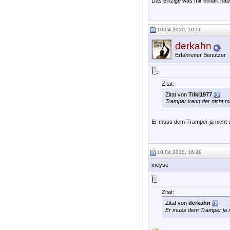
Das einzige was mir einfällt hab
10.04.2010, 10:06
derkahn
Erfahrener Benutzer
Zitat:
Zitat von
Tilki1977
Tramper kann der nicht m
Er muss dem Tramper ja nicht 
10.04.2010, 16:48
meyse
Zitat:
Zitat von
derkahn
Er muss dem Tramper ja n