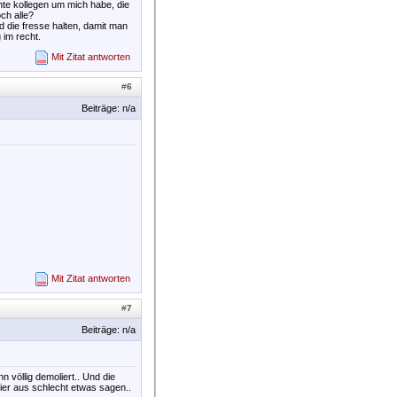
te kollegen um mich habe, die
ch alle?
nd die fresse halten, damit man
 im recht.
Mit Zitat antworten
#
6
Beiträge: n/a
Mit Zitat antworten
#
7
Beiträge: n/a
n völlig demoliert.. Und die
hier aus schlecht etwas sagen..