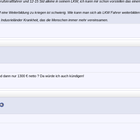
rufskraftfahrer und 12-15 Std alleine in seinem LKW, ich kann mir schon vorstellen das einen d
f eine Weiterbildung zu kriegen ist schwierig. Wie kann man sich als LKW Fahrer weiterbilde
se Indusrieländer Krankheit, das die Menschen immer mehr vereinsamen.
und dann nur 1300 € netto ? Da würde ich auch kündigen!