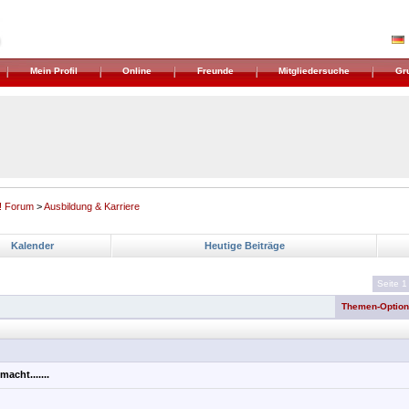
Mein Profil
Online
Freunde
Mitgliedersuche
Gr
! Forum
>
Ausbildung & Karriere
Kalender
Heutige Beiträge
Seite 1
Themen-Optio
acht.......