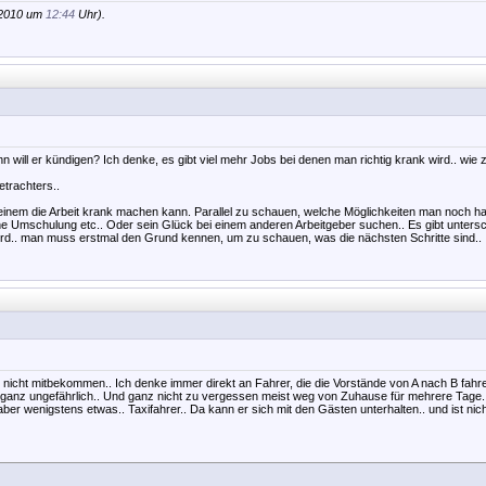
.2010 um
12:44
Uhr).
n will er kündigen? Ich denke, es gibt viel mehr Jobs bei denen man richtig krank wird.. wie 
etrachters..
em die Arbeit krank machen kann. Parallel zu schauen, welche Möglichkeiten man noch hat
ne Umschulung etc.. Oder sein Glück bei einem anderen Arbeitgeber suchen.. Es gibt unters
ird.. man muss erstmal den Grund kennen, um zu schauen, was die nächsten Schritte sind..
nicht mitbekommen.. Ich denke immer direkt an Fahrer, die die Vorstände von A nach B fahren
 ganz ungefährlich.. Und ganz nicht zu vergessen meist weg von Zuhause für mehrere Tage.. E
aber wenigstens etwas.. Taxifahrer.. Da kann er sich mit den Gästen unterhalten.. und ist nich