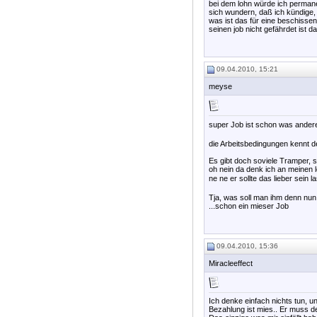
bei dem lohn würde ich permane
sich wundern, daß ich kündige, w
was ist das für eine beschissene
seinen job nicht gefährdet ist d
09.04.2010, 15:21
meyse
super Job ist schon was ander
die Arbeitsbedingungen kennt d
Es gibt doch soviele Tramper, s
oh nein da denk ich an meinen l
ne ne er sollte das lieber sein la
Tja, was soll man ihm denn nun
...schon ein mieser Job
09.04.2010, 15:36
Miracleeffect
Ich denke einfach nichts tun, un
Bezahlung ist mies.. Er muss de