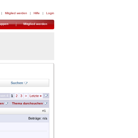
|
Mitglied werden
|
Hilfe
|
Login
uppen
Mitglied werden
Suchen
 von 4
1
2
3
>
Letzte
»
nen
Thema durchsuchen
#
1
Beiträge: n/a