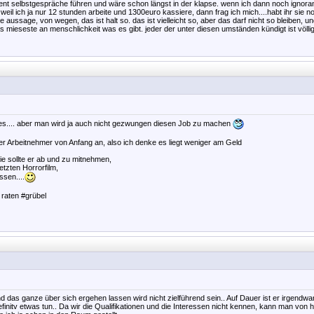
nt selbstgespräche führen und wäre schon längst in der klapse. wenn ich dann noch ignoran
eil ich ja nur 12 stunden arbeite und 1300euro kassiere, dann frag ich mich....habt ihr sie no
 aussage, von wegen, das ist halt so. das ist vielleicht so, aber das darf nicht so bleiben, u
as mieseste an menschlichkeit was es gibt. jeder der unter diesen umständen kündigt ist völlig
es.... aber man wird ja auch nicht gezwungen diesen Job zu machen
er Arbeitnehmer von Anfang an, also ich denke es liegt weniger am Geld
ie sollte er ab und zu mitnehmen,
etzten Horrorfilm,
ssen....
 raten #grübel
d das ganze über sich ergehen lassen wird nicht zielführend sein.. Auf Dauer ist er irgendwan
finitv etwas tun.. Da wir die Qualifikationen und die Interessen nicht kennen, kann man von 