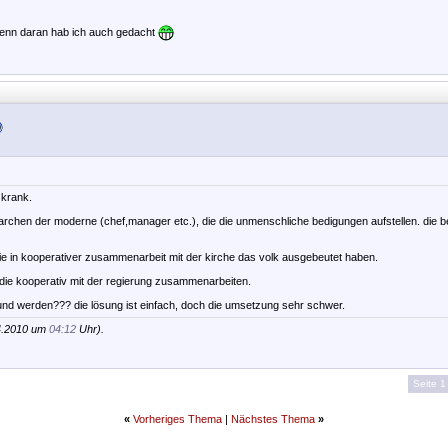
.denn daran hab ich auch gedacht
 krank.
rchen der moderne (chef,manager etc.), die die unmenschliche bedigungen aufstellen. die b
ie in kooperativer zusammenarbeit mit der kirche das volk ausgebeutet haben.
die kooperativ mit der regierung zusammenarbeiten.
nd werden??? die lösung ist einfach, doch die umsetzung sehr schwer.
4.2010 um
04:12
Uhr).
Seite 1
«
Vorheriges Thema
|
Nächstes Thema
»