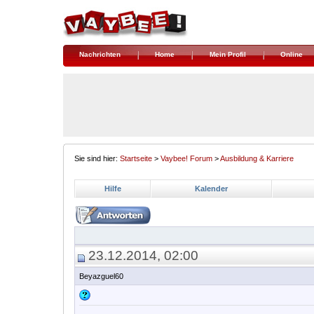
Nachrichten
Home
Mein Profil
Online
Sie sind hier:
Startseite
>
Vaybee! Forum
>
Ausbildung & Karriere
Hilfe
Kalender
23.12.2014, 02:00
Beyazguel60