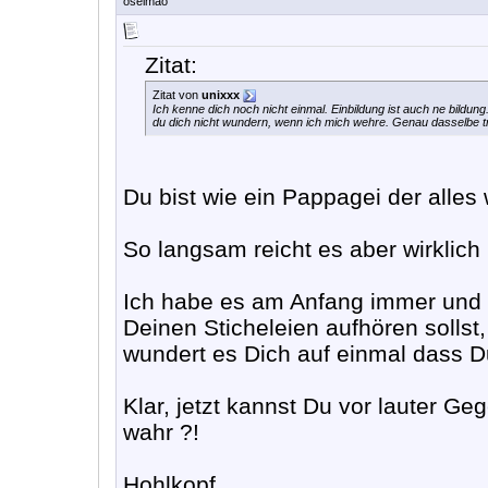
oselmao
Zitat:
Zitat von
unixxx
Ich kenne dich noch nicht einmal. Einbildung ist auch ne bildun
du dich nicht wundern, wenn ich mich wehre. Genau dasselbe t
Du bist wie ein Pappagei der alles
So langsam reicht es aber wirklich m
Ich habe es am Anfang immer und 
Deinen Sticheleien aufhören solls
wundert es Dich auf einmal dass Du
Klar, jetzt kannst Du vor lauter Ge
wahr ?!
Hohlkopf