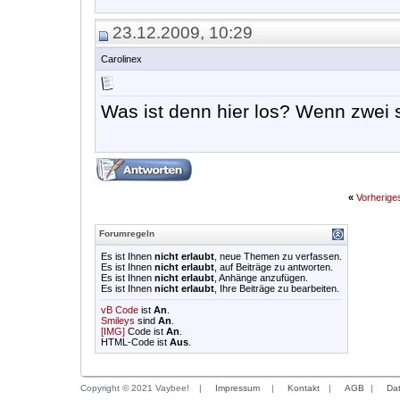
23.12.2009, 10:29
Carolinex
Was ist denn hier los? Wenn zwei sic
«
Vorherig
Forumregeln
Es ist Ihnen
nicht erlaubt
, neue Themen zu verfassen.
Es ist Ihnen
nicht erlaubt
, auf Beiträge zu antworten.
Es ist Ihnen
nicht erlaubt
, Anhänge anzufügen.
Es ist Ihnen
nicht erlaubt
, Ihre Beiträge zu bearbeiten.
vB Code
ist
An
.
Smileys
sind
An
.
[IMG]
Code ist
An
.
HTML-Code ist
Aus
.
Copyright © 2021 Vaybee!
|
Impressum
|
Kontakt
|
AGB
|
Da