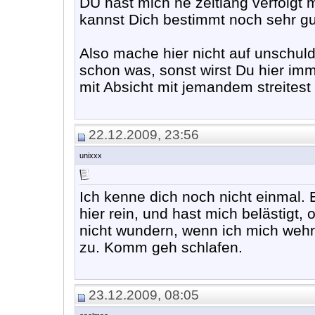
DU hast mich ne zeitlang verfolgt m
kannst Dich bestimmt noch sehr gut
Also mache hier nicht auf unschuld
schon was, sonst wirst Du hier im
mit Absicht mit jemandem streitest 
22.12.2009, 23:56
unixxx
Ich kenne dich noch nicht einmal. 
hier rein, und hast mich belästigt
nicht wundern, wenn ich mich wehr
zu. Komm geh schlafen.
23.12.2009, 08:05