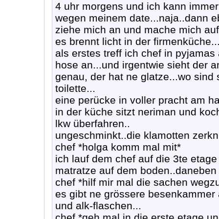
4 uhr morgens und ich kann immer n
wegen meinem date...naja..dann eb
ziehe mich an und mache mich auf
es brennt licht in der firmenküche.
als erstes treff ich chef in pyjamas
hose an...und irgentwie sieht der a
genau, der hat ne glatze...wo sind
toilette...
eine perücke in voller pracht am h
in der küche sitzt neriman und koch
lkw überfahren..
ungeschminkt..die klamotten zerknit
chef *holga komm mal mit*
ich lauf dem chef auf die 3te etage
matratze auf dem boden..daneben n
chef *hilf mir mal die sachen weg
es gibt ne grössere besenkammer au
und alk-flaschen...
chef *geh mal in die erste etage u