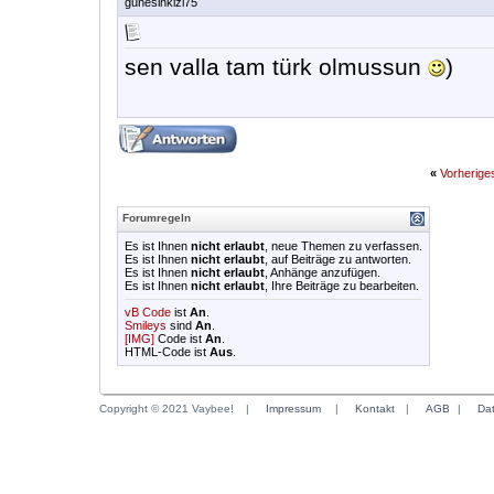
gunesinkizi75
sen valla tam türk olmussun
)
«
Vorherig
Forumregeln
Es ist Ihnen
nicht erlaubt
, neue Themen zu verfassen.
Es ist Ihnen
nicht erlaubt
, auf Beiträge zu antworten.
Es ist Ihnen
nicht erlaubt
, Anhänge anzufügen.
Es ist Ihnen
nicht erlaubt
, Ihre Beiträge zu bearbeiten.
vB Code
ist
An
.
Smileys
sind
An
.
[IMG]
Code ist
An
.
HTML-Code ist
Aus
.
Copyright © 2021 Vaybee!
|
Impressum
|
Kontakt
|
AGB
|
Da