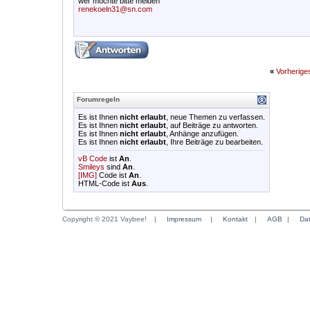
wer möchte bitte melden
renekoeln31@sn.com
«
Vorherig
Forumregeln
Es ist Ihnen
nicht erlaubt
, neue Themen zu verfassen.
Es ist Ihnen
nicht erlaubt
, auf Beiträge zu antworten.
Es ist Ihnen
nicht erlaubt
, Anhänge anzufügen.
Es ist Ihnen
nicht erlaubt
, Ihre Beiträge zu bearbeiten.
vB Code
ist
An
.
Smileys
sind
An
.
[IMG]
Code ist
An
.
HTML-Code ist
Aus
.
Copyright © 2021 Vaybee!
|
Impressum
|
Kontakt
|
AGB
|
Da