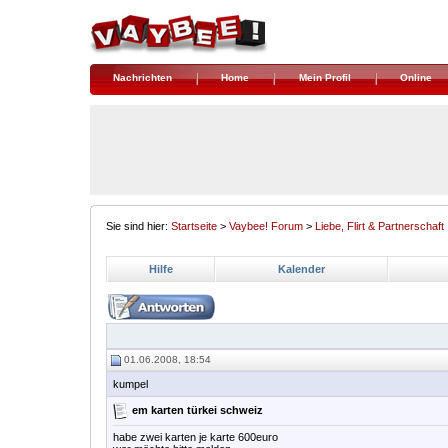
Nachrichten
Home
Mein Profil
Online
Sie sind hier:
Startseite
>
Vaybee! Forum
>
Liebe, Flirt & Partnerschaft
Hilfe
Kalender
01.06.2008, 18:54
kumpel
em karten türkei schweiz
habe zwei karten je karte 600euro