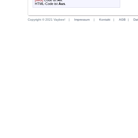
[IMG]
Code ist
An
.
HTML-Code ist
Aus
.
Copyright © 2021 Vaybee!
|
Impressum
|
Kontakt
|
AGB
|
Da