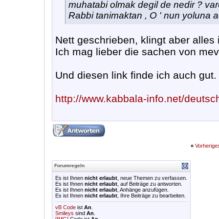
muhatabi olmak degil de nedir ? var
Rabbi tanimaktan , O ' nun yoluna
Nett geschrieben, klingt aber alles 
Ich mag lieber die sachen von mev
Und diesen link finde ich auch gut.
http://www.kabbala-info.net/deutsch
«
Vorherig
Forumregeln
Es ist Ihnen
nicht erlaubt
, neue Themen zu verfassen.
Es ist Ihnen
nicht erlaubt
, auf Beiträge zu antworten.
Es ist Ihnen
nicht erlaubt
, Anhänge anzufügen.
Es ist Ihnen
nicht erlaubt
, Ihre Beiträge zu bearbeiten.
vB Code
ist
An
.
Smileys
sind
An
.