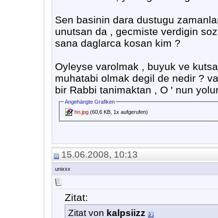
Sen basinin dara dustugu zamanlar 
unutsan da , gecmiste verdigin soz 
sana daglarca kosan kim ?
Oyleyse varolmak , buyuk ve kutsal 
muhatabi olmak degil de nedir ? v
bir Rabbi tanimaktan , O ' nun yo
Angehängte Grafiken
hn.jpg
(60,6 KB, 1x aufgerufen)
15.06.2008, 10:13
unixxx
Zitat:
Zitat von
kalpsiizz