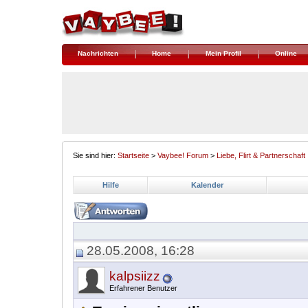
Nachrichten
Home
Mein Profil
Online
Sie sind hier:
Startseite
>
Vaybee! Forum
>
Liebe, Flirt & Partnerschaft
Hilfe
Kalender
28.05.2008, 16:28
kalpsiizz
Erfahrener Benutzer