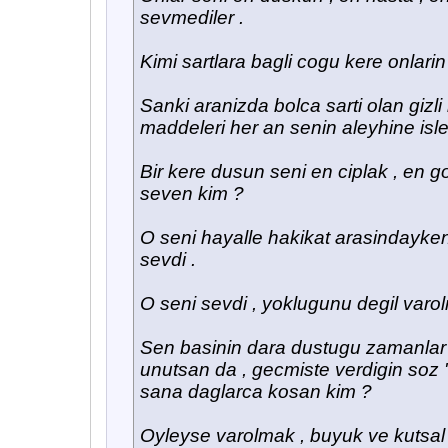
sevmediler .
Kimi sartlara bagli cogu kere onlarin 
Sanki aranizda bolca sarti olan gizli
maddeleri her an senin aleyhine isleti
Bir kere dusun seni en ciplak , en go
seven kim ?
O seni hayalle hakikat arasindayken
sevdi .
O seni sevdi , yoklugunu degil varolm
Sen basinin dara dustugu zamanlar h
unutsan da , gecmiste verdigin soz '
sana daglarca kosan kim ?
Oyleyse varolmak , buyuk ve kutsal b