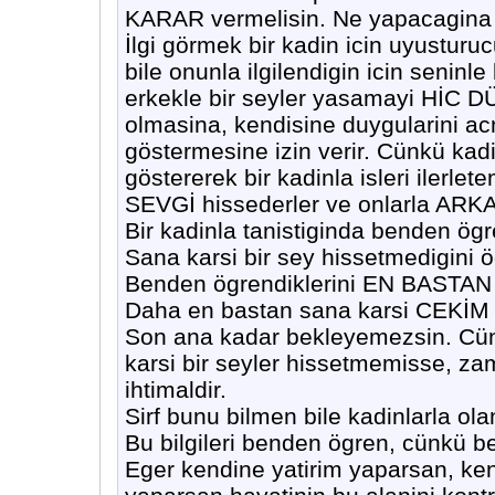
KARAR vermelisin. Ne yapacagina k
İlgi görmek bir kadin icin uyusturu
bile onunla ilgilendigin icin seninle
erkekle bir seyler yasamayi HİC
olmasina, kendisine duygularini acm
göstermesine izin verir. Cünkü kadin
göstererek bir kadinla isleri ilerlet
SEVGİ hissederler ve onlarla ARKA
Bir kadinla tanistiginda benden ög
Sana karsi bir sey hissetmedigini
Benden ögrendiklerini EN BASTAN 
Daha en bastan sana karsi CEKİM
Son ana kadar bekleyemezsin. Cünkü
karsi bir seyler hissetmemisse, za
ihtimaldir.
Sirf bunu bilmen bile kadinlarla ola
Bu bilgileri benden ögren, cünkü b
Eger kendine yatirim yaparsan, ken