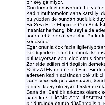
bir sey gelmiyor.
Onu kirmak istemiyorum, bu yüzde
Kadin muhtemelen sana karsi iyi d
bu yüzden de bundan sucluluk duy
Bir Seyi Elde Ettiginde Onu Artik İ
İnsanlar herhangi bir seyi elde ede
sonra artik o arzu yok olur. Bir kad
konusudur.
Eger onunla cok fazla ilgileniyors
istediginde telefonda onunla konus
bulusuyorsan seni elde etmis demek
Zor elde edilen biri degilsin demek
Sen ZATEN onun elindesin. Bir de 
edersen kadin acisindan cok sikici 
kendisine pek pas vermeyen, kendis
etmesi kolay olmayan baska erkekl
Sana da “Seni bir arkadas olarak sev
sana karsi HİCBİR SEY HİSSETMİYO
bir durumda oturup düsünmelisin. B