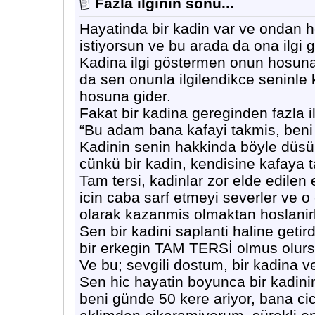
Fazla ilginin sonu...
Hayatinda bir kadin var ve ondan ho
istiyorsun ve bu arada da ona ilgi 
Kadina ilgi göstermen onun hosuna 
da sen onunla ilgilendikce seninl
hosuna gider.
Fakat bir kadina gereginden fazla i
“Bu adam bana kafayi takmis, beni 
Kadinin senin hakkinda böyle düsü
cünkü bir kadin, kendisine kafay
Tam tersi, kadinlar zor elde edilen
icin caba sarf etmeyi severler ve 
olarak kazanmis olmaktan hoslanirl
Sen bir kadini saplanti haline getir
bir erkegin TAM TERSİ olmus olurs
Ve bu; sevgili dostum, bir kadina v
Sen hic hayatin boyunca bir kadinin
beni günde 50 kere ariyor, bana cic