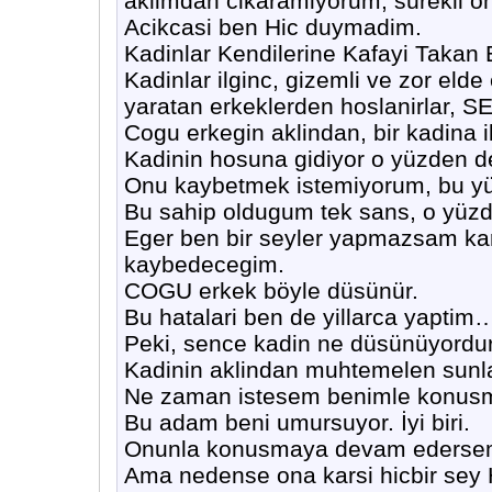
aklimdan cikaramiyorum, sürekli 
Acikcasi ben Hic duymadim.
Kadinlar Kendilerine Kafayi Takan
Kadinlar ilginc, gizemli ve zor eld
yaratan erkeklerden hoslanirlar, SE
Cogu erkegin aklindan, bir kadina i
Kadinin hosuna gidiyor o yüzden 
Onu kaybetmek istemiyorum, bu yüz
Bu sahip oldugum tek sans, o yüz
Eger ben bir seyler yapmazsam kar
kaybedecegim.
COGU erkek böyle düsünür.
Bu hatalari ben de yillarca yaptim
Peki, sence kadin ne düsünüyordur
Kadinin aklindan muhtemelen sunla
Ne zaman istesem benimle konusm
Bu adam beni umursuyor. İyi biri.
Onunla konusmaya devam edersem b
Ama nedense ona karsi hicbir s