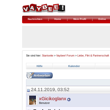
Nachrichten
Home
Mein Profil
Online
Sie sind hier:
Startseite
>
Vaybee! Forum
>
Liebe, Flirt & Partnerschaft
Hilfe
Kalender
24.11.2019, 03:52
xGicikoglanx
Benutzer