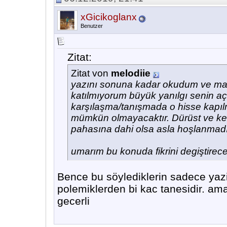
xGicikoglanx
Benutzer
Zitat:
Zitat von
melodiie
yazını sonuna kadar okudum ve males
katılmıyorum büyük yanılgı senin aç
karşılaşma/tanışmada o hisse kapıl
mümkün olmayacaktır. Dürüst ve ken
pahasına dahi olsa asla hoşlanmadık
umarım bu konuda fikrini degiştirecek
Bence bu söylediklerin sadece yazi
polemiklerden bi kac tanesidir. a
gecerli