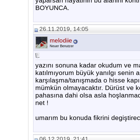
yaparsan hayatinin bu alanini kont
BOYUNCA.
26.11.2019, 14:05
melodiie
Neuer Benutzer
yazını sonuna kadar okudum ve male
katılmıyorum büyük yanılgı senin a
karşılaşma/tanışmada o hisse kapı
mümkün olmayacaktır. Dürüst ve ke
pahasına dahi olsa asla hoşlanmadı
net !
umarım bu konuda fikrini degiştirece
06.12.2019, 21:41