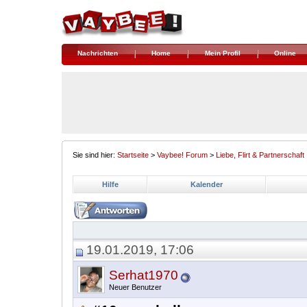
Nachrichten
Home
Mein Profil
Online
Sie sind hier:
Startseite
>
Vaybee! Forum
>
Liebe, Flirt & Partnerschaft
Hilfe
Kalender
19.01.2019, 17:06
Serhat1970
Neuer Benutzer