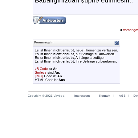
Babalığınızdan şüphe edilmesin..
«
Vorherig
Forumregeln
Es ist Ihnen
nicht erlaubt
, neue Themen zu verfassen.
Es ist Ihnen
nicht erlaubt
, auf Beiträge zu antworten.
Es ist Ihnen
nicht erlaubt
, Anhänge anzufügen.
Es ist Ihnen
nicht erlaubt
, Ihre Beiträge zu bearbeiten.
vB Code
ist
An
.
Smileys
sind
An
.
[IMG]
Code ist
An
.
HTML-Code ist
Aus
.
Copyright © 2021 Vaybee!
|
Impressum
|
Kontakt
|
AGB
|
Da