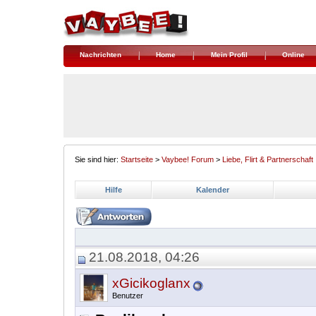
Nachrichten
Home
Mein Profil
Online
Sie sind hier:
Startseite
>
Vaybee! Forum
>
Liebe, Flirt & Partnerschaft
Hilfe
Kalender
21.08.2018, 04:26
xGicikoglanx
Benutzer